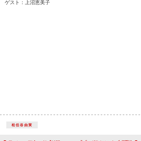
ゲスト：上沼恵美子
松任谷由実