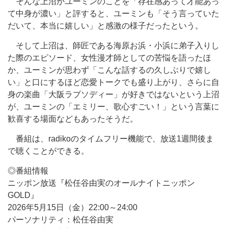
そんな上沼がユーミンのことを「存在感あって才能あっ
て中身が濃い」と評すると、ユーミンも「そう言っていた
だいて、本当に嬉しい」と感激の様子だったという。
そして上沼は、師匠である海原お浜・小浜に弟子入りし
た際のエピソード、女性漫才師としての苦悩を語ったほ
か、ユーミンが思わず「こんな話するの久しぶりで嬉し
い」と口にするほど恋愛トークでも盛り上がり、さらに自
身の楽曲「大阪ラプソディー」が好きではないという上沼
が、ユーミンの「エミリー、歌心すごい！」という言葉に
歓喜する場面などもあったそうだ。
番組は、radikoのタイムフリー機能で、放送1週間後ま
で聴くことができる。
◎番組情報
ニッポン放送『松任谷由実のオールナイトニッポン
GOLD』
2026年5月15日（金）22:00～24:00
パーソナリティ：松任谷由実