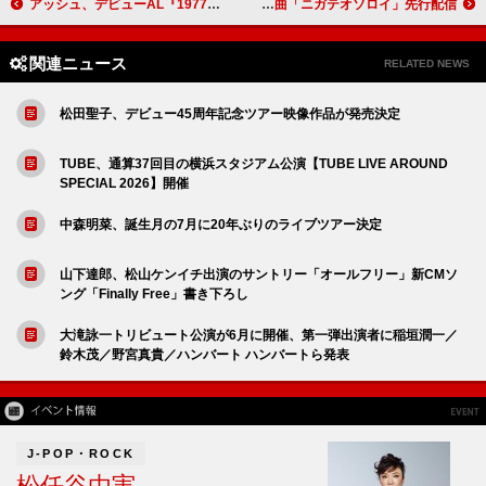
アッシュ、デビューAL『1977』30周年記念ツアーを東京＆大阪で開催
櫻井優衣（FRUITS ZIPPER）、メジャーデビュー後初のCDシングルより新曲「ニガテオソロイ」先行配信
関連ニュース
RELATED NEWS
松田聖子、デビュー45周年記念ツアー映像作品が発売決定
TUBE、通算37回目の横浜スタジアム公演【TUBE LIVE AROUND
SPECIAL 2026】開催
中森明菜、誕生月の7月に20年ぶりのライブツアー決定
山下達郎、松山ケンイチ出演のサントリー「オールフリー」新CMソ
ング「Finally Free」書き下ろし
大滝詠一トリビュート公演が6月に開催、第一弾出演者に稲垣潤一／
鈴木茂／野宮真貴／ハンバート ハンバートら発表
J-POP・ROCK
松任谷由実