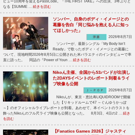
ビュー10周年を迎えるPassCode。『THE FIRST TAKE』への出演、3年ぶりと
なる【SUMME …
続きを読む
ソンバー、自身のボディ・イメージとの
葛藤を告白「同じ悩みを抱える人に知っ
てほしかった」
2026年8月7日
洋楽
ソンバーが、最新シングル「My Body Isn’t
Ready」で歌ったボディ・イメージとの葛藤に
ついて、現地時間2026年8月5日に公開された米バラエティのインタビューで率
直に語った。 同誌の『Power of Youn …
続きを読む
Nikoん主催、全国から53バンドが出演し
た2DAYSイベントのレポート到着＆ライ
ブ映像も公開
2026年8月7日
Ｊ－ＰＯＰ
Nikoんが、東京・恵比寿LIQUIDROOMで開催
した【リキッドルームで47 ～ぐんゆうかっぽ
～】のオフィシャルライブレポートが到着。あわせて、本イベントのラストを
飾ったNikoんのフル尺ライブ映像も公開となった。 8月3日、4日の2 …
続き
を読む
【Fanatics Games 2026】ジャスティ