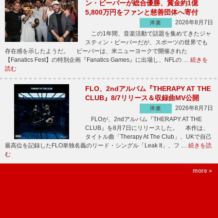
ン・ビーバーが総合優勝、賞金約1億
5,800万円をファンと慈善団体へ寄付
2026年8月7日
洋楽
この1年間、音楽活動で話題を集めてきたジャ
スティン・ビーバーだが、スポーツの世界でも
存在感を示したようだ。 ビーバーは、米ニューヨークで開催された
【Fanatics Fest】の特別企画『Fanatics Games』に出場し、NFLの …
続きを
読む
FLO、2ndアルバム『THERAPY AT THE
CLUB』8/7リリース＆収録曲MV公開
2026年8月7日
洋楽
FLOが、2ndアルバム『THERAPY AT THE
CLUB』を8月7日にリリースした。 本作は、
タイトル曲「Therapy At The Club」、UKで自己
最高位を記録したFLO単独名義のリード・シングル「Leak It」、フ …
続きを読
む
more »