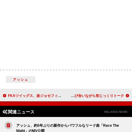
アッシュ
FKAツイッグス、故ジョセフィン・ベイカーの伝記映画に主演へ
松任谷由実、上沼恵美子とラジオ共演 「ユーミン」「エミリー」と呼び合いながら初じっくりトーク
関連ニュース
RELATED NEWS
アッシュ、約5年ぶりの新作からパワフルなリード曲「Race The
Night」のMV公開