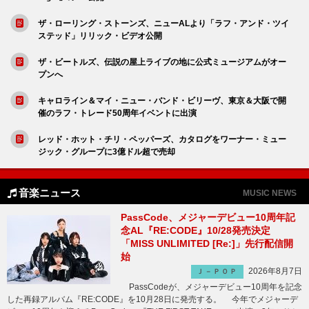
ザ・ローリング・ストーンズ、ニューALより「ラフ・アンド・ツイ
ステッド」リリック・ビデオ公開
ザ・ビートルズ、伝説の屋上ライブの地に公式ミュージアムがオー
プンへ
キャロライン＆マイ・ニュー・バンド・ビリーヴ、東京＆大阪で開
催のラフ・トレード50周年イベントに出演
レッド・ホット・チリ・ペッパーズ、カタログをワーナー・ミュー
ジック・グループに3億ドル超で売却
音楽ニュース
MUSIC NEWS
PassCode、メジャーデビュー10周年記
念AL『RE:CODE』10/28発売決定
「MISS UNLIMITED [Re:]」先行配信開
始
2026年8月7日
Ｊ－ＰＯＰ
PassCodeが、メジャーデビュー10周年を記念
した再録アルバム『RE:CODE』を10月28日に発売する。 今年でメジャーデ