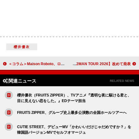
櫻井優衣
＜コラム＞Maison Roboto、ロボットがMVの主役になる前のロボット・クチュール
花冷え。、“ライブで言い忘れ”た【JAPAN 2MAN TOUR 2026】改めて発表
関連ニュース
RELATED NEWS
櫻井優衣（FRUITS ZIPPER）、TVアニメ『透明な夜に駆ける君と、
目に見えない恋をした。』EDテーマ担当
FRUITS ZIPPER、グループ史上最多公演数の全国ホールツアーへ
CUTIE STREET、デビューMV「かわいいだけじゃだめですか？」を
韓国語バージョンMVでセルフオマージュ