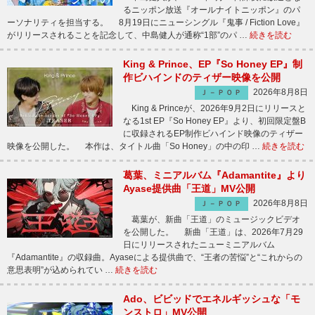
るニッポン放送『オールナイトニッポン』のパ
ーソナリティを担当する。 8月19日にニューシングル『鬼事 / Fiction Love』
がリリースされることを記念して、中島健人が通称“1部”のパ …
続きを読む
King & Prince、EP『So Honey EP』制
作ビハインドのティザー映像を公開
2026年8月8日
Ｊ－ＰＯＰ
King & Princeが、2026年9月2日にリリースと
なる1st EP『So Honey EP』より、初回限定盤B
に収録されるEP制作ビハインド映像のティザー
映像を公開した。 本作は、タイトル曲「So Honey」の中の印 …
続きを読む
葛葉、ミニアルバム『Adamantite』より
Ayase提供曲「王道」MV公開
2026年8月8日
Ｊ－ＰＯＰ
葛葉が、新曲「王道」のミュージックビデオ
を公開した。 新曲「王道」は、2026年7月29
日にリリースされたニューミニアルバム
『Adamantite』の収録曲。Ayaseによる提供曲で、“王者の苦悩”と“これからの
意思表明”が込められてい …
続きを読む
Ado、ビビッドでエネルギッシュな「モ
ンストロ」MV公開