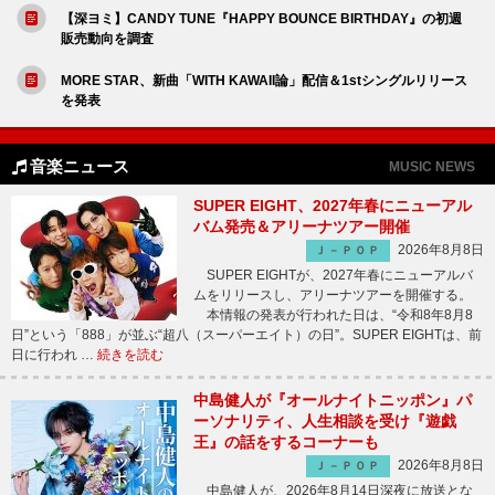
【深ヨミ】CANDY TUNE『HAPPY BOUNCE BIRTHDAY』の初週
販売動向を調査
MORE STAR、新曲「WITH KAWAII論」配信＆1stシングルリリース
を発表
音楽ニュース
MUSIC NEWS
SUPER EIGHT、2027年春にニューアル
バム発売＆アリーナツアー開催
2026年8月8日
Ｊ－ＰＯＰ
SUPER EIGHTが、2027年春にニューアルバ
ムをリリースし、アリーナツアーを開催する。
本情報の発表が行われた日は、“令和8年8月8
日”という「888」が並ぶ“超八（スーパーエイト）の日”。SUPER EIGHTは、前
日に行われ …
続きを読む
中島健人が『オールナイトニッポン』パ
ーソナリティ、人生相談を受け『遊戯
王』の話をするコーナーも
2026年8月8日
Ｊ－ＰＯＰ
中島健人が、2026年8月14日深夜に放送とな