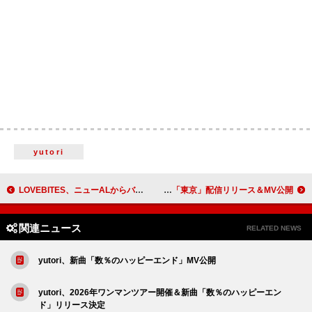
yutori
LOVEBITES、ニューALからバンド史上最速曲「リーパーズ・ララバイ」先行配信開始
荒谷翔大、2026年第1弾SG「東京」配信リリース＆MV公開
関連ニュース
RELATED NEWS
yutori、新曲「数％のハッピーエンド」MV公開
yutori、2026年ワンマンツアー開催＆新曲「数％のハッピーエン
ド」リリース決定