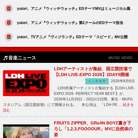
yutori、アニメ『ウィッチウォッチ』EDテーマMVはミュージカル風
yutori、アニメ『ウィッチウォッチ』第2クールのEDテーマ担当
yutori、TVアニメ『ヴィジランテ』EDテーマ「スピード」MV公開
音楽ニュース
MUSIC NEWS
LDHアーティストが集結、国立競技場で
【LDH LIVE-EXPO 2026】2DAYS開催
2026年8月6日
Ｊ－ＰＯＰ
LDH所属アーティストが集結する【LDH LIVE-
EXPO 2026 -PERFECT YEAR BEST-】が、
2026年11月28日・29日の2日間、東京・MUFG
スタジアム（国立競技場）にて開催される。 本公演は、「LDH PE …
続きを
読む
FRUITS ZIPPER、GRe4N BOYZ書き下
ろし「1,2,3,FOOOOUR」MVに自然体の
姿