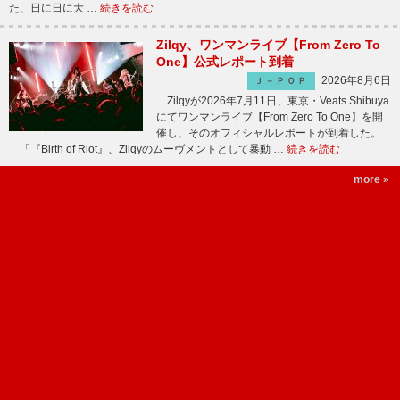
た、日に日に大 …
続きを読む
Zilqy、ワンマンライブ【From Zero To
One】公式レポート到着
2026年8月6日
Ｊ－ＰＯＰ
Zilqyが2026年7月11日、東京・Veats Shibuya
にてワンマンライブ【From Zero To One】を開
催し、そのオフィシャルレポートが到着した。
「『Birth of Riot』、Zilqyのムーヴメントとして暴動 …
続きを読む
more »