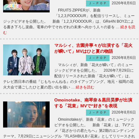
2026年8月6日
Ｊ－ＰＯＰ
FRUITS ZIPPERが、新曲
「1,2,3,FOOOOUR」を配信リリースし、ミュー
ジックビデオを公開した。 新曲「1,2,3,FOOOOUR」は、GRe4N BOYZによ
る書き下ろし楽曲。電車の中でそれぞれの未来へ向かう人々の姿を …
続きを読
む
マルシィ、古園井寧々が出演する「花火
が瞬いて」MVはひと夏の物語
2026年8月6日
Ｊ－ＰＯＰ
マルシィが、新曲「花火が瞬いて」のミュー
ジックビデオを公開した。 2026年7月29日に
配信リリースされた新曲「花火が瞬いて」は、
テレビ西日本の番組『じもちゃんねる』のタイアップソング。地元・福岡の花
火大会で過ごしたひと夏の思い出を描い …
続きを読む
Omoinotake、南琴奈＆黒田昊夢が出演
する「花束」MVで“好き”を表現
2026年8月6日
Ｊ－ＰＯＰ
Omoinotakeが、新曲「花束」のミュージック
ビデオを公開した。 新曲「花束」は、TVアニ
メ『花ざかりの君たちへ』第2期のエンディング
テーマ。7月29日にニューシングル『FLASHBULB / 花束』としてリリースされ