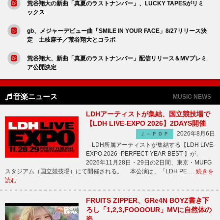
荒谷翔大の新曲「真夏のラストナンバー」、LUCKY TAPESがリミ
ックス
gb、メジャーデビュー曲「SMILE IN YOUR FACE」8/27リリース決
定 土岐麻子／荒谷翔大とコラボ
荒谷翔大、新曲「真夏のラストナンバー」配信リリース＆MVプレミ
ア公開決定
音楽ニュース
MUSIC NEWS
LDHアーティストが集結、国立競技場で
【LDH LIVE-EXPO 2026】2DAYS開催
2026年8月6日
Ｊ－ＰＯＰ
LDH所属アーティストが集結する【LDH LIVE-
EXPO 2026 -PERFECT YEAR BEST-】が、
2026年11月28日・29日の2日間、東京・MUFG
スタジアム（国立競技場）にて開催される。 本公演は、「LDH PE …
続きを
読む
FRUITS ZIPPER、GRe4N BOYZ書き下
ろし「1,2,3,FOOOOUR」MVに自然体の
姿