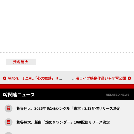
荒谷翔大
yutori、ミニAL『心の微熱』リリース決定＆先行SG「僕らは孤独だ」配信開始
lynch.、東京ガーデンシアター公演ライブ映像作品ジャケ写公開
関連ニュース
RELATED NEWS
荒谷翔大、2026年第1弾シングル「東京」2/13配信リリース決定
荒谷翔大、新曲「煌めきワンダー」10/8配信リリース決定