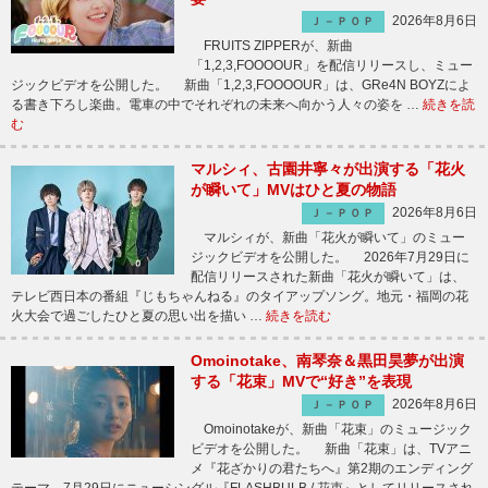
2026年8月6日
Ｊ－ＰＯＰ
FRUITS ZIPPERが、新曲
「1,2,3,FOOOOUR」を配信リリースし、ミュー
ジックビデオを公開した。 新曲「1,2,3,FOOOOUR」は、GRe4N BOYZによ
る書き下ろし楽曲。電車の中でそれぞれの未来へ向かう人々の姿を …
続きを読
む
マルシィ、古園井寧々が出演する「花火
が瞬いて」MVはひと夏の物語
2026年8月6日
Ｊ－ＰＯＰ
マルシィが、新曲「花火が瞬いて」のミュー
ジックビデオを公開した。 2026年7月29日に
配信リリースされた新曲「花火が瞬いて」は、
テレビ西日本の番組『じもちゃんねる』のタイアップソング。地元・福岡の花
火大会で過ごしたひと夏の思い出を描い …
続きを読む
Omoinotake、南琴奈＆黒田昊夢が出演
する「花束」MVで“好き”を表現
2026年8月6日
Ｊ－ＰＯＰ
Omoinotakeが、新曲「花束」のミュージック
ビデオを公開した。 新曲「花束」は、TVアニ
メ『花ざかりの君たちへ』第2期のエンディング