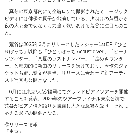
真冬の東京都内にて全編ロケで撮影されたミュージック
ビデオには俳優の夏子が出演している。夕焼けの黄昏から
夜の大都会で切なくも力強く歌いあげる荒谷に注目とのこ
と。
荒谷は2025年3月にリリースしたメジャー1st EP『ひと
りぼっち』以降も「ひとりぼっち Acoustic Ver.」「ピーナ
ッツバター」「真夏のラストナンバー」「煌めきワンダ
ー」と精力的に新曲のリリースを続けており、今作のジャ
ケットも野元喬文が担当。リリースに合わせて新アーティ
スト写真も公開となった。
6月には東京/大阪/福岡にてグランドピアノツアーを開催
することを発表。2025年のツアーファイナル東京公演で
荒谷がピアノ弾き語りを披露し大きな反響を受け、それに
応える形での開催となる。
◎リリース情報
「東京」