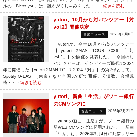
ルの「Bless you」は、誰かがくしゃみをした・・・
続きを読む
yutori、10月から対バンツアー【対
vol.2】開催決定
2026年6月8日
音楽ニュース
yutoriが、今年10月から対バンツアー
【yutori 2MAN TOUR 2026 「対
vol.2」】の開催を発表した。 今回の対
バンツアーは、インディーズ時代の2024
年に開催した【yutori 2MAN TOUR 2024『対』】の第2弾として、
Spotify O-EAST（東京）など全国5か所で開催。公演数、会場規
模・・・
続きを読む
yutori、新曲「生活」がソニー銀行
のCMソングに
2026年3月31日
音楽ニュース
yutoriの新曲「生活」が、ソニー銀行の
新WEB CMソングに起用された。 新曲
「生活」は、2026年3月4日に配信リリー