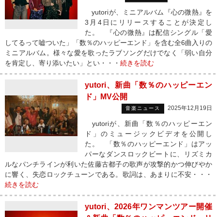
yutoriが、ミニアルバム『心の微熱』を
3月4日にリリースすることが決定し
た。 『心の微熱』は配信シングル「愛
してるって嘘ついた」「数％のハッピーエンド」を含む全6曲入りの
ミニアルバム。様々な愛を歌ったラブソングだけでなく「弱い自分
を肯定し、寄り添いたい」とい・・・
続きを読む
yutori、新曲「数％のハッピーエン
ド」MV公開
2025年12月19日
音楽ニュース
yutoriが、新曲「数％のハッピーエン
ド」のミュージックビデオを公開し
た。 「数％のハッピーエンド」はアッ
パーなダンスロックビートに、リズミカ
ルなパンチラインが利いた佐藤古都子の歌声が攻撃的かつ伸びやか
に響く、失恋ロックチューンである。歌詞は、あまりに不安・・・
続きを読む
yutori、2026年ワンマンツアー開催