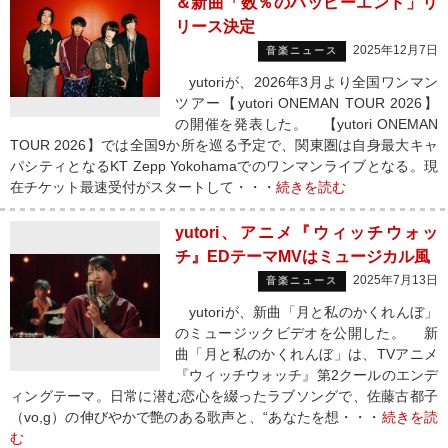
＆新曲「数％のハッピーエンド」リ
リース決定
2025年12月7日
音楽ニュース
yutoriが、2026年3月より全国ワンマン
ツアー【yutori ONEMAN TOUR 2026】
の開催を発表した。 【yutori ONEMAN
TOUR 2026】では全国9か所を巡る予定で、関東圏は自身最大キャ
パシティとなるKT Zepp Yokohamaでのワンマンライブとなる。現
在チケット最速受付がスタートして・・・
続きを読む
yutori、アニメ『ウィッチウォッ
チ』EDテーマMVはミュージカル風
2025年7月13日
音楽ニュース
yutoriが、新曲「月と私のかくれんぼ」
のミュージックビデオを公開した。 新
曲「月と私のかくれんぼ」は、TVアニメ
『ウィッチウォッチ』第2クールのエンデ
ィングテーマ。日常に潜む恋心を綴ったラブソングで、佐藤古都子
（vo,g）の伸びやかで艶のある歌声と、“あなたを想・・・
続きを読
む