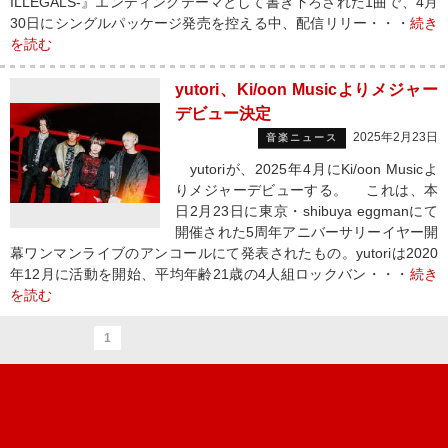
ILLEGALS-』エンディングテーマとして書き下ろされた1曲で、4月
30日にシングルパッケージ発売を控える中、配信リリー・・・
続き
を読む
yutori、Ki/oon Musicよりメジャー
デビュー決定
2025年2月23日
音楽ニュース
yutoriが、2025年4月にKi/oon Musicよ
りメジャーデビューする。 これは、本
日2月23日に東京・shibuya eggmanにて
開催された5周年アニバーサリーイヤー開
幕ワンマンライブのアンコールにて発表されたもの。yutoriは2020
年12月に活動を開始、平均年齢21歳の4人組ロックバン・・・
続き
を読む
1