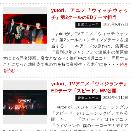
yutori、アニメ『ウィッチウォッ
チ』第2クールのEDテーマ担当
2025年6月22日
音楽ニュース
yutoriが、TVアニメ『ウィッチウォッ
チ』第2クールのエンディングテーマを担
当する。 本アニメの原作は、集英社
『週刊少年ジャンプ』で連載中の篠原健
太による同名漫画。魔女となるべく修行中の若月ニコと、同居する
ことになった幼馴染で鬼の力を持つ高校生・乙木守仁を・・・
続き
を読む
yutori、TVアニメ『ヴィジランテ』
EDテーマ「スピード」MV公開
2025年4月15日
音楽ニュース
yutoriが、メジャーデビューシングル
「スピード」のミュージックビデオを公
開した。 「スピード」はTVアニメ
『ヴィジランテ -僕のヒーローアカデミア