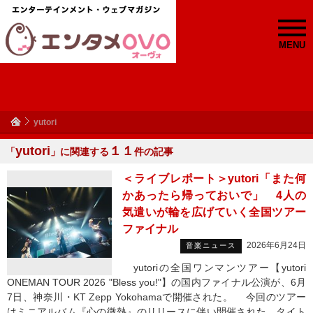
MENU
yutori
yutori
１１
「
」に関連する
件の記事
＜ライブレポート＞yutori「また何
かあったら帰っておいで」 4人の
気遣いが輪を広げていく全国ツアー
ファイナル
2026年6月24日
音楽ニュース
yutoriの全国ワンマンツアー【yutori
ONEMAN TOUR 2026 "Bless you!"】の国内ファイナル公演が、6月
7日、神奈川・KT Zepp Yokohamaで開催された。 今回のツアー
はミニアルバム『心の微熱』のリリースに伴い開催された。タイト