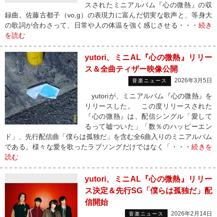
スされたミニアルバム『心の微熱』の収
録曲。佐藤古都子（vo,g）の表現力に富んだ切実な歌声と、等身大
の歌詞が合わさって、日常や人の体温を強く感じさせる・・・
続き
を読む
yutori、ミニAL『心の微熱』リリー
ス＆全曲ティザー映像公開
2026年3月5日
音楽ニュース
yutoriが、ミニアルバム『心の微熱』を
リリースした。 この度リリースされた
『心の微熱』は、配信シングル「愛して
るって嘘ついた」「数％のハッピーエン
ド」、先行配信曲「僕らは孤独だ」を含む全6曲入りのミニアルバム
である。様々な愛を歌ったラブソングだけではなく「・・・
続きを
読む
yutori、ミニAL『心の微熱』リリー
ス決定＆先行SG「僕らは孤独だ」配
信開始
2026年2月14日
音楽ニュース