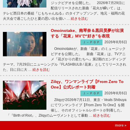
ジックビデオを公開した。 2026年7月29日に
配信リリースされた新曲「花火が瞬いて」は、
テレビ西日本の番組『じもちゃんねる』のタイアップソング。地元・福岡の花
火大会で過ごしたひと夏の思い出を描い …
続きを読む
Omoinotake、南琴奈＆黒田昊夢が出演
する「花束」MVで“好き”を表現
2026年8月6日
Ｊ－ＰＯＰ
Omoinotakeが、新曲「花束」のミュージック
ビデオを公開した。 新曲「花束」は、TVアニ
メ『花ざかりの君たちへ』第2期のエンディング
テーマ。7月29日にニューシングル『FLASHBULB / 花束』としてリリースされ
た、日に日に大 …
続きを読む
Zilqy、ワンマンライブ【From Zero To
One】公式レポート到着
2026年8月6日
Ｊ－ＰＯＰ
Zilqyが2026年7月11日、東京・Veats Shibuya
にてワンマンライブ【From Zero To One】を開
催し、そのオフィシャルレポートが到着した。
「『Birth of Riot』、Zilqyのムーヴメントとして暴動 …
続きを読む
more »