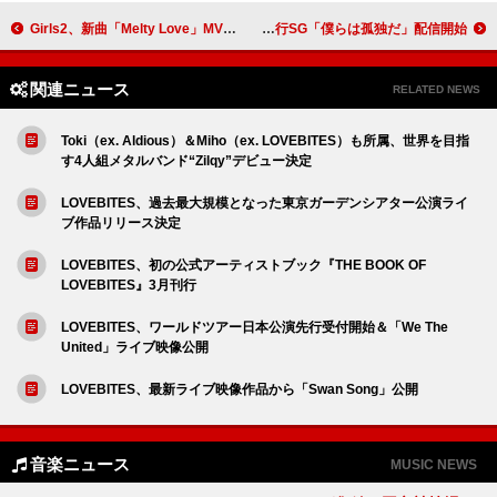
Girls2、新曲「Melty Love」MV公開
yutori、ミニAL『心の微熱』リリース決定＆先行SG「僕らは孤独だ」配信開始
関連ニュース
RELATED NEWS
Toki（ex. Aldious）＆Miho（ex. LOVEBITES）も所属、世界を目指
す4人組メタルバンド“Zilqy”デビュー決定
LOVEBITES、過去最大規模となった東京ガーデンシアター公演ライ
ブ作品リリース決定
LOVEBITES、初の公式アーティストブック『THE BOOK OF
LOVEBITES』3月刊行
LOVEBITES、ワールドツアー日本公演先行受付開始＆「We The
United」ライブ映像公開
LOVEBITES、最新ライブ映像作品から「Swan Song」公開
音楽ニュース
MUSIC NEWS