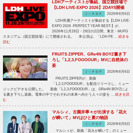
LDHアーティストが集結、国立競技場で
【LDH LIVE-EXPO 2026】2DAYS開催
2026年8月6日
Ｊ－ＰＯＰ
LDH所属アーティストが集結する【LDH LIVE-
EXPO 2026 -PERFECT YEAR BEST-】が、
2026年11月28日・29日の2日間、東京・MUFG
スタジアム（国立競技場）にて開催される。 本公演は、「LDH PE …
続きを
読む
FRUITS ZIPPER、GRe4N BOYZ書き下
ろし「1,2,3,FOOOOUR」MVに自然体の
姿
2026年8月6日
Ｊ－ＰＯＰ
FRUITS ZIPPERが、新曲
「1,2,3,FOOOOUR」を配信リリースし、ミュー
ジックビデオを公開した。 新曲「1,2,3,FOOOOUR」は、GRe4N BOYZによ
る書き下ろし楽曲。電車の中でそれぞれの未来へ向かう人々の姿を …
続きを読
む
マルシィ、古園井寧々が出演する「花火
が瞬いて」MVはひと夏の物語
2026年8月6日
Ｊ－ＰＯＰ
マルシィが、新曲「花火が瞬いて」のミュー