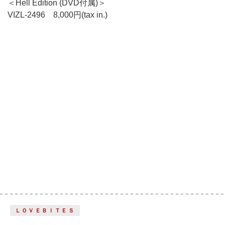
＜Hell Edition (DVD付属)＞
VIZL-2496 8,000円(tax in.)
ＬＯＶＥＢＩＴＥＳ