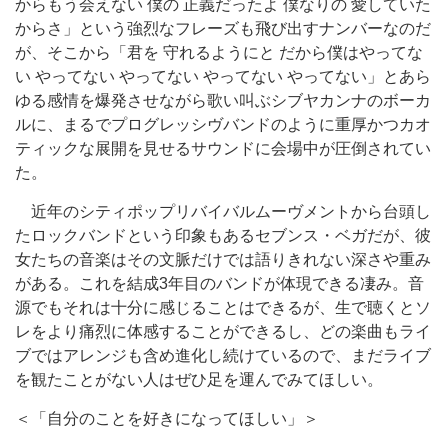
からもう会えない 僕の 正義だったよ 僕なりの 愛していた
からさ」という強烈なフレーズも飛び出すナンバーなのだ
が、そこから「君を 守れるようにと だから僕はやってな
い やってない やってない やってない やってない」とあら
ゆる感情を爆発させながら歌い叫ぶシブヤカンナのボーカ
ルに、まるでプログレッシヴバンドのように重厚かつカオ
ティックな展開を見せるサウンドに会場中が圧倒されてい
た。
近年のシティポップリバイバルムーヴメントから台頭し
たロックバンドという印象もあるセブンス・ベガだが、彼
女たちの音楽はその文脈だけでは語りきれない深さや重み
がある。これを結成3年目のバンドが体現できる凄み。音
源でもそれは十分に感じることはできるが、生で聴くとソ
レをより痛烈に体感することができるし、どの楽曲もライ
ブではアレンジも含め進化し続けているので、まだライブ
を観たことがない人はぜひ足を運んでみてほしい。
＜「自分のことを好きになってほしい」＞