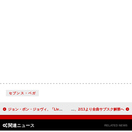
セブンス・ベガ
ジョン・ボン・ジョヴィ、「Livin' On A Prayer」パロディCMにカメオ出演
ハロー！プロジェクト、2/13より全曲サブスク解禁へ
関連ニュース
RELATED NEWS