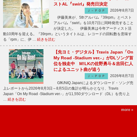
ストAL『swirl』発売日決定
2026年8月7日
Ｊ－ＰＯＰ
伊藤美来が、5thアルバム『39rpm』とベスト
アルバム『swirl』を10月7日に同時発売すること
が決定した。 伊藤美来は今年アーティスト活
動10周年を迎える。『39rpm』というタイトルは、レコードの回転数を意味す
る「rpm」に、伊 …
続きを読む
【先ヨミ・デジタル】Travis Japan「On
My Road -Stadium ver.-」がDLソング首
位を独走中 M!LKの佐野勇斗＆吉田仁人
によるユニット曲が追う
2026年8月7日
Ｊ－ＰＯＰ
GfK/NIQ Japanによるダウンロード・ソング売
上レポートから2026年8月3日～8月5日の集計が明らかとなり、Travis
Japan「On My Road -Stadium ver.-」が11,550ダウンロード（DL）を売り上
…
続きを読む
more »