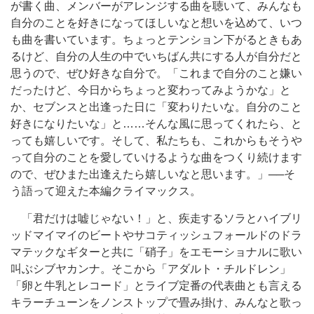
が書く曲、メンバーがアレンジする曲を聴いて、みんなも
自分のことを好きになってほしいなと想いを込めて、いつ
も曲を書いています。ちょっとテンション下がるときもあ
るけど、自分の人生の中でいちばん共にする人が自分だと
思うので、ぜひ好きな自分で。「これまで自分のこと嫌い
だったけど、今日からちょっと変わってみようかな」と
か、セブンスと出逢った日に「変わりたいな。自分のこと
好きになりたいな」と……そんな風に思ってくれたら、と
っても嬉しいです。そして、私たちも、これからもそうや
って自分のことを愛していけるような曲をつくり続けます
ので、ぜひまた出逢えたら嬉しいなと思います。」──そ
う語って迎えた本編クライマックス。
「君だけは嘘じゃない！」と、疾走するソラとハイブリ
ッドマイマイのビートやサコティッシュフォールドのドラ
マテックなギターと共に「硝子」をエモーショナルに歌い
叫ぶシブヤカンナ。そこから「アダルト・チルドレン」
「卵と牛乳とレコード」とライブ定番の代表曲とも言える
キラーチューンをノンストップで畳み掛け、みんなと歌っ