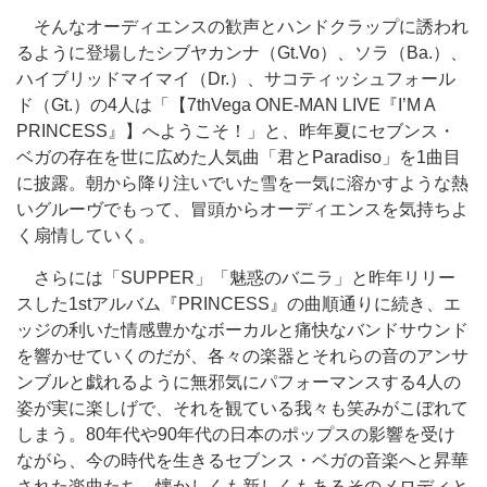
そんなオーディエンスの歓声とハンドクラップに誘われ
るように登場したシブヤカンナ（Gt.Vo）、ソラ（Ba.）、
ハイブリッドマイマイ（Dr.）、サコティッシュフォール
ド（Gt.）の4人は「【7thVega ONE-MAN LIVE『I’M A
PRINCESS』】へようこそ！」と、昨年夏にセブンス・
ベガの存在を世に広めた人気曲「君とParadiso」を1曲目
に披露。朝から降り注いでいた雪を一気に溶かすような熱
いグルーヴでもって、冒頭からオーディエンスを気持ちよ
く扇情していく。
さらには「SUPPER」「魅惑のバニラ」と昨年リリー
スした1stアルバム『PRINCESS』の曲順通りに続き、エ
ッジの利いた情感豊かなボーカルと痛快なバンドサウンド
を響かせていくのだが、各々の楽器とそれらの音のアンサ
ンブルと戯れるように無邪気にパフォーマンスする4人の
姿が実に楽しげで、それを観ている我々も笑みがこぼれて
しまう。80年代や90年代の日本のポップスの影響を受け
ながら、今の時代を生きるセブンス・ベガの音楽へと昇華
された楽曲たち。懐かしくも新しくもあるそのメロディと