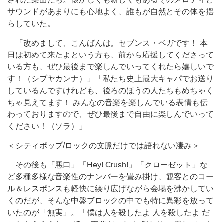
サウンドがあまりにも心地よく、誰もが自然とその体を揺
らしていた。
「改めまして、こんばんは。セブンス・ベガです！ 本
日は初めて来たよという方も、前から応援してくださって
いる方も、ぜひ最後まで楽しんでいってくれたら嬉しいで
す！（シブヤカンナ）」「私たち史上最大キャパでお送り
しているんですけれども、後ろのほうの人たちもめちゃく
ちゃ見えてます！ みんなの音楽を楽しんでいる表情も伝
わっておりますので、ぜひ最後まで自由に楽しんでいって
ください！（ソラ）」
＜シティポップ/ロックの文脈だけでは語れない凄み＞
その後も「悪口」「Hey! Crush!」「クローゼット」な
ど多種多様な音楽性のナンバーを畳み掛け、観客とのコー
ル＆レスポンスも軽快に繰り広げながら会場を沸かしてい
くのだが、そんな中盤ブロックの中でも特に異彩を放って
いたのが「無実」。「僕は人を殺したよ 人を殺したよ だ