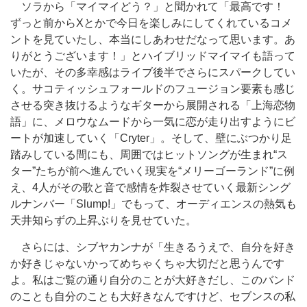
ソラから「マイマイどう？」と聞かれて「最高です！
ずっと前からXとかで今日を楽しみにしてくれているコメ
ントを見ていたし、本当にしあわせだなって思います。あ
りがとうございます！」とハイブリッドマイマイも語って
いたが、その多幸感はライブ後半でさらにスパークしてい
く。サコティッシュフォールドのフュージョン要素も感じ
させる突き抜けるようなギターから展開される「上海恋物
語」に、メロウなムードから一気に恋が走り出すようにビ
ートが加速していく「Cryter」。そして、壁にぶつかり足
踏みしている間にも、周囲ではヒットソングが生まれ“ス
ター”たちが前へ進んでいく現実を“メリーゴーランド”に例
え、4人がその歌と音で感情を炸裂させていく最新シング
ルナンバー「Slump!」でもって、オーディエンスの熱気も
天井知らずの上昇ぶりを見せていた。
さらには、シブヤカンナが「生きるうえで、自分を好き
か好きじゃないかってめちゃくちゃ大切だと思うんです
よ。私はご覧の通り自分のことが大好きだし、このバンド
のことも自分のことも大好きなんですけど、セブンスの私