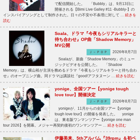
で配信開始した。 「Bubbly」は、9月13日に
開催される【Bimi Live Galley #11 -Bubbly-】の
インスパイアソングとして制作された。日々の不安や不条理に対して …
続きを
読む
Soala、ドラマ『今夜もシリアルキラーと
待ち合わせ』OP曲「Shadow Memory」
MV公開
2026年8月7日
Ｊ－ＰＯＰ
Soalaが、新曲「Shadow Memory」のミュー
ジックビデオを公開した。 「Shadow
Memory」は、横山裕が主演を務めるドラマ『今夜もシリアルキラーと待ち合わ
せ』のオープニング曲。同ドラマは講談社『good!アフタヌーン …
続きを読む
yonige、全国ツアー【yonige tough
love tour】開催決定
2026年8月7日
Ｊ－ＰＯＰ
yonigeが、11月からの全国ツアー【yonige
tough love tour】の開催を発表した。 yonige
は、東名阪ワンマンツアー【yonige one man
tour 2026】を開幕。メジャー再契約後初のワンマンツアー …
続きを読む
伊藤美来、5thアルバム『39rpm』＆初ベ