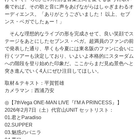
奏でれば、その歌と音に声をあげながらはしゃぎまわるオ
ーディエンス。「ありがとうございました！ 以上、セブ
ンス・ベガでしたぁー！」
そんな理想的なライブの形を完成させて、良い笑顔でス
テージをあとにしたセブンス・ベガ。超満員のファンの前
で発表した通り、早くも今夏には東名阪のファンに会いに
行くツアーも決定しており、いよいよ本格的にスターダム
への階段を登り始めた印象だ。ここからまだ見ぬ景色へと
突き進んでいく4人にぜひ注目してほしい。
取材＆テキスト：平賀哲雄
カメラマン：西浦乃安
◎【7thVega ONE-MAN LIVE『I’M A PRINCESS』】
2026年2月7日（土）代官山UNIT セットリスト：
01.君とParadiso
02.SUPPER
03.魅惑のバニラ