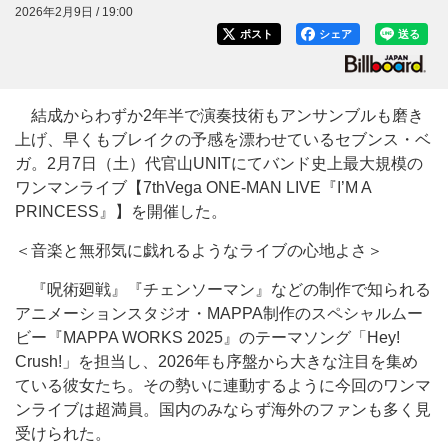
2026年2月9日 / 19:00
ポスト
シェア
送る
結成からわずか2年半で演奏技術もアンサンブルも磨き
上げ、早くもブレイクの予感を漂わせているセブンス・ベ
ガ。2月7日（土）代官山UNITにてバンド史上最大規模の
ワンマンライブ【7thVega ONE-MAN LIVE『I’M A
PRINCESS』】を開催した。
＜音楽と無邪気に戯れるようなライブの心地よさ＞
『呪術廻戦』『チェンソーマン』などの制作で知られる
アニメーションスタジオ・MAPPA制作のスペシャルムー
ビー『MAPPA WORKS 2025』のテーマソング「Hey!
Crush!」を担当し、2026年も序盤から大きな注目を集め
ている彼女たち。その勢いに連動するように今回のワンマ
ンライブは超満員。国内のみならず海外のファンも多く見
受けられた。