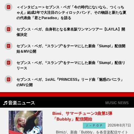
＜インタビュー＞セブンス・ベガ「今の時代にないなら、つくっち
ゃえ」結成2年で大注目のシティロックバンド、その物語と新たな夏
の代表曲「君とParadiso」を語る
セブンス・ベガ、自身初となる東名阪ワンマンツアー【LAYLA】開
催決定
セブンス・ベガ、“スランプ”をテーマにした新曲「Slump!」配信開
始＆MV公開
セブンス・ベガ、“スランプ”をテーマにした新曲「Slump!」配信リ
リース
セブンス・ベガ、1stAL『PRINCESS』リード曲「魅惑のバニラ」
のMV公開
音楽ニュース
MUSIC NEWS
Bimi、サマーチューン3曲第1弾
「Bubbly」配信開始
2026年8月7日
Ｊ－ＰＯＰ
Bimiが、新曲「Bubbly」を各音楽配信サイト