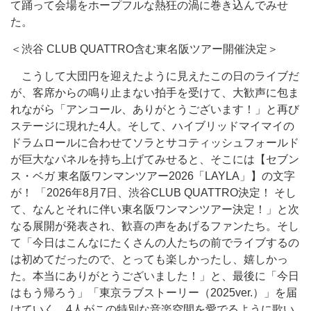
て踊って会場をホープフルな熱狂の渦に巻き込んでみせ
た。
＜渋谷 CLUB QUATTRO含む東名阪ツアー開催決定＞
こうして大団円を迎えたように見えたこの日のライブだ
が、客席からの鳴り止まない拍手を受けて、大歓声に包ま
れながら「アンコール、ありがとうございます！」と再び
ステージに現れた4人。そして、ハイブリッドマイマイの
ドラムロールに合わせてソラとサコティッシュフォールド
が巨大なパネルを持ち上げてみせると、そこには【セブン
ス・ベガ 東名阪ワンマンツアー2026「LAYLA」】の文字
が！ 「2026年8月7日、渋谷CLUB QUATTRO決定！ そし
て、なんとそれに伴い東名阪ワンマンツアー決定！」と次
なる展開が発表され、歓喜の声をあげるファンたち。そし
て「今日はこんなにたくさんの人たちの前でライブするの
は初めてだったので、とっても楽しかったし、嬉しかっ
た。本当にありがとうございました！」と、最後に「今日
はもう帰ろう」「東京ラブストーリー（2025ver.）」を届
けていく。4人がこの特別な音楽空間を愛でるように歌い