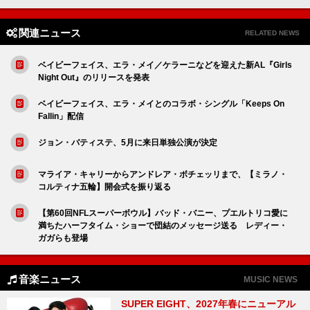
関連ニュース
RELATED NEWS
ベイビーフェイス、エラ・メイ／ケラーニなどを迎えた新AL『Girls
Night Out』のリリースを発表
ベイビーフェイス、エラ・メイとのコラボ・シングル「Keeps On
Fallin」配信
ジョン・バティステ、5月に来日単独公演が決定
マライア・キャリーからアンドレア・ボチェッリまで、【ミラノ・
コルティナ五輪】開会式を振り返る
【第60回NFLスーパーボウル】バッド・バニー、プエルトリコ愛に
満ちたハーフタイム・ショーで団結のメッセージ送る レディー・
ガガらも登場
音楽ニュース
MUSIC NEWS
SUPER EIGHT、2027年春にニューアル