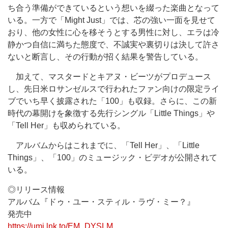
ち合う準備ができているという想いを綴った楽曲となって
いる。一方で「Might Just」では、芯の強い一面を見せて
おり、他の女性に心を移そうとする男性に対し、エラは冷
静かつ自信に満ちた態度で、不誠実や裏切りは決して許さ
ないと断言し、その行動が招く結果を警告している。
加えて、マスタードとキアヌ・ビーツがプロデュース
し、先日米ロサンゼルスで行われたファン向けの限定ライ
ブでいち早く披露された「100」も収録。さらに、この新
時代の幕開けを象徴する先行シングル「Little Things」や
「Tell Her」も収められている。
アルバムからはこれまでに、「Tell Her」、「Little
Things」、「100」のミュージック・ビデオが公開されて
いる。
◎リリース情報
アルバム『ドゥ・ユー・スティル・ラヴ・ミー？』
発売中
https://umj.lnk.to/EM_DYSLM