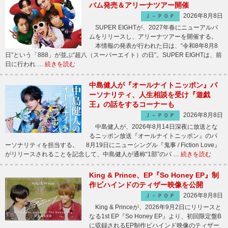
バム発売＆アリーナツアー開催
2026年8月8日
Ｊ－ＰＯＰ
SUPER EIGHTが、2027年春にニューアルバ
ムをリリースし、アリーナツアーを開催する。
本情報の発表が行われた日は、“令和8年8月8
日”という「888」が並ぶ“超八（スーパーエイト）の日”。SUPER EIGHTは、前
日に行われ …
続きを読む
中島健人が『オールナイトニッポン』パ
ーソナリティ、人生相談を受け『遊戯
王』の話をするコーナーも
2026年8月8日
Ｊ－ＰＯＰ
中島健人が、2026年8月14日深夜に放送とな
るニッポン放送『オールナイトニッポン』のパ
ーソナリティを担当する。 8月19日にニューシングル『鬼事 / Fiction Love』
がリリースされることを記念して、中島健人が通称“1部”のパ …
続きを読む
King & Prince、EP『So Honey EP』制
作ビハインドのティザー映像を公開
2026年8月8日
Ｊ－ＰＯＰ
King & Princeが、2026年9月2日にリリースと
なる1st EP『So Honey EP』より、初回限定盤B
に収録されるEP制作ビハインド映像のティザー