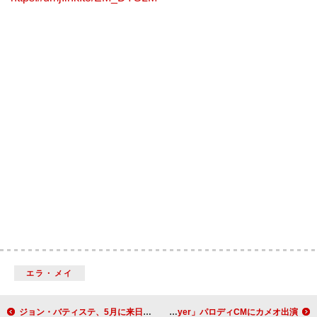
エラ・メイ
ジョン・バティステ、5月に来日単独公演が決定
ジョン・ボン・ジョヴィ、「Livin' On A Prayer」パロディCMにカメオ出演