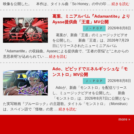
映像を公開した。 本作は、タイトル曲「So Honey」の中の印 …
続きを読む
葛葉、ミニアルバム『Adamantite』より
Ayase提供曲「王道」MV公開
2026年8月8日
Ｊ－ＰＯＰ
葛葉が、新曲「王道」のミュージックビデオ
を公開した。 新曲「王道」は、2026年7月29
日にリリースされたニューミニアルバム
『Adamantite』の収録曲。Ayaseによる提供曲で、“王者の苦悩”と“これからの
意思表明”が込められてい …
続きを読む
Ado、ビビッドでエネルギッシュな「モ
ンストロ」MV公開
2026年8月8日
Ｊ－ＰＯＰ
Adoが、新曲「モンストロ」を配信リリース
し、ミュージックビデオを公開した。 新曲
「モンストロ」は、2026年8月7日に公開となっ
た実写映画『ブルーロック』の主題歌。タイトル「モンストロ」（Monstruo）
は、スペイン語で「怪物」の意 …
続きを読む
more »