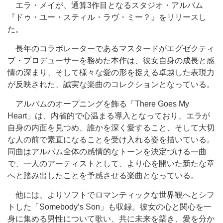
エラ・メイが、通算3作目となるスタジオ・アルバム
『ドゥ・ユー・スティル・ラヴ・ミー？』をリリースし
た。
長年のコラボレーターであるマスタードがエグゼクティ
ブ・プロデューサーを務めた本作は、彼女自身の成長と感
情の深まり、そして様々な愛の形を捉える卓越した表現力
が反映された、誠実な楽曲のコレクションとなっている。
アルバムのオープニングを飾る「There Goes My
Heart」は、内省的で心温まる導入となっており、エラが
自身の内面を見つめ、誰かを深く愛すること、そして大切
な人の前で素直になることを受け入れる姿を描いている。
同曲はアルバム全体の感情的なトーンを決定づける一曲
で、一人のアーティストとして、より心を開いた新たな章
へと踏み出したことを予感させる楽曲となっている。
他には、よりソフトでロマンティックな世界観へとシフ
トした「Somebody’s Son」も収録。彼女の心と関心を一
身に集める男性について歌い、共に未来を築き、愛を分か