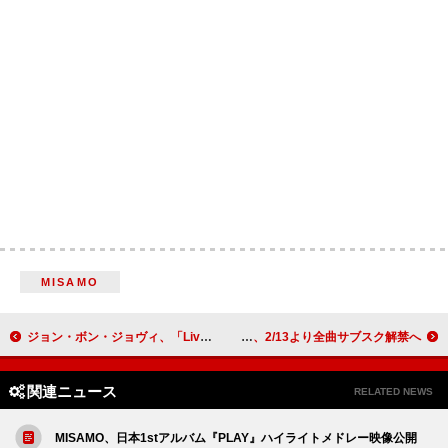
MISAMO
ジョン・ボン・ジョヴィ、「Livin' On A Prayer」パロディCMにカメオ出演
ハロー！プロジェクト、2/13より全曲サブスク解禁へ
関連ニュース
RELATED NEWS
MISAMO、日本1stアルバム『PLAY』ハイライトメドレー映像公開