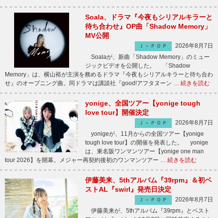
Soala、ドラマ『今夜もシリアルキラーと
待ち合わせ』OP曲「Shadow Memory」
MV公開
2026年8月7日
Ｊ－ＰＯＰ
Soalaが、新曲「Shadow Memory」のミュー
ジックビデオを公開した。 「Shadow
Memory」は、横山裕が主演を務めるドラマ『今夜もシリアルキラーと待ち合わ
せ』のオープニング曲。同ドラマは講談社『good!アフタヌーン …
続きを読む
yonige、全国ツアー【yonige tough
love tour】開催決定
2026年8月7日
Ｊ－ＰＯＰ
yonigeが、11月からの全国ツアー【yonige
tough love tour】の開催を発表した。 yonige
は、東名阪ワンマンツアー【yonige one man
tour 2026】を開幕。メジャー再契約後初のワンマンツアー …
続きを読む
伊藤美来、5thアルバム『39rpm』＆初ベ
ストAL『swirl』発売日決定
2026年8月7日
Ｊ－ＰＯＰ
伊藤美来が、5thアルバム『39rpm』とベスト