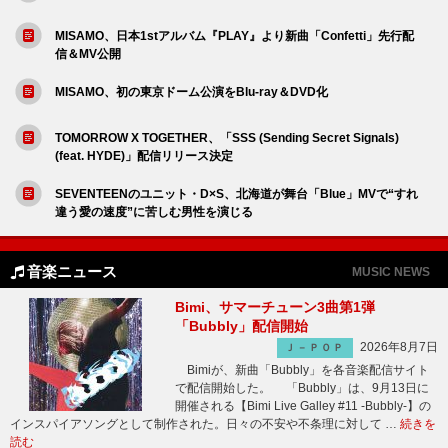
MISAMO、日本1stアルバム『PLAY』より新曲「Confetti」先行配
信＆MV公開
MISAMO、初の東京ドーム公演をBlu-ray＆DVD化
TOMORROW X TOGETHER、「SSS (Sending Secret Signals)
(feat. HYDE)」配信リリース決定
SEVENTEENのユニット・D×S、北海道が舞台「Blue」MVで“すれ
違う愛の速度”に苦しむ男性を演じる
音楽ニュース
MUSIC NEWS
Bimi、サマーチューン3曲第1弾
「Bubbly」配信開始
2026年8月7日
Ｊ－ＰＯＰ
Bimiが、新曲「Bubbly」を各音楽配信サイト
で配信開始した。 「Bubbly」は、9月13日に
開催される【Bimi Live Galley #11 -Bubbly-】の
インスパイアソングとして制作された。日々の不安や不条理に対して …
続きを
読む