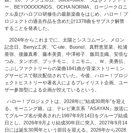
ー、BEYOOOOONDS、OCHA NORMA、ロージークロニ
クル及びハロプロ研修生の最新楽曲をはじめ、ハロー！プ
ロジェクトの過去作品を含めた計1378曲をサブスク解禁
することを発表した。
2024年からこれまでに、太陽とシスコムーン、メロン
記念日、Berryz工房、°C-ute、Buono!、真野恵里菜、松浦
亜弥、後藤真希、藤本美貴、中澤裕子、飯田圭織、安倍な
つみ、タンポポ、プッチモニ、ミニモニ。、Ｗ、美勇伝、
こぶしファクトリーらの楽曲1841曲が音楽ストリーミン
グサービスで順次配信されていた。今後、ハロー！プロジ
ェクトヒストリーや著名人によるプレイリスト企画、ユー
ザー参加型による企画が控えているという。
ハロー！プロジェクトは、2028年に“結成30周年”を迎え
る。モーニング娘。は、テレビ東京系『ASAYAN』放送に
てグループ名が発表された1997年9月14日をグループ結成
日とし、2026年9月より結成30年目に突入、2027年9月14
日には誕生30周年という節目を迎える。2026年から2028