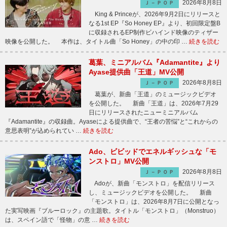
2026年8月8日
Ｊ－ＰＯＰ
King & Princeが、2026年9月2日にリリースと
なる1st EP『So Honey EP』より、初回限定盤B
に収録されるEP制作ビハインド映像のティザー
映像を公開した。 本作は、タイトル曲「So Honey」の中の印 …
続きを読む
葛葉、ミニアルバム『Adamantite』より
Ayase提供曲「王道」MV公開
2026年8月8日
Ｊ－ＰＯＰ
葛葉が、新曲「王道」のミュージックビデオ
を公開した。 新曲「王道」は、2026年7月29
日にリリースされたニューミニアルバム
『Adamantite』の収録曲。Ayaseによる提供曲で、“王者の苦悩”と“これからの
意思表明”が込められてい …
続きを読む
Ado、ビビッドでエネルギッシュな「モ
ンストロ」MV公開
2026年8月8日
Ｊ－ＰＯＰ
Adoが、新曲「モンストロ」を配信リリース
し、ミュージックビデオを公開した。 新曲
「モンストロ」は、2026年8月7日に公開となっ
た実写映画『ブルーロック』の主題歌。タイトル「モンストロ」（Monstruo）
は、スペイン語で「怪物」の意 …
続きを読む