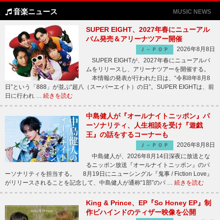
音楽ニュース
MUSIC NEWS
SUPER EIGHT、2027年春にニューアル
バム発売＆アリーナツアー開催
2026年8月8日
Ｊ－ＰＯＰ
SUPER EIGHTが、2027年春にニューアルバ
ムをリリースし、アリーナツアーを開催する。
本情報の発表が行われた日は、“令和8年8月8
日”という「888」が並ぶ“超八（スーパーエイト）の日”。SUPER EIGHTは、前
日に行われ …
続きを読む
中島健人が『オールナイトニッポン』パ
ーソナリティ、人生相談を受け『遊戯
王』の話をするコーナーも
2026年8月8日
Ｊ－ＰＯＰ
中島健人が、2026年8月14日深夜に放送とな
るニッポン放送『オールナイトニッポン』のパ
ーソナリティを担当する。 8月19日にニューシングル『鬼事 / Fiction Love』
がリリースされることを記念して、中島健人が通称“1部”のパ …
続きを読む
King & Prince、EP『So Honey EP』制
作ビハインドのティザー映像を公開