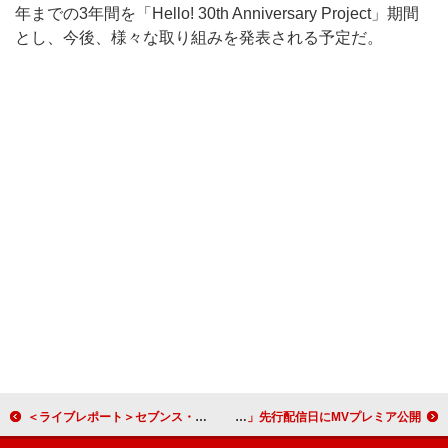
年までの3年間を「Hello! 30th Anniversary Project」期間
とし、今後、様々な取り組みを発表される予定だ。
＜ライブレポート＞セブンス・ベガ「セブンスと出逢った日に「変わりたいな。自分のこと好きになりたいな」と思ってくれたら──」バンド史上最大規模ワンマン大成功
Travis Japan、新曲「陰ニモ日向ニモ」先行配信日にMVプレミア公開