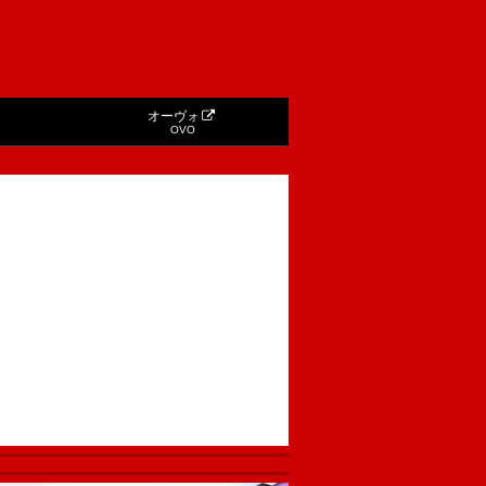
オーヴォ
OVO