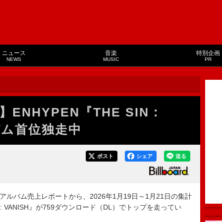
ニュース
音楽
特別企画
NEWS
MUSIC
PR
NHYPEN『THE SIN :
ルバム首位独走中
ポスト
シェア
送る
ド・アルバム売上レポートから、2026年1月19日～1月21日の集計
N : VANISH』が759ダウンロード（DL）でトップを走ってい