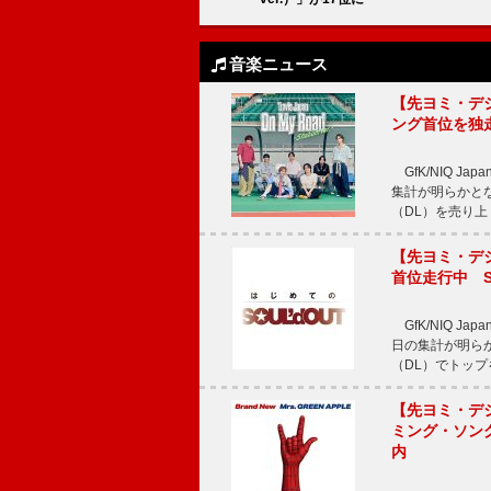
音楽ニュース
【先ヨミ・デジタル
ング首位を独
GfK/NIQ J
集計が明らかとなり、T
（DL）を売り上
【先ヨミ・デジタ
首位走行中 S
GfK/NIQ J
日の集計が明らかと
（DL）でトップ
【先ヨミ・デジタ
ミング・ソング
内