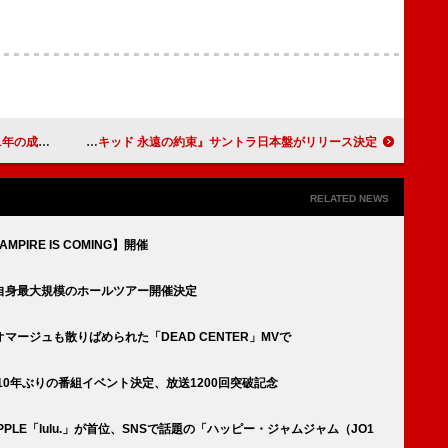
格、キリン言える」
映画『ウィキッド 永遠の約束』サントラ日本盤がリリース決定
RELATED NEWS
PIRE IS COMING】開催
自身最大規模のホールツアー開催決定
オマージュも散りばめられた「DEAD CENTER」MVで
10年ぶりの番組イベント決定、放送1200回突破記念
EEN APPLE「lulu.」が首位、SNSで話題の「ハッピー・ジャムジャム（JO1