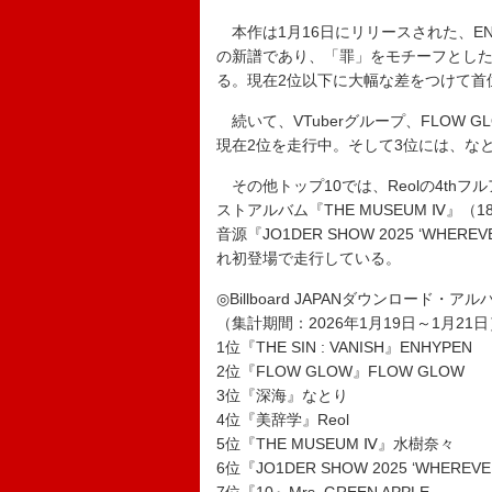
本作は1月16日にリリースされた、ENH
の新譜であり、「罪」をモチーフとした新
る。現在2位以下に大幅な差をつけて首
続いて、VTuberグループ、FLOW GL
現在2位を走行中。そして3位には、なと
その他トップ10では、Reolの4thフ
ストアルバム『THE MUSEUM Ⅳ』
音源『JO1DER SHOW 2025 ‘WHERE
れ初登場で走行している。
◎Billboard JAPANダウンロード・ア
（集計期間：2026年1月19日～1月21日
1位『THE SIN : VANISH』ENHYPEN
2位『FLOW GLOW』FLOW GLOW
3位『深海』なとり
4位『美辞学』Reol
5位『THE MUSEUM Ⅳ』水樹奈々
6位『JO1DER SHOW 2025 ‘WHEREVER