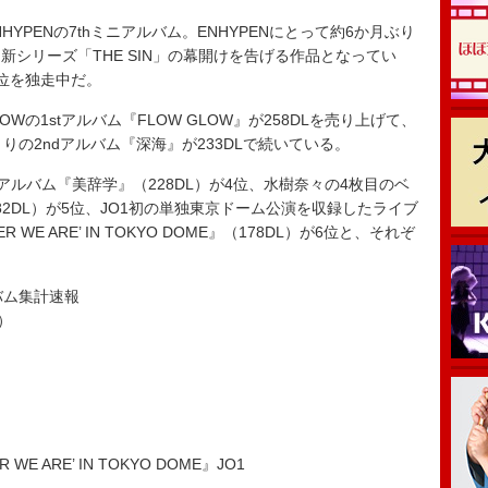
YPENの7thミニアルバム。ENHYPENにとって約6か月ぶり
シリーズ「THE SIN」の幕開けを告げる作品となってい
位を独走中だ。
OWの1stアルバム『FLOW GLOW』が258DLを売り上げて、
りの2ndアルバム『深海』が233DLで続いている。
ルアルバム『美辞学』（228DL）が4位、水樹奈々の4枚目のベ
（182DL）が5位、JO1初の単独東京ドーム公演を収録したライブ
VER WE ARE’ IN TOKYO DOME』（178DL）が6位と、それぞ
ルバム集計速報
）
 WE ARE’ IN TOKYO DOME』JO1