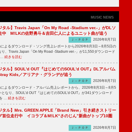
MUSIC NEWS
】Travis Japan「On My Road -Stadium ver.-」がDLソ
走中 M!LKの佐野勇斗＆吉田仁人によるユニット曲が追う
2026年8月7日
Ｊ－ＰＯＰ
apanによるダウンロード・ソング売上レポートから2026年8月3日～8月5日の
ravis Japan「On My Road -Stadium ver.-」が11,550ダウンロード
 …
続きを読む
ル】SOUL'd OUT『はじめてのSOUL'd OUT』DLアルバム
tray Kids／アリアナ・グランデが追う
2026年8月7日
Ｊ－ＰＯＰ
apanによるダウンロード・アルバム売上レポートから、2026年8月3日～8月5
なり、SOUL’d OUT『はじめてのSOUL’d OUT』が341ダウンロード
を …
続きを読む
ル】Mrs. GREEN APPLE「Brand New」引き続きストリー
首位走行中 イコラブ＆M!LK“さのじん”新曲がトップ10圏
2026年8月7日
Ｊ－ＰＯＰ