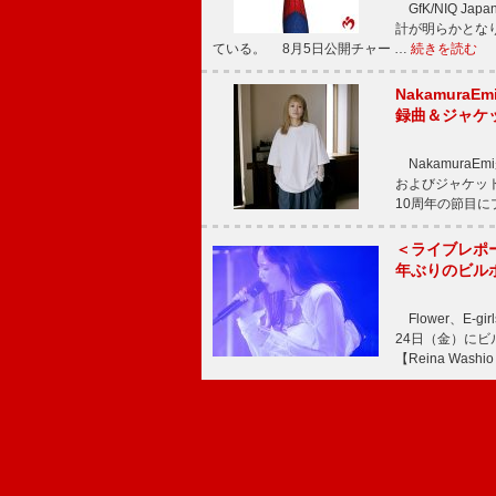
GfK/NIQ J
計が明らかとなり、M
ている。 8月5日公開チャー …
続きを読む
Nakamura
録曲＆ジャケ
NakamuraE
およびジャケッ
10周年の節目
＜ライブレポ
年ぶりのビル
Flower、E
24日（金）に
【Reina Washio 