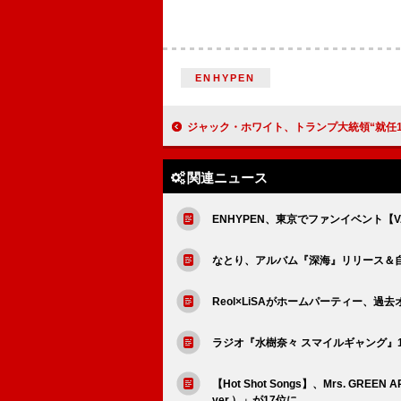
ENHYPEN
ジャック・ホワイト、トランプ大統領“就任1年の成果”会見をハルク風ジョークで皮肉「トランプ賢い、脳テスト合
関連ニュース
ENHYPEN、東京でファンイベント【VAM
なとり、アルバム『深海』リリース＆
Reol×LiSAがホームパーティー、過去
ラジオ『水樹奈々 スマイルギャング』
【Hot Shot Songs】、Mrs. GR
ver.）」が17位に