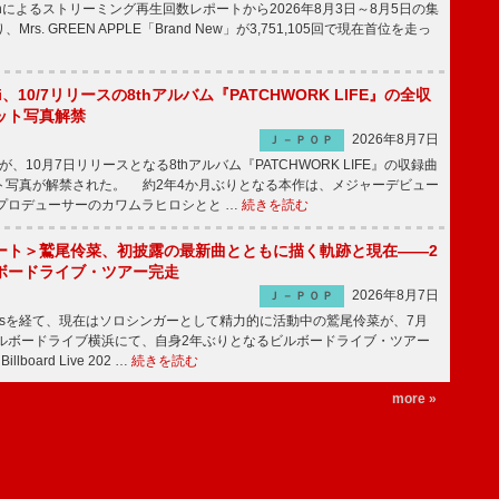
apanによるストリーミング再生回数レポートから2026年8月3日～8月5日の集
rs. GREEN APPLE「Brand New」が3,751,105回で現在首位を走っ
Emi、10/7リリースの8thアルバム『PATCHWORK LIFE』の全収
ット写真解禁
2026年8月7日
Ｊ－ＰＯＰ
miが、10月7日リリースとなる8thアルバム『PATCHWORK LIFE』の収録曲
ト写真が解禁された。 約2年4か月ぶりとなる本作は、メジャーデビュー
にプロデューサーのカワムラヒロシとと …
続きを読む
ート＞鷲尾伶菜、初披露の最新曲とともに描く軌跡と現在――2
ボードライブ・ツアー完走
2026年8月7日
Ｊ－ＰＯＰ
-girlsを経て、現在はソロシンガーとして精力的に活動中の鷲尾伶菜が、7月
ビルボードライブ横浜にて、自身2年ぶりとなるビルボードライブ・ツアー
Billboard Live 202 …
続きを読む
more »