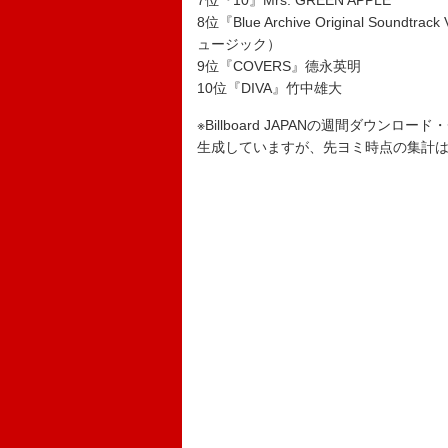
7位『10』Mrs. GREEN APPLE
8位『Blue Archive Original Soundtrac
ュージック）
9位『COVERS』德永英明
10位『DIVA』竹中雄大
※Billboard JAPANの週間ダウンロ
生成していますが、先ヨミ時点の集計はGf