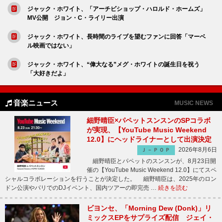
ジャック・ホワイト、「アーチビショップ・ハロルド・ホームズ」
MV公開 ジョン・C・ライリー出演
ジャック・ホワイト、長時間のライブを望むファンに回答「マーベ
ル映画ではない」
ジャック・ホワイト、“偉大なる”メグ・ホワイトの誕生日を祝う
「大好きだよ」
音楽ニュース
MUSIC NEWS
細野晴臣×パペットスンスンのSPコラボ
が実現、【YouTube Music Weekend
12.0】にヘッドライナーとして出演決定
2026年8月6日
Ｊ－ＰＯＰ
細野晴臣とパペットのスンスンが、8月23日開
催の【YouTube Music Weekend 12.0】にてスペ
シャルコラボレーションを行うことが決定した。 細野晴臣は、2025年のロン
ドン公演やパリでのDJイベント、国内ツアーの即完売 …
続きを読む
ビヨンセ、「Morning Dew (Donk)」リ
ミックスEPをサプライズ配信 ジェイ・