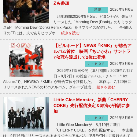
Zも参加
2026年8月6日
洋楽
現地時間2026年8月5日、ビヨンセが、先日リ
リースした「Morning Dew (Donk)」のリミック
スEP『Morning Dew (Donk) Remix Pack』をサプライズ配信した。 全4曲入
りのEPには、夫でありヒップホ …
続きを読む
【ビルボード】NEWS『KMK』が総合ア
ルバム首位 映画『ちいかわ』サントラ
が2冠を達成して2位に登場
2026年8月6日
Ｊ－ＰＯＰ
2026年8月5日公開（集計期間：2026年7月27
日～8月2日）の総合アルバム・チャート“Hot
Albums”で、NEWSの『KMK』が総合首位を獲得した。 本作は、7月29日に
リリースされたNEWSの16thアルバム。グループ結成 …
続きを読む
Little Glee Monster、新曲「CHERRY
COKE」先行配信決定＆結海が作詞に参
加
2026年8月6日
Ｊ－ＰＯＰ
Little Glee Monsterが、8月19日に新曲
「CHERRY COKE」を先行配信する。 本楽曲
は、9月16日にリリースされるオリジナルアルバム『BREATH』に収録されて