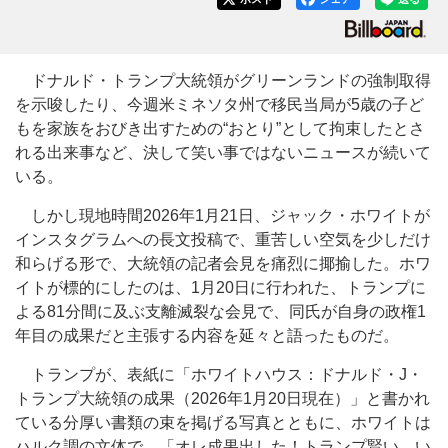
ドナルド・トランプ大統領がグリーンランドの強制取得
を示唆したり、今週米ミネソタ州で移民当局が5歳の子ど
もを家族をおびき出すための“おとり”として拘束したとさ
れる出来事など、決して笑い事ではないニュースが続いて
いる。
しかし現地時間2026年1月21日、ジャック・ホワイトが
インスタグラムへの長文投稿で、重苦しい空気を少しだけ
和らげる形で、大統領の記者会見を痛烈に揶揄した。ホワ
イトが標的にしたのは、1月20日に行われた、トランプに
よる81分間に及ぶ支離滅裂な会見で、同氏が自身の政権1
年目の成果だと主張する内容を延々と語ったものだ。
トランプが、表紙に「ホワイトハウス：ドナルド・J・
トランプ大統領の成果（2026年1月20日現在）」と書かれ
ている分厚い書類の束を掲げる写真とともに、ホワイトは
ハルク調の文体で、「オレ成果出した！トランプ賢い。い