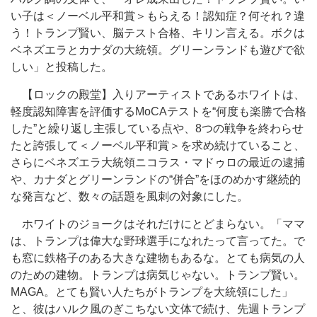
い子は＜ノーベル平和賞＞もらえる！認知症？何それ？違
う！トランプ賢い、脳テスト合格、キリン言える。ボクは
ベネズエラとカナダの大統領。グリーンランドも遊びで欲
しい」と投稿した。
【ロックの殿堂】入りアーティストであるホワイトは、
軽度認知障害を評価するMoCAテストを“何度も楽勝で合格
した”と繰り返し主張している点や、8つの戦争を終わらせ
たと誇張して＜ノーベル平和賞＞を求め続けていること、
さらにベネズエラ大統領ニコラス・マドゥロの最近の逮捕
や、カナダとグリーンランドの“併合”をほのめかす継続的
な発言など、数々の話題を風刺の対象にした。
ホワイトのジョークはそれだけにとどまらない。「ママ
は、トランプは偉大な野球選手になれたって言ってた。で
も窓に鉄格子のある大きな建物もあるな。とても病気の人
のための建物。トランプは病気じゃない。トランプ賢い。
MAGA。とても賢い人たちがトランプを大統領にした」
と、彼はハルク風のぎこちない文体で続け、先週トランプ