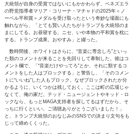
大統領が自身の受賞ではないにもかかわらず、ベネズエラ
の野党指導者マリア・コリーナ・マチャドの2025年＜ノ
ーベル平和賞＞メダルを受け取ったという奇妙な場面にも
触れながら、「とても賢い人たちがトランプを大統領のま
まにしてる。お昼寝する。ニセ、いや本物の平和賞を枕に
する。トランプ成果。おやすみ」と綴った。
数時間後、ホワイトはさらに、“音楽に専念しろ”といっ
た類のコメントが来ることを先回りして牽制した。彼はコ
メント欄で、「“音楽だけやってろ”とか、それに類するコ
メントをした人はブロックする」と警告し、「そのコメン
トに“いいね”した人もブロック。なぜブロックされたか分
かるように、いくつかは残しておく。ここは町の広場じゃ
なくて、俺の家だ。テッド・ニュージェントやキッド・ロ
ックなら、もっとMAGA支持者を探してるはずだから、そ
っちに行くといい。ご清聴ありがとうございました！」
と、トランプ大統領のおなじみのSNSでの決まり文句をも
じって締めくくった。