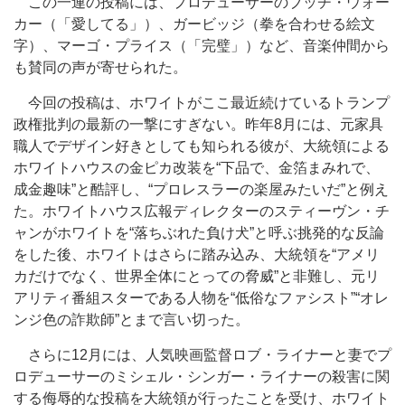
この一連の投稿には、プロデューサーのブッチ・ウォー
カー（「愛してる」）、ガービッジ（拳を合わせる絵文
字）、マーゴ・プライス（「完璧」）など、音楽仲間から
も賛同の声が寄せられた。
今回の投稿は、ホワイトがここ最近続けているトランプ
政権批判の最新の一撃にすぎない。昨年8月には、元家具
職人でデザイン好きとしても知られる彼が、大統領による
ホワイトハウスの金ピカ改装を“下品で、金箔まみれで、
成金趣味”と酷評し、“プロレスラーの楽屋みたいだ”と例え
た。ホワイトハウス広報ディレクターのスティーヴン・チ
ャンがホワイトを“落ちぶれた負け犬”と呼ぶ挑発的な反論
をした後、ホワイトはさらに踏み込み、大統領を“アメリ
カだけでなく、世界全体にとっての脅威”と非難し、元リ
アリティ番組スターである人物を“低俗なファシスト”“オレ
ンジ色の詐欺師”とまで言い切った。
さらに12月には、人気映画監督ロブ・ライナーと妻でプ
ロデューサーのミシェル・シンガー・ライナーの殺害に関
する侮辱的な投稿を大統領が行ったことを受け、ホワイト