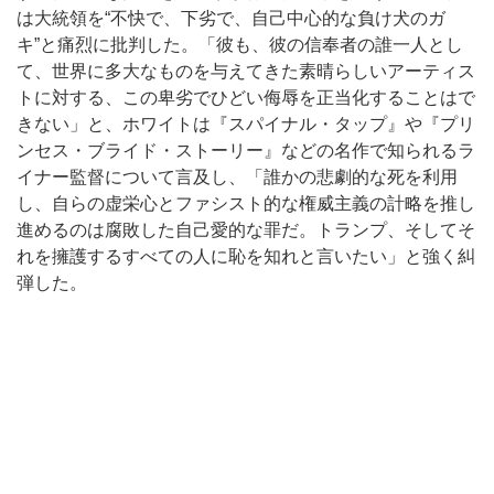
は大統領を“不快で、下劣で、自己中心的な負け犬のガ
キ”と痛烈に批判した。「彼も、彼の信奉者の誰一人とし
て、世界に多大なものを与えてきた素晴らしいアーティス
トに対する、この卑劣でひどい侮辱を正当化することはで
きない」と、ホワイトは『スパイナル・タップ』や『プリ
ンセス・ブライド・ストーリー』などの名作で知られるラ
イナー監督について言及し、「誰かの悲劇的な死を利用
し、自らの虚栄心とファシスト的な権威主義の計略を推し
進めるのは腐敗した自己愛的な罪だ。トランプ、そしてそ
れを擁護するすべての人に恥を知れと言いたい」と強く糾
弾した。