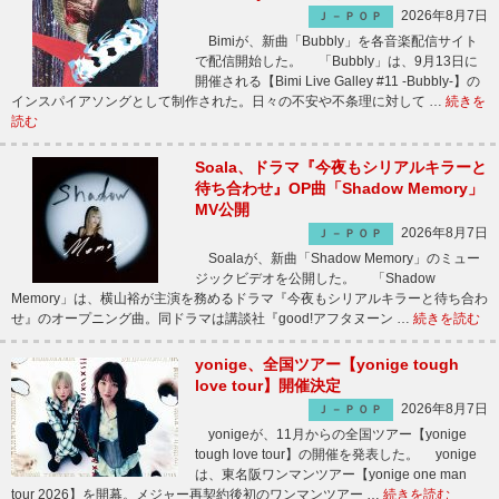
2026年8月7日
Ｊ－ＰＯＰ
Bimiが、新曲「Bubbly」を各音楽配信サイト
で配信開始した。 「Bubbly」は、9月13日に
開催される【Bimi Live Galley #11 -Bubbly-】の
インスパイアソングとして制作された。日々の不安や不条理に対して …
続きを
読む
Soala、ドラマ『今夜もシリアルキラーと
待ち合わせ』OP曲「Shadow Memory」
MV公開
2026年8月7日
Ｊ－ＰＯＰ
Soalaが、新曲「Shadow Memory」のミュー
ジックビデオを公開した。 「Shadow
Memory」は、横山裕が主演を務めるドラマ『今夜もシリアルキラーと待ち合わ
せ』のオープニング曲。同ドラマは講談社『good!アフタヌーン …
続きを読む
yonige、全国ツアー【yonige tough
love tour】開催決定
2026年8月7日
Ｊ－ＰＯＰ
yonigeが、11月からの全国ツアー【yonige
tough love tour】の開催を発表した。 yonige
は、東名阪ワンマンツアー【yonige one man
tour 2026】を開幕。メジャー再契約後初のワンマンツアー …
続きを読む