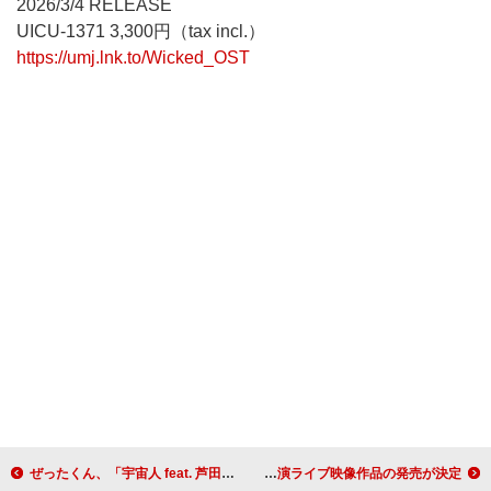
2026/3/4 RELEASE
UICU-1371 3,300円（tax incl.）
https://umj.lnk.to/Wicked_OST
ぜったくん、「宇宙人 feat. 芦田菜名子 from 7co」MV公開＆『ゼタラジ』をStationheadで配信
羊文学、初の日本武道館公演ライブ映像作品の発売が決定