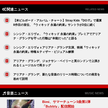
関連ニュース
RELATED NEWS
【米ビルボード・アルバム・チャート】Stray Kids『DO IT』で通算
8作目の首位、『ウィキッド 永遠の約束』サントラが2位に続く
シンシア・エリヴォ、『ウィキッド 永遠の約束』プレミアでアリア
ナ・グランデを守った行動は“本能だった”と語る
シンシア・エリヴォｘアリアナ・グランデ主演、映画『ウィキッド
永遠の約束』特報＆ティザー・ビジュアル解禁
アリアナ・グランデ、ジョナサン・ベイリーと英ロンドンで上演さ
れるミュージカルで再タッグ
アリアナ・グランデ、新たな音楽のリリース時期についての発言を
改めて説明
音楽ニュース
MUSIC NEWS
Bimi、サマーチューン3曲第1弾
「Bubbly」配信開始