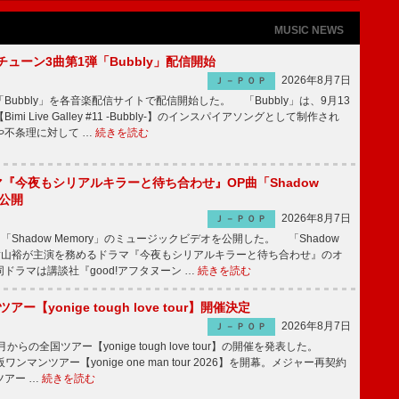
MUSIC NEWS
ーチューン3曲第1弾「Bubbly」配信開始
2026年8月7日
Ｊ－ＰＯＰ
Bubbly」を各音楽配信サイトで配信開始した。 「Bubbly」は、9月13
mi Live Galley #11 -Bubbly-】のインスパイアソングとして制作され
や不条理に対して …
続きを読む
ラマ『今夜もシリアルキラーと待ち合わせ』OP曲「Shadow
V公開
2026年8月7日
Ｊ－ＰＯＰ
「Shadow Memory」のミュージックビデオを公開した。 「Shadow
、横山裕が主演を務めるドラマ『今夜もシリアルキラーと待ち合わせ』のオ
ドラマは講談社『good!アフタヌーン …
続きを読む
ツアー【yonige tough love tour】開催決定
2026年8月7日
Ｊ－ＰＯＰ
月からの全国ツアー【yonige tough love tour】の開催を発表した。
阪ワンマンツアー【yonige one man tour 2026】を開幕。メジャー再契約
ツアー …
続きを読む