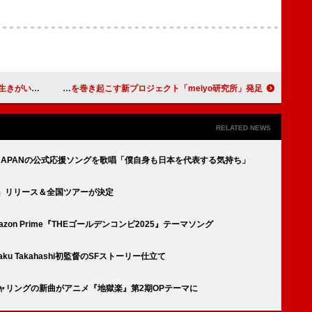
2月リリース
meiyo、アーティストとの化学変化を巻き起こす新プロジェクト「meiyo研究所」発足
RELATED NEWS
 JAPANの公式応援ソングを歌唱「僕自身も日本を代表する気持ち」
T』リリース＆全国ツアーが決定
Amazon Prime『THEゴールデンコンビ2025』テーマソング
☆Taku Takahashi初監督のSFストーリー仕立て
チャリングの新曲がアニメ『地獄楽』第2期OPテーマに