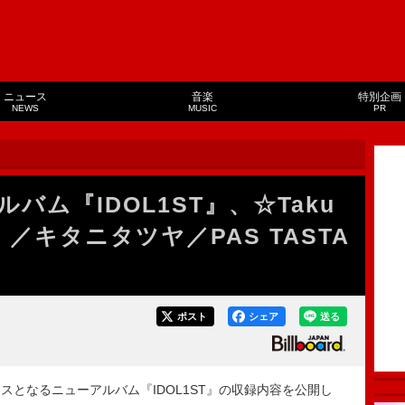
ニュース
音楽
特別企画
NEWS
MUSIC
PR
バム『IDOL1ST』、☆Taku
flo）／キタニタツヤ／PAS TASTA
ポスト
シェア
送る
ースとなるニューアルバム『IDOL1ST』の収録内容を公開し