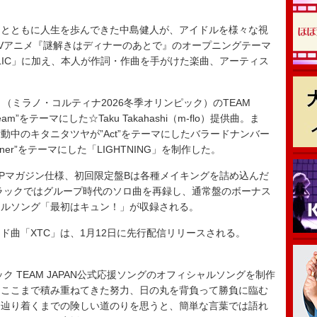
とともに人生を歩んできた中島健人が、アイドルを様々な視
Vアニメ『謎解きはディナーのあとで』のオープニングテーマ
DOLIC」に加え、本人が作詞・作曲を手がけた楽曲、アーティス
ミラノ・コルティナ2026冬季オリンピック）のTEAM
m”をテーマにした☆Taku Takahashi（m-flo）提供曲。ま
動中のキタニタツヤが”Act”をテーマにしたバラードナンバー
ertainer”をテーマにした「LIGHTNING」を制作した。
Pマガジン仕様、初回限定盤Bは各種メイキングを詰め込んだ
ラックではグループ時代のソロ曲を再録し、通常盤のボーナス
ドルソング「最初はキュン！」が収録される。
曲「XTC」は、1月12日に先行配信リリースされる。
ク TEAM JAPAN公式応援ソングのオフィシャルソングを制作
。ここまで積み重ねてきた努力、日の丸を背負って勝負に臨む
て辿り着くまでの険しい道のりを思うと、簡単な言葉では語れ