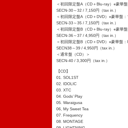
＜初回限定盤A（CD＋Blu-ray）※豪
SECN-30～32 / 7,150円（tax in.）
＜初回限定盤A（CD＋DVD）※豪華盤
SECN-33～35 / 7,150円（tax in.）
＜初回限定盤B（CD＋Blu-ray）※豪
SECN-36～37 / 4,950円（tax in.）
＜初回限定盤B（CD＋DVD）※豪華盤
SECN38～39 / 4,950円（tax in.）
＜通常盤（CD）＞
SECN-40 / 3,300円（tax in.）
【CD】
01. SOL1ST
02. IDOLIC
03. XTC
04. Gods’ Play
05. Waraigusa
06, My Sweet Tea
07. Frequency
08. MONTAGE
09. LIGHTNING