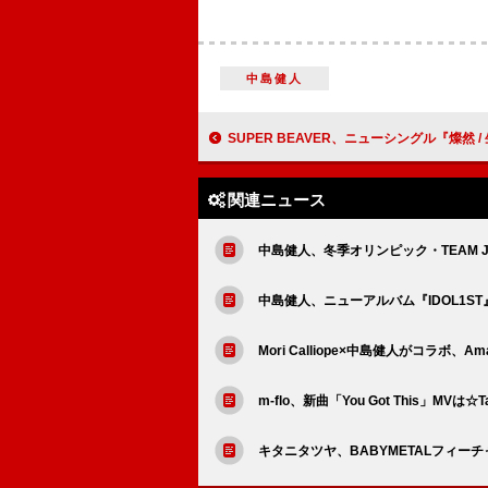
中島健人
SUPER BEAVER、ニューシングル『燦然 / 生きがい』
関連ニュース
中島健人、冬季オリンピック・TEAM
中島健人、ニューアルバム『IDOL1S
Mori Calliope×中島健人がコラボ、
m-flo、新曲「You Got This」MVは
キタニタツヤ、BABYMETALフィー