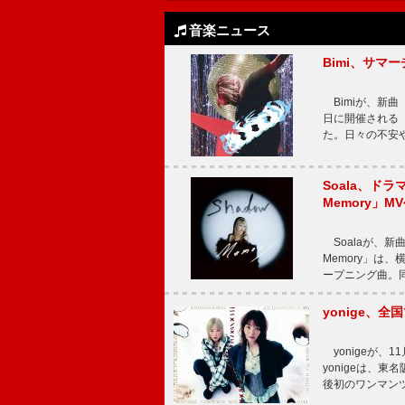
音楽ニュース
Bimi、サマ
Bimiが、新曲「
日に開催される【Bi
た。日々の不安
Soala、ド
Memory」M
Soalaが、新曲
Memory」は
ープニング曲。同
yonige、全国
yonigeが、11
yonigeは、東名
後初のワンマン