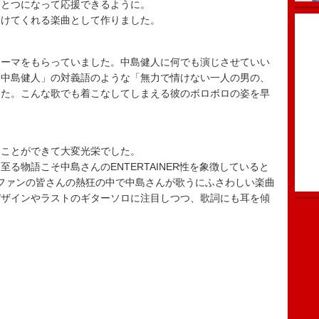
ひとつになって応援できるように。
届けてくれる楽曲として作りました。
テーマをもらっていました。中島健人に何でも演じさせていい
「中島健人」の対義語のような「無力で情けない一人の男の、
した。こんな歌でも着こなしてしまえる彼のボロボロの姿を早
ることができて大変光栄でした。
る物語こそ中島さんのENTERTAINER性を象徴していると
す。ファンの皆さんの熱狂の中で中島さんが歌うにふさわしい楽曲
デザインやラストのギターソロに注目しつつ、歌詞にも耳を傾