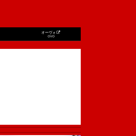
オーヴォ
OVO