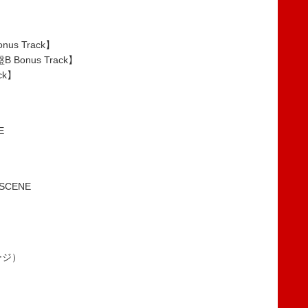
nus Track】
B Bonus Track】
ck】
E
 SCENE
ージ）