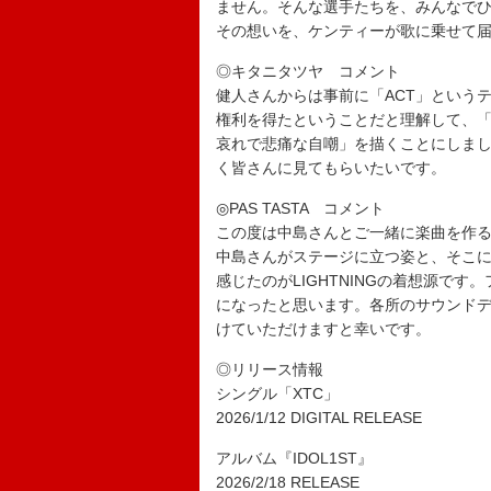
ません。そんな選手たちを、みんなで
その想いを、ケンティーが歌に乗せて
◎キタニタツヤ コメント
健人さんからは事前に「ACT」という
権利を得たということだと理解して、
哀れで悲痛な自嘲」を描くことにしま
く皆さんに見てもらいたいです。
◎PAS TASTA コメント
この度は中島さんとご一緒に楽曲を作
中島さんがステージに立つ姿と、そこに至
感じたのがLIGHTNINGの着想源で
になったと思います。各所のサウンド
けていただけますと幸いです。
◎リリース情報
シングル「XTC」
2026/1/12 DIGITAL RELEASE
アルバム『IDOL1ST』
2026/2/18 RELEASE