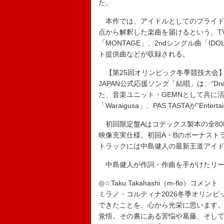
た。
本作では、アイドルとしてのプライド
点から解釈した楽曲を届けるという。T
「MONTAGE」、2ndシングル曲「I
ト提供曲などが収録される。
【第25回オリンピック冬季競技大会】（
JAPAN公式応援ソング「結唱」は、“Drea
た、音楽ユニット・GEMNとして共に活
「Waraigusa」、PAS TASTAが”Ent
初回限定盤Aはコデックス製本の全80
映像充実仕様。初回A・Bのボーナスト
トラックには中島健人の最新王道アイ
中島健人が作詞・作曲を手がけたリード
◎☆Taku Takahashi（m-flo）コメント
ミラノ・コルティナ2026冬季オリンピッ
できたことを、心から光栄に思います
覚悟。その裏にある苦悩や葛藤、そし