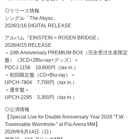
◎リリース情報
シングル「The Abyss」
2026/1/16 DIGITAL RELEASE
アルバム『EINSTEIN = ROSEN BRIDGE』
2026/4/15 RELEASE
＜10th Anniversary PREMIUM BOX（完全受注生産限定
盤）（3CD+2Blu-ray+グッズ）＞
PDCJ-1156 19,800円（tax in.）
＜初回限定盤（CD+Blu-ray）＞
UPCH-7804 7,700円（tax in.）
＜通常盤＞
UPCH-2295 3,300円（tax in.）
◎公演情報
【Special Live for Double Anniversary Year 2026 “T.W. -
Traversable Wormhole-” at Pia Arena MM】
2026年6月14日（日）