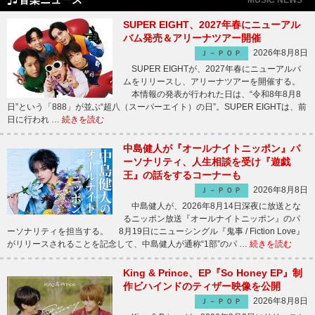
SUPER EIGHT、2027年春にニューアル
バム発売＆アリーナツアー開催
2026年8月8日
Ｊ－ＰＯＰ
SUPER EIGHTが、2027年春にニューアルバ
ムをリリースし、アリーナツアーを開催する。
本情報の発表が行われた日は、“令和8年8月8
日”という「888」が並ぶ“超八（スーパーエイト）の日”。SUPER EIGHTは、前
日に行われ …
続きを読む
中島健人が『オールナイトニッポン』パ
ーソナリティ、人生相談を受け『遊戯
王』の話をするコーナーも
2026年8月8日
Ｊ－ＰＯＰ
中島健人が、2026年8月14日深夜に放送とな
るニッポン放送『オールナイトニッポン』のパ
ーソナリティを担当する。 8月19日にニューシングル『鬼事 / Fiction Love』
がリリースされることを記念して、中島健人が通称“1部”のパ …
続きを読む
King & Prince、EP『So Honey EP』制
作ビハインドのティザー映像を公開
2026年8月8日
Ｊ－ＰＯＰ