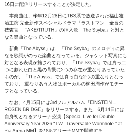
16日に配信リリースすることが決定した。
本楽曲は、昨年12月28日にTBS系で放送された福山雅
治主演 完全新作スペシャルドラマ『ラストマン－全盲の
捜査官－ FAKE/TRUTH』の挿入歌「The Ssyba」と対と
なる楽曲となっている。
新曲「The Abyss」は、「The Ssyba」のメロディに異
なる歌詞がのった楽曲となっている。ジャケット写真にも
対となる表現が施されており、「The Ssyba」では真っ二
つに割れた白と黒の背景に2つの存在が重なりあっていた
ものが、「The Abyss」では真っ白な2つの重なりとなっ
ており、 重なりあう人物はボーカルの柳田周作がモチー
フとなっている。
なお、4月15日には3rdフルアルバム『EINSTEIN =
ROSEN BRIDGE』をリリースする。また、6月14日には
自身初となるアリーナ公演【Special Live for Double
Anniversary Year 2026 “T.W. -Traversable Wormhole-” at
Pia Arena MM】をぴあアリーナMMで開催する。