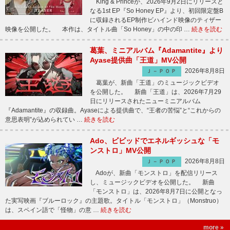
King & Princeが、2026年9月2日にリリースと
なる1st EP『So Honey EP』より、初回限定盤B
に収録されるEP制作ビハインド映像のティザー
映像を公開した。 本作は、タイトル曲「So Honey」の中の印 …
続きを読む
葛葉、ミニアルバム『Adamantite』より
Ayase提供曲「王道」MV公開
2026年8月8日
Ｊ－ＰＯＰ
葛葉が、新曲「王道」のミュージックビデオ
を公開した。 新曲「王道」は、2026年7月29
日にリリースされたニューミニアルバム
『Adamantite』の収録曲。Ayaseによる提供曲で、“王者の苦悩”と“これからの
意思表明”が込められてい …
続きを読む
Ado、ビビッドでエネルギッシュな「モ
ンストロ」MV公開
2026年8月8日
Ｊ－ＰＯＰ
Adoが、新曲「モンストロ」を配信リリース
し、ミュージックビデオを公開した。 新曲
「モンストロ」は、2026年8月7日に公開となっ
た実写映画『ブルーロック』の主題歌。タイトル「モンストロ」（Monstruo）
は、スペイン語で「怪物」の意 …
続きを読む
more »