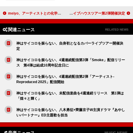
meiyo、アーティストとの化学変化を巻き起こす新プロジェクト「meiyo研究所」発足
ねぐせ。、“まだワンマンライブをしたことがない初めての街へ”をコンセプトに掲げたライブハウスツアー第2弾開催決定
関連ニュース
RELATED NEWS
神はサイコロを振らない、自身初となるカバーライブツアー開催決
定
神はサイコロを振らない、4週連続配信第3弾「Smoke」配信リリー
ス 第4弾は結成10周年記念日に
神はサイコロを振らない、4週連続配信第2弾「アーティスト-
Reproduced 2025」配信開始
神はサイコロを振らない、未配信楽曲を4週連続リリース 第1弾は
「煌々と輝く」
神はサイコロを振らない、八木勇征×齊藤京子W主演ドラマ『あやし
いパートナー』ED主題歌を担当
音楽ニュース
MUSIC NEWS