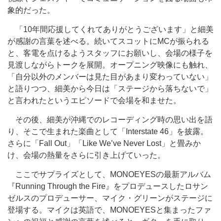
象的だった。
「10年間応援してくれてありがとうございます」と細美
が感謝の言葉を述べる。続いてスコットにMCが振られる
と、客電を点けるようスタッフにお願いし、会場の様子を
見渡しながらトークを展開。オープニング映像にも触れ、
「自分以外のメンバーは見た目があまり変わっていない」
と語りつつ、細美から今日は「ステージから落ちないで」
と言われたというエピソードで会場を和ませた。
その後、細美が沖縄でのレコーディング時の思い出を語
り、そこで生まれた楽曲として「Interstate 46」を披露。
さらに「Fall Out」「Like We’ve Never Lost」と畳みか
け、会場の熱量をさらに引き上げていった。
ここでサプライズとして、MONOEYESの最新アルバム
『Running Through the Fire』をプロデュースしたロサン
ゼルスのプロデューサー、マイク・グリーンがステージに
登場する。マイクは英語で、MONOEYESと集まったファ