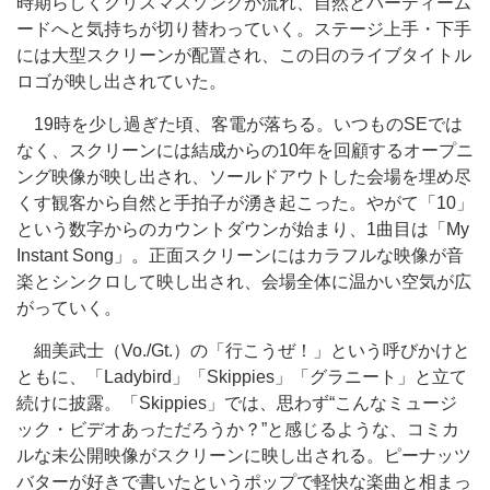
時期らしくクリスマスソングが流れ、自然とパーティーム
ードへと気持ちが切り替わっていく。ステージ上手・下手
には大型スクリーンが配置され、この日のライブタイトル
ロゴが映し出されていた。
19時を少し過ぎた頃、客電が落ちる。いつものSEでは
なく、スクリーンには結成からの10年を回顧するオープニ
ング映像が映し出され、ソールドアウトした会場を埋め尽
くす観客から自然と手拍子が湧き起こった。やがて「10」
という数字からのカウントダウンが始まり、1曲目は「My
Instant Song」。正面スクリーンにはカラフルな映像が音
楽とシンクロして映し出され、会場全体に温かい空気が広
がっていく。
細美武士（Vo./Gt.）の「行こうぜ！」という呼びかけと
ともに、「Ladybird」「Skippies」「グラニート」と立て
続けに披露。「Skippies」では、思わず“こんなミュージ
ック・ビデオあっただろうか？”と感じるような、コミカ
ルな未公開映像がスクリーンに映し出される。ピーナッツ
バターが好きで書いたというポップで軽快な楽曲と相まっ