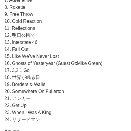
7. Adrenaline
8. Roxette
9. Free Throw
10. Cold Reaction
11. Reflections
12. 明日公園で
13. Interstate 46
14. Fall Out
15. Like We’ve Never Lost
16. Ghosts of Yesteryear (Guest Gt:Mike Green)
17. 3,2,1 Go
18. 世界が眠る日
19. Borders & Walls
20. Somewhere On Fullerton
21. アンカー
22. Get Up
23. When I Was A King
24. リザードマン
Encore