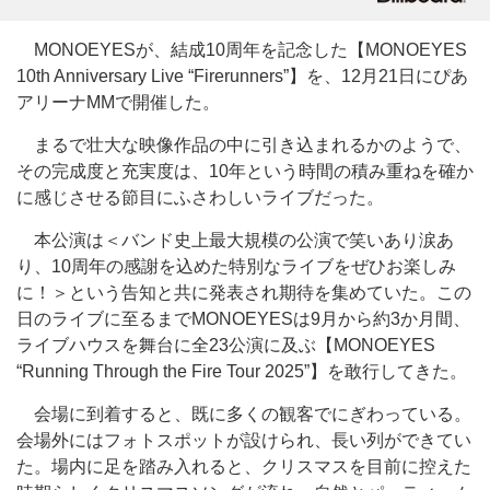
MONOEYESが、結成10周年を記念した【MONOEYES
10th Anniversary Live “Firerunners”】を、12月21日にぴあ
アリーナMMで開催した。
まるで壮大な映像作品の中に引き込まれるかのようで、
その完成度と充実度は、10年という時間の積み重ねを確か
に感じさせる節目にふさわしいライブだった。
本公演は＜バンド史上最大規模の公演で笑いあり涙あ
り、10周年の感謝を込めた特別なライブをぜひお楽しみ
に！＞という告知と共に発表され期待を集めていた。この
日のライブに至るまでMONOEYESは9月から約3か月間、
ライブハウスを舞台に全23公演に及ぶ【MONOEYES
“Running Through the Fire Tour 2025”】を敢行してきた。
会場に到着すると、既に多くの観客でにぎわっている。
会場外にはフォトスポットが設けられ、長い列ができてい
た。場内に足を踏み入れると、クリスマスを目前に控えた