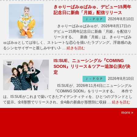
きゃりーぱみゅぱみゅ、デビュー15周年
記念日に新曲「月姫」配信リリース
2026年8月10日
Ｊ－ＰＯＰ
きゃりーぱみゅぱみゅが、2026年8月17日の
デビュー15周年記念日に新曲「月姫」を配信リ
リースする。 新曲「月姫」は、きゃりーぱみ
ゅぱみゅとしては珍しく、ストレートな恋心を描いたラブソング。浮遊感のあ
るシンセサイザーと親しみやすいJ- …
続きを読む
IS:SUE、ニューシングル『COMING
SOON』リリース＆ツアー追加公演が決
定
2026年8月10日
Ｊ－ＰＯＰ
IS:SUEが、2026年11月4日にニューシングル
『COMING SOON』をリリースする。 本作で
は、IS:SUEがこれまで築いてきたアイデンティティを、ひとつのブランドとし
て提示。全8形態でリリースされ、全4曲の新曲が形態別に収録 …
続きを読む
more »