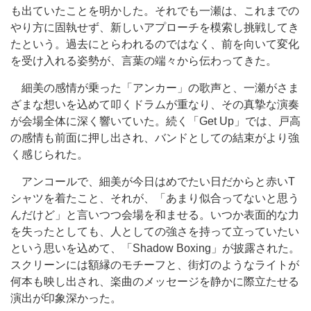
も出ていたことを明かした。それでも一瀬は、これまでの
やり方に固執せず、新しいアプローチを模索し挑戦してき
たという。過去にとらわれるのではなく、前を向いて変化
を受け入れる姿勢が、言葉の端々から伝わってきた。
細美の感情が乗った「アンカー」の歌声と、一瀬がさま
ざまな想いを込めて叩くドラムが重なり、その真摯な演奏
が会場全体に深く響いていた。続く「Get Up」では、戸高
の感情も前面に押し出され、バンドとしての結束がより強
く感じられた。
アンコールで、細美が今日はめでたい日だからと赤いT
シャツを着たこと、それが、「あまり似合ってないと思う
んだけど」と言いつつ会場を和ませる。いつか表面的な力
を失ったとしても、人としての強さを持って立っていたい
という思いを込めて、「Shadow Boxing」が披露された。
スクリーンには額縁のモチーフと、街灯のようなライトが
何本も映し出され、楽曲のメッセージを静かに際立たせる
演出が印象深かった。