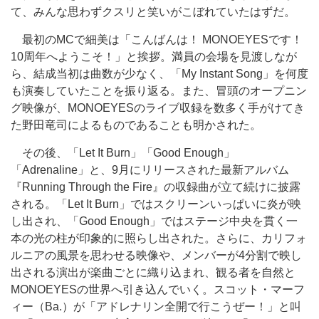
て、みんな思わずクスリと笑いがこぼれていたはずだ。
最初のMCで細美は「こんばんは！ MONOEYESです！
10周年へようこそ！」と挨拶。満員の会場を見渡しなが
ら、結成当初は曲数が少なく、「My Instant Song」を何度
も演奏していたことを振り返る。また、冒頭のオープニン
グ映像が、MONOEYESのライブ収録を数多く手がけてき
た野田竜司によるものであることも明かされた。
その後、「Let It Burn」「Good Enough」
「Adrenaline」と、9月にリリースされた最新アルバム
『Running Through the Fire』の収録曲が立て続けに披露
される。「Let It Burn」ではスクリーンいっぱいに炎が映
し出され、「Good Enough」ではステージ中央を貫く一
本の光の柱が印象的に照らし出された。さらに、カリフォ
ルニアの風景を思わせる映像や、メンバーが4分割で映し
出される演出が楽曲ごとに織り込まれ、観る者を自然と
MONOEYESの世界へ引き込んでいく。スコット・マーフ
ィー（Ba.）が「アドレナリン全開で行こうぜー！」と叫