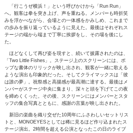
「行こうぜ横浜！」という呼びかけから「Run Run」
へ。観客は拳を突き上げ、声を重ねる。メンバーも時折笑
みを浮かべながら、会場との一体感をかみしめ、これまで
の歩みを振り返っているように見えた。最後はそれぞれス
テージの端から端まで丁寧に挨拶をし、その場を後にし
た。
ほどなくして再び姿を現すと、続いて披露されたのは、
「Two Little Fishes」。ステージ上のスクリーンには、ポ
ップな書体のリリックが映し出され、観客が一緒に歌える
ような演出も印象的だった。そしてクライマックスは「彼
は誰の夢」。祝祭感と高揚感が最高潮に達する。最後はメ
ンバーがステージ中央に集まり、深々と頭を下げてこの夜
を締めくくった。その後、スクリーンにはメンバーとスタ
ッフの集合写真とともに、感謝の言葉が映し出された。
新旧の楽曲を織り交ぜた10周年にふさわしいセットリス
トと、MONOEYESとしては稀に見るほど作り込まれたス
テージ演出。2時間を超える公演となったこの日のライブ