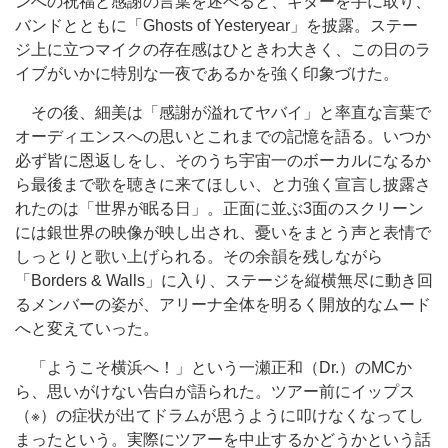
ンへの祝福と感謝の言葉を述べると、ギターを手に取り、
バンドとともに「Ghosts of Yesteryear」を披露。ステー
ジ上に立つマイクの存在感はひときわ大きく、この日のラ
イブがいかに特別な一夜であるかを強く印象づけた。
その後、細美は「感謝が溢れてヤバイ」と率直な言葉で
オーディエンスへの思いとこれまでの記憶を語る。いつか
必ず皆に恩返しをし、そのうち宇宙一のボーカルになるか
ら最後まで歌を聴きに来てほしい、と力強く宣言し披露さ
れたのは「世界が眠る日」。正面に並ぶ3面のスクリーン
には銀世界の映像が映し出され、憂いをまとう声と表情で
しっとりと歌い上げられる。その余韻を残しながら
「Borders & Walls」に入り、ステージを縦横無尽に動き回
るメンバーの姿が、アリーナ全体を明るく開放的なムード
へと変えていった。
「ようこそ横浜へ！」という一瀬正和（Dr.）のMCか
ら、思いがけない告白が語られた。ツアー前にイップス
（※）の症状が出てドラムが思うように叩けなくなってし
まったという。実際にツアーを中止するかどうかという話