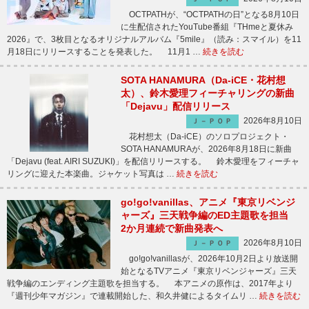
OCTPATHが、“OCTPATHの日”となる8月10日
に生配信されたYouTube番組『THmeと夏休み
2026』で、3枚目となるオリジナルアルバム『5mile』（読み：スマイル）を11
月18日にリリースすることを発表した。 11月1 …
続きを読む
SOTA HANAMURA（Da-iCE・花村想
太）、鈴木愛理フィーチャリングの新曲
「Dejavu」配信リリース
2026年8月10日
Ｊ－ＰＯＰ
花村想太（Da-iCE）のソロプロジェクト・
SOTA HANAMURAが、2026年8月18日に新曲
「Dejavu (feat. AIRI SUZUKI)」を配信リリースする。 鈴木愛理をフィーチャ
リングに迎えた本楽曲。ジャケット写真は …
続きを読む
go!go!vanillas、アニメ『東京リベンジ
ャーズ』三天戦争編のED主題歌を担当
2か月連続で新曲発表へ
2026年8月10日
Ｊ－ＰＯＰ
go!go!vanillasが、2026年10月2日より放送開
始となるTVアニメ『東京リベンジャーズ』三天
戦争編のエンディング主題歌を担当する。 本アニメの原作は、2017年より
『週刊少年マガジン』で連載開始した、和久井健によるタイムリ …
続きを読む