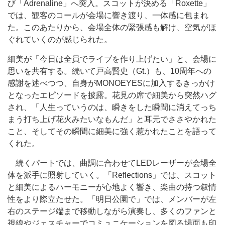
び「Adrenaline」へ突入。スコットが決める「Roxette」
では、観客のコールが会場に響き渡り、一体感に包まれ
た。このあたりから、会場全体の緊張感も解け、空気がほ
ぐれていくのが感じられた。
細美が「今日は全員でライブを作り上げたい」と、会場に
思いを共有する。続いて戸高賢史（Gt.）も、10周年への
感謝を述べつつ、自身がMONOEYESに加入するきっかけ
となったエピソードを披露。花見の席で細美から突然ハグ
され、「人生っていうのは、瞬きをした瞬間に消えてっち
まう打ち上げ花火みたいなもんだ」と耳元でささやかれた
こと、そしてその瞬間に細美に強く惹かれたことを語って
くれた。
続くパートでは、曲調に合わせてLEDレーザーが会場全
体を派手に照射していく。「Reflections」では、スコット
と細美によるハーモニーが心地よく響き、楽曲の持つ叙情
性をより際立たせた。「明日公園で」では、メンバーが左
右のステージ端まで移動しながら演奏し、多くのファンと
視線やジェスチャーでコミュニケーションを図る場面も印