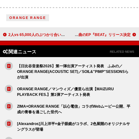
ORANGE RANGE
2人vs 65,000人のぶつかり合い トゥエンティ・ワン・パイロッツの“想像を絶する”エネルギーを劇場で体感せよ
BALLISTIK BOYZ、全国ツアー＆全て新曲のEP『BEAT』リリース決定
関連ニュース
RELATED NEWS
【日比谷音楽祭2026】第一弾出演アーティスト発表 ふみの／
ORANGE RANGE(ACOUSTIC SET)／SOIL&"PIMP"SESSIONSら
が出演
ORANGE RANGE／マンウィズ／優里ら出演【MAIZURU
PLAYBACK FES.】第1弾アーティスト発表
ZIMA×ORANGE RANGE「以心電信」コラボWebムービー公開、平
成の青春を過ごした世代へ
[Alexandros]川上洋平×金子眼鏡がコラボ、2色展開のオリジナルサ
ングラスが登場