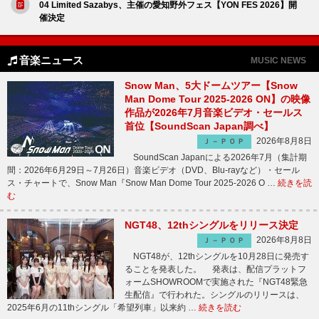
04 Limited Sazabys、主催の愛知野外フェス【YON FES 2026】開
催決定
音楽ニュース
MUSIC NEWS
Snow Man、5大ドームツアー【Snow
Man Dome Tour 2025-2026 ON】の映像
作品が2026年7月音楽ビデオ・セールス
首位【SoundScan Japan調べ】
2026年8月8日
Ｊ－ＰＯＰ
SoundScan Japanによる2026年7月（集計期
間：2026年6月29日～7月26日）音楽ビデオ（DVD、Blu-rayなど）・セール
ス・チャートで、Snow Man『Snow Man Dome Tour 2025-2026 O …
続きを読
む
NGT48、12thシングルをリリース決定
2026年8月8日
Ｊ－ＰＯＰ
NGT48が、12thシングルを10月28日に発売す
ることを発表した。 発表は、配信プラットフ
ォームSHOWROOMで実施された『NGT48緊急
生配信』で行われた。シングルのリリースは、
2025年6月の11thシングル「希望列車」以来約 …
続きを読む