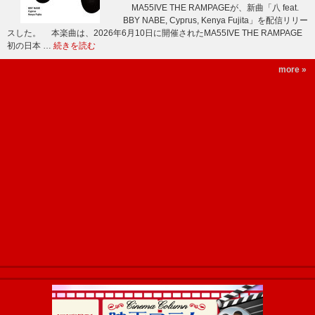
MA55IVE THE RAMPAGEが、新曲「八 feat.
BBY NABE, Cyprus, Kenya Fujita」を配信リリー
スした。 本楽曲は、2026年6月10日に開催されたMA55IVE THE RAMPAGE
初の日本 …
続きを読む
more »