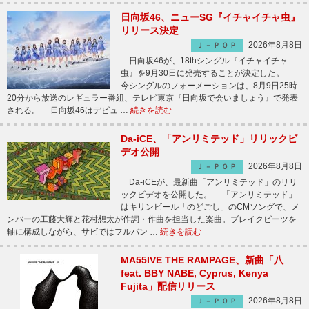
日向坂46、ニューSG『イチャイチャ虫』
リリース決定
2026年8月8日
Ｊ－ＰＯＰ
日向坂46が、18thシングル『イチャイチャ
虫』を9月30日に発売することが決定した。
今シングルのフォーメーションは、8月9日25時
20分から放送のレギュラー番組、テレビ東京『日向坂で会いましょう』で発表
される。 日向坂46はデビュ …
続きを読む
Da-iCE、「アンリミテッド」リリックビ
デオ公開
2026年8月8日
Ｊ－ＰＯＰ
Da-iCEが、最新曲「アンリミテッド」のリリ
ックビデオを公開した。 「アンリミテッド」
はキリンビール「のどごし」のCMソングで、メ
ンバーの工藤大輝と花村想太が作詞・作曲を担当した楽曲。ブレイクビーツを
軸に構成しながら、サビではフルバン …
続きを読む
MA55IVE THE RAMPAGE、新曲「八
feat. BBY NABE, Cyprus, Kenya
Fujita」配信リリース
2026年8月8日
Ｊ－ＰＯＰ