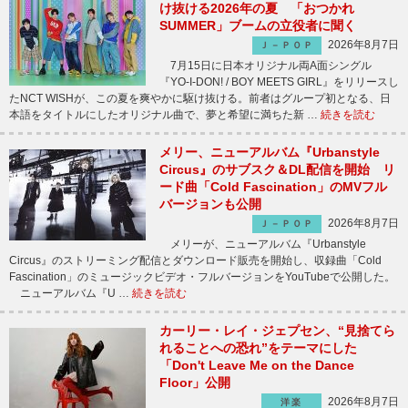
け抜ける2026年の夏 「おつかれ
SUMMER」ブームの立役者に聞く
2026年8月7日
Ｊ－ＰＯＰ
7月15日に日本オリジナル両A面シングル
『YO-I-DON! / BOY MEETS GIRL』をリリースし
たNCT WISHが、この夏を爽やかに駆け抜ける。前者はグループ初となる、日
本語をタイトルにしたオリジナル曲で、夢と希望に満ちた新 …
続きを読む
メリー、ニューアルバム『Urbanstyle
Circus』のサブスク＆DL配信を開始 リ
ード曲「Cold Fascination」のMVフル
バージョンも公開
2026年8月7日
Ｊ－ＰＯＰ
メリーが、ニューアルバム『Urbanstyle
Circus』のストリーミング配信とダウンロード販売を開始し、収録曲「Cold
Fascination」のミュージックビデオ・フルバージョンをYouTubeで公開した。
ニューアルバム『U …
続きを読む
カーリー・レイ・ジェプセン、“見捨てら
れることへの恐れ”をテーマにした
「Don't Leave Me on the Dance
Floor」公開
2026年8月7日
洋楽