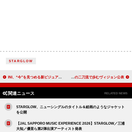
STARGLOW
INI、“今”を見つめる新ビジュアル＆ニューシングル『PULSE』ジャケット公開
松隈ケンタ×GBB（Girls be bad）「何年か経ったときにロッキン、サマソニ、武道館、東京ドーム──」猛者達と競演したフェスを経て、アイドルとバンドの二刀流で歩むヴィジョン公表
関連ニュース
RELATED NEWS
STARGLOW、ニューシングルのタイトル＆絵画のようなジャケット
を公開
【JAL SAPPORO MUSIC EXPERIENCE 2026】STARGLOW／三浦
大知／優里ら第2弾出演アーティスト発表