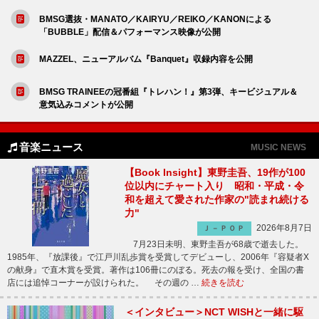
BMSG選抜・MANATO／KAIRYU／REIKO／KANONによる
「BUBBLE」配信＆パフォーマンス映像が公開
MAZZEL、ニューアルバム『Banquet』収録内容を公開
BMSG TRAINEEの冠番組『トレハン！』第3弾、キービジュアル＆
意気込みコメントが公開
音楽ニュース
MUSIC NEWS
【Book Insight】東野圭吾、19作が100
位以内にチャート入り 昭和・平成・令
和を超えて愛された作家の"読まれ続ける
力"
2026年8月7日
Ｊ－ＰＯＰ
7月23日未明、東野圭吾が68歳で逝去した。
1985年、『放課後』で江戸川乱歩賞を受賞してデビューし、2006年『容疑者X
の献身』で直木賞を受賞。著作は106冊にのぼる。死去の報を受け、全国の書
店には追悼コーナーが設けられた。 その週の …
続きを読む
＜インタビュー＞NCT WISHと一緒に駆