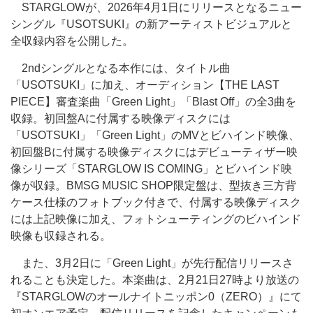
STARGLOWが、2026年4月1日にリリースとなるニュー
シングル『USOTSUKI』の新アーティストビジュアルと
全収録内容を公開した。
2ndシングルとなる本作には、タイトル曲
「USOTSUKI」に加え、オーディション【THE LAST
PIECE】審査楽曲「Green Light」「Blast Off」の全3曲を
収録。初回盤Aに付属する映像ディスクには
「USOTSUKI」「Green Light」のMVとビハインド映像、
初回盤Bに付属する映像ディスクにはデビューティザー映
像シリーズ「STARGLOW IS COMING」とビハインド映
像が収録。BMSG MUSIC SHOP限定盤は、型抜き三方背
ケース仕様のフォトブック付きで、付属する映像ディスク
には上記映像に加え、フォトシューティングのビハインド
映像も収録される。
また、3月2日に「Green Light」が先行配信リリースさ
れることも決定した。本楽曲は、2月21日27時より放送の
『STARGLOWのオールナイトニッポン0（ZERO）』にて