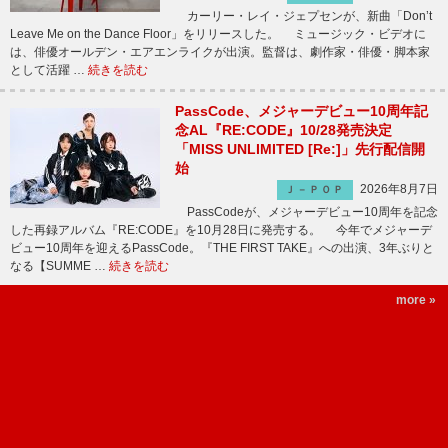
カーリー・レイ・ジェプセンが、新曲「Don’t
Leave Me on the Dance Floor」をリリースした。 ミュージック・ビデオに
は、俳優オールデン・エアエンライクが出演。監督は、劇作家・俳優・脚本家
として活躍 …
続きを読む
PassCode、メジャーデビュー10周年記
念AL『RE:CODE』10/28発売決定
「MISS UNLIMITED [Re:]」先行配信開
始
2026年8月7日
Ｊ－ＰＯＰ
PassCodeが、メジャーデビュー10周年を記念
した再録アルバム『RE:CODE』を10月28日に発売する。 今年でメジャーデ
ビュー10周年を迎えるPassCode。『THE FIRST TAKE』への出演、3年ぶりと
なる【SUMME …
続きを読む
more »