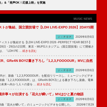
映」＆「発声OK！応援上映」を実施
MUSIC NEWS
トが集結、国立競技場で【LDH LIVE-EXPO 2026】2DAYS開
2026年8月6日
Ｊ－ＰＯＰ
トが集結する【LDH LIVE-EXPO 2026 -PERFECT YEAR BEST-】
1月28日・29日の2日間、東京・MUFGスタジアム（国立競技場）にて開催さ
、「LDH PE …
続きを読む
PPER、GRe4N BOYZ書き下ろし「1,2,3,FOOOOUR」MVに自然
2026年8月6日
Ｊ－ＰＯＰ
PPERが、新曲「1,2,3,FOOOOUR」を配信リリースし、ミュージックビデオ
「1,2,3,FOOOOUR」は、GRe4N BOYZによる書き下ろし楽曲。電車
の未来へ向かう人々の姿を …
続きを読む
園井寧々が出演する「花火が瞬いて」MVはひと夏の物語
2026年8月6日
Ｊ－ＰＯＰ
曲「花火が瞬いて」のミュージックビデオを公開した。 2026年7月29