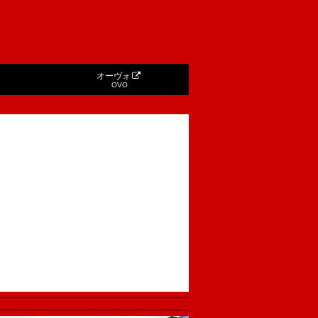
オーヴォ
OVO