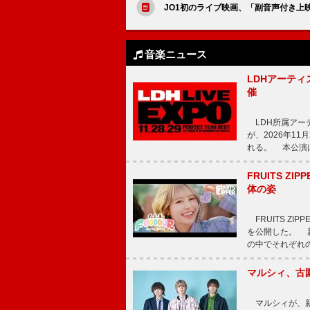
JO1初のライブ映画、「副音声付き上
音楽ニュース
LDHアーティス
催
LDH所属アーティス
が、2026年1
れる。 本公演は
FRUITS ZI
体の姿
FRUITS ZI
を公開した。 新曲
の中でそれぞれ
マルシィ、古
マルシィが、新