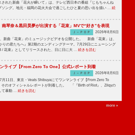
スされた新曲「花火が瞬いて」は、テレビ西日本の番組『じもちゃんね
プソング。地元・福岡の花火大会で過ごしたひと夏の思い出を描い …
続
ake、南琴奈＆黒田昊夢が出演する「花束」MVで“好き”を表現
2026年8月6日
Ｊ－ＰＯＰ
keが、新曲「花束」のミュージックビデオを公開した。 新曲「花束」は、
かりの君たちへ』第2期のエンディングテーマ。7月29日にニューシング
LB / 花束』としてリリースされた、日に日に大 …
続きを読む
マンライブ【From Zero To One】公式レポート到着
2026年8月6日
Ｊ－ＰＯＰ
7月11日、東京・Veats Shibuyaにてワンマンライブ【From Zero To
そのオフィシャルレポートが到着した。 「『Birth of Riot』、Zilqyの
して暴動 …
続きを読む
more »