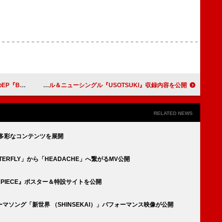
リリース決定
STARGLOW、新ビジュアル＆ニューシングル『USOTSUKI』収録内容を公開
RELATED NEWS
ど多彩なコンテンツを展開
TERFLY」から「HEADACHE」へ繋がるMV公開
TERPIECE』ポスター＆特設サイトを公開
界』テーマソング「新世界 （SHINSEKAI）」パフォーマンス映像が公開