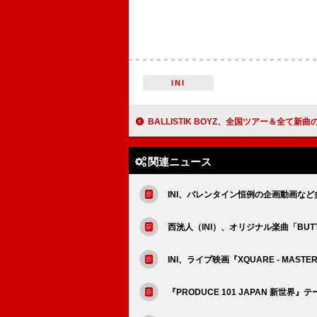
INI
BALLISTIK BOYZ、全国ツアー＆全て新曲のEP『BEAT』
関連ニュース
INI、バレンタイン恒例の企画動画な
西洸人（INI）、オリジナル楽曲「BUT
INI、ライブ映画『XQUARE - MAS
『PRODUCE 101 JAPAN 新世