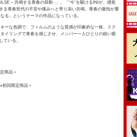
LSE – 共鳴する青春の鼓動 -」。「“今”を駆けるINIが、感覚
生きる青春世代の不安や痛みへと寄り添い共鳴。青春の脈拍が重
となる」というテーマの作品になっている。
キーな色調で、フィルムのような質感が印象的な一枚。スク
スタイリングで青春を感じさせ、メンバー一人ひとりの鋭い眼
現している。
回限定商品＞
VD）※初回限定商品＞