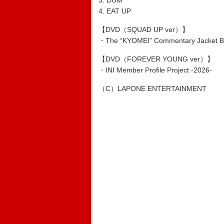
3. DUM
4. EAT UP
【DVD（SQUAD UP ver）】
・The “KYOMEI” Commentary Jacket B
【DVD（FOREVER YOUNG ver）】
・INI Member Profile Project -2026-
（C）LAPONE ENTERTAINMENT