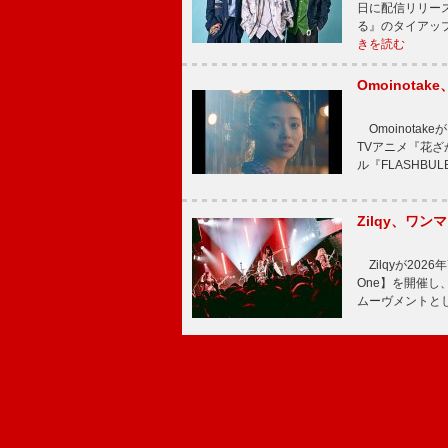
日に配信リリー
る』のタイアッ
きを読む
Omoinot
Omoinota
TVアニメ『花ざ
ル『FLASHBU
Zilqy、ワン
Zilqyが2026年
One】を開催し、
ムーヴメントと