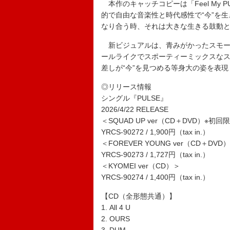
本作のキャッチコピーは「Feel My PU
的で自由な音楽性と時代感性で“今”を
なり合う時、それは大きな生きる鼓動
新ビジュアルは、青みがかったスモー
ールライクでスポーティーミックスな
差しが“今”を見つめる等身大の姿を表
◎リリース情報
シングル『PULSE』
2026/4/22 RELEASE
＜SQUAD UP ver（CD＋DVD）※初
YRCS-90272 / 1,900円（tax in.）
＜FOREVER YOUNG ver（CD＋D
YRCS-90273 / 1,727円（tax in.）
＜KYOMEI ver（CD）＞
YRCS-90274 / 1,400円（tax in.）
【CD（全形態共通）】
1. All 4 U
2. OURS