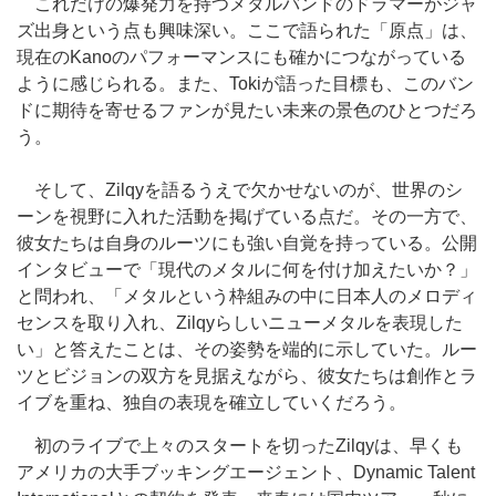
これだけの爆発力を持つメタルバンドのドラマーがジャ
ズ出身という点も興味深い。ここで語られた「原点」は、
現在のKanoのパフォーマンスにも確かにつながっている
ように感じられる。また、Tokiが語った目標も、このバン
ドに期待を寄せるファンが見たい未来の景色のひとつだろ
う。
そして、Zilqyを語るうえで欠かせないのが、世界のシ
ーンを視野に入れた活動を掲げている点だ。その一方で、
彼女たちは自身のルーツにも強い自覚を持っている。公開
インタビューで「現代のメタルに何を付け加えたいか？」
と問われ、「メタルという枠組みの中に日本人のメロディ
センスを取り入れ、Zilqyらしいニューメタルを表現した
い」と答えたことは、その姿勢を端的に示していた。ルー
ツとビジョンの双方を見据えながら、彼女たちは創作とラ
イブを重ね、独自の表現を確立していくだろう。
初のライブで上々のスタートを切ったZilqyは、早くも
アメリカの大手ブッキングエージェント、Dynamic Talent