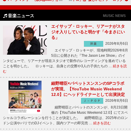
音楽ニュース
MUSIC NEWS
エイサップ・ロッキー、リアーナがスタ
ジオ入りしていると明かす「今まさにい
る」
2026年8月6日
洋楽
エイサップ・ロッキーが、現地時間2026年8月
5日に公開された『The Jason Lee Show』のイ
ンタビューで、リアーナが現在スタジオで新作のレコーディングを進めている
ことを明かした。 ロッキーは、自身との交際や3人の子供たちの …
続きを読
む
細野晴臣×パペットスンスンのSPコラボ
が実現、【YouTube Music Weekend
12.0】にヘッドライナーとして出演決定
2026年8月6日
Ｊ－ＰＯＰ
細野晴臣とパペットのスンスンが、8月23日開
催の【YouTube Music Weekend 12.0】にてスペ
シャルコラボレーションを行うことが決定した。 細野晴臣は、2025年のロン
ドン公演やパリでのDJイベント、国内ツアーの即完売 …
続きを読む