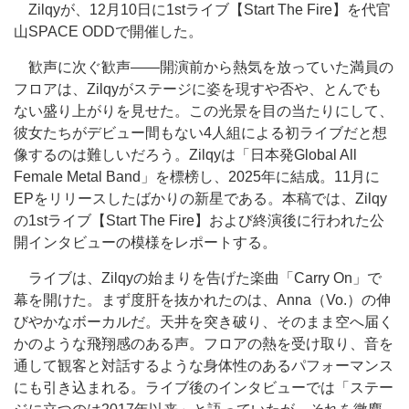
Zilqyが、12月10日に1stライブ【Start The Fire】を代官
山SPACE ODDで開催した。
歓声に次ぐ歓声――開演前から熱気を放っていた満員の
フロアは、Zilqyがステージに姿を現すや否や、とんでも
ない盛り上がりを見せた。この光景を目の当たりにして、
彼女たちがデビュー間もない4人組による初ライブだと想
像するのは難しいだろう。Zilqyは「日本発Global All
Female Metal Band」を標榜し、2025年に結成。11月に
EPをリリースしたばかりの新星である。本稿では、Zilqy
の1stライブ【Start The Fire】および終演後に行われた公
開インタビューの模様をレポートする。
ライブは、Zilqyの始まりを告げた楽曲「Carry On」で
幕を開けた。まず度肝を抜かれたのは、Anna（Vo.）の伸
びやかなボーカルだ。天井を突き破り、そのまま空へ届く
かのような飛翔感のある声。フロアの熱を受け取り、音を
通して観客と対話するような身体性のあるパフォーマンス
にも引き込まれる。ライブ後のインタビューでは「ステー