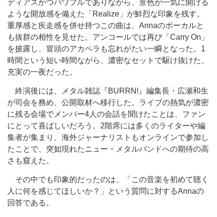
ディアスかつパワフルでありながら、景色が一気に開ける
ような開放感を備えた「Realize」が鮮烈な印象を残す。
重厚感と疾走感を併せ持つこの曲は、Annaのボーカルと
も抜群の相性を見せた。アンコールでは再び「Carry On」
を披露し、冒頭のアカペラも忘れがたい一瞬となった。1
時間という短い時間ながら、濃密なセットで駆け抜けた、
充実の一夜だった。
終演後には、メタル雑誌『BURRN!』編集長・広瀬和生
が司会を務め、公開取材へ移行した。ライブの熱気が濃密
に残る会場でメンバー4人の会話を聞けたことは、ファン
にとって喜ばしいだろう。2階席には多くのライターや編
集者が集まり、海外ジャーナリストもオンラインで参加し
たことで、突如現れたニュー・メタルバンドへの期待の高
さも窺えた。
その中でも印象的だったのは、「この音楽を初めて聴く
人に何を感じてほしいか？」という質問に対するAnnaの
回答である。