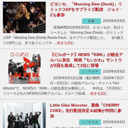
ビヨンセ、「Morning Dew (Donk)」リ
ミックスEPをサプライズ配信 ジェイ・
Zも参加
2026年8月6日
洋楽
現地時間2026年8月5日、ビヨンセが、先日リ
リースした「Morning Dew (Donk)」のリミック
スEP『Morning Dew (Donk) Remix Pack』をサプライズ配信した。 全4曲入
りのEPには、夫でありヒップホ …
続きを読む
【ビルボード】NEWS『KMK』が総合ア
ルバム首位 映画『ちいかわ』サントラ
が2冠を達成して2位に登場
2026年8月6日
Ｊ－ＰＯＰ
2026年8月5日公開（集計期間：2026年7月27
日～8月2日）の総合アルバム・チャート“Hot
Albums”で、NEWSの『KMK』が総合首位を獲得した。 本作は、7月29日に
リリースされたNEWSの16thアルバム。グループ結成 …
続きを読む
Little Glee Monster、新曲「CHERRY
COKE」先行配信決定＆結海が作詞に参
加
2026年8月6日
Ｊ－ＰＯＰ