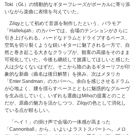
Toki（Gt.）の情動的なギターフレーズがボーカルに寄り添
いながら楽曲に表情を与えていた。
Zilqyとして初めて音源を制作したという、パラモア
「Hallelujah」のカバーでは、会場のテンションがさらに
引き上げられる。ハードなドラムとドライブするベース、
空気を切り裂くような鋭いギターに魅了される一方で、自
然と巻き起こる大きなクラップが、観客の高揚をそのまま
可視化していた。今後も継続して披露してほしいと感じた
人は少なくないはずだ。そこから陰のあるギターリフが印
象的な新曲（曲名は後日解禁）を挟み、次はメタリカ
「Enter Sandman」のカバーへ。余白を感じさせるドラム
が心地よく、腰を揺らすベースとともに魅惑的なグルーヴ
を生み出していく。いずれも選曲はMihoの提案とのこと
だが、原曲の魅力を活かしつつ、Zilqyの色として消化し
ている点が頼もしい。
「ヘイ！」の掛け声で会場の一体感が高まった
「Cannonball」から、いよいよラストスパートへ。メロ