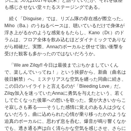
ジに立つのは2017年以来」と語っていたが、それを微塵
も感じさせない堂々たるステージングである。
続く「Disguise」では、リズム隊の存在感が際立った。
Miho（Ba.）のうねるベースは、聴いているだけで身体が
浮き上がるかのような感覚をもたらし、Kano（Dr.）のド
ラムは、フロア全体を飲み込むほどダイナミックでありな
がら精確だ。実際、Annaのボーカルと併せて強い衝撃を
受けた観客も多かったのではないだろうか。
「We are Zilqy!! 今日は最後までぶちかましていくん
で、楽しんでいってね！」という挨拶から、新曲（曲名は
後日解禁）へ。ミステリアスな空気を纏った同曲に続き、
この日のハイライトと言えるのが「Bleeding Love」だ。
Zilqy加入を迷っていたAnnaに勇気を与えたという、若く
して亡くなった後輩への想いを歌った。愛が大きいからこ
そ寂しさも募る――そうした感情に覚えのある人は少なく
ないだろう。曲に込められた心情が乗り移ったかのような
迫真のボーカルに、思わず息を呑む。爆音が鳴り響くなか
でも、透き通る声は白く清らかな空気を感じさせ、さらに