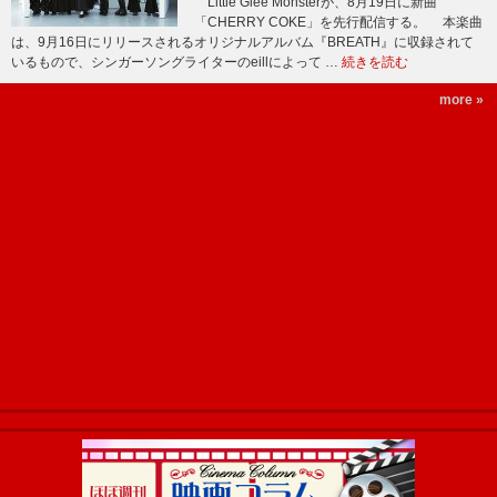
Little Glee Monsterが、8月19日に新曲
「CHERRY COKE」を先行配信する。 本楽曲
は、9月16日にリリースされるオリジナルアルバム『BREATH』に収録されて
いるもので、シンガーソングライターのeillによって …
続きを読む
more »