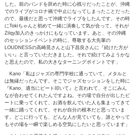
した。前のバンドを辞めた時に心残りだったことが、沖縄
でのライブがコロナ禍で中止になってしまったことだった
ので、最後だと思って沖縄でライブをしたんです。その時
にTokiちゃんと初めて一緒に演奏して気が合って。それが
Zilqy加入のきっかけにもなっています。あと、その沖縄
のセッションイベントの時に、尊敬する大先輩の
LOUDNESSの高崎晃さんと山下昌良さんに『続けた方が
いい』と言っていただきました。それで続けてみようかな
と思えたので、私の大きなターニングポイントです」
Kano「私はジャズの専門学校に通っていて、メタルと
は無縁だったんです。そこでジャズセッションをした時に
『Kano、適当にビート叩いて』と言われて、そこにみん
なが合わせてくれたんですよね。その場で自分が出したビ
ートに乗ってくれて、お酒を飲んでいた人も集まってきて
一緒に踊ってくれて。それが自分の根本だと思っていま
す。どこに行っても、どんな人が見ていても、誰とやって
もその場を一瞬で楽しめる空気にしたいと思っています」