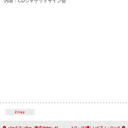
内容：CDジャケットサイン会
Zilqy
パークマンサー（軟式globe）が特別賞、globe「Love again」リミックスコンテスト受賞作品31曲が順次配信開始
大橋トリオ、ニューシングル「水中のメトロ」は“優しいピアノ・ロック”