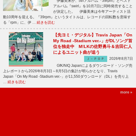
伊藤美来が、5thアルバム『39rpm』とベスト
アルバム『swirl』を10月7日に同時発売すること
が決定した。 伊藤美来は今年アーティスト活
動10周年を迎える。『39rpm』というタイトルは、レコードの回転数を意味す
る「rpm」に、伊 …
続きを読む
【先ヨミ・デジタル】Travis Japan「On
My Road -Stadium ver.-」がDLソング首
位を独走中 M!LKの佐野勇斗＆吉田仁人
によるユニット曲が追う
2026年8月7日
Ｊ－ＰＯＰ
GfK/NIQ Japanによるダウンロード・ソング売
上レポートから2026年8月3日～8月5日の集計が明らかとなり、Travis
Japan「On My Road -Stadium ver.-」が11,550ダウンロード（DL）を売り上
…
続きを読む
more »