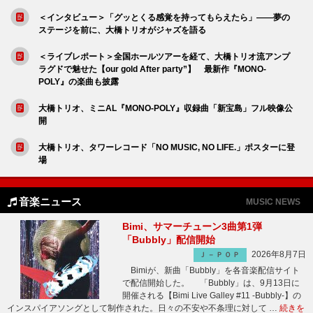
＜インタビュー＞「グッとくる感覚を持ってもらえたら」――夢の
ステージを前に、大橋トリオがジャズを語る
＜ライブレポート＞全国ホールツアーを経て、大橋トリオ流アンプ
ラグドで魅せた【our gold After party”】 最新作『MONO-
POLY』の楽曲も披露
大橋トリオ、ミニAL『MONO-POLY』収録曲「新宝島」フル映像公
開
大橋トリオ、タワーレコード「NO MUSIC, NO LIFE.」ポスターに登
場
音楽ニュース
MUSIC NEWS
Bimi、サマーチューン3曲第1弾
「Bubbly」配信開始
2026年8月7日
Ｊ－ＰＯＰ
Bimiが、新曲「Bubbly」を各音楽配信サイト
で配信開始した。 「Bubbly」は、9月13日に
開催される【Bimi Live Galley #11 -Bubbly-】の
インスパイアソングとして制作された。日々の不安や不条理に対して …
続きを