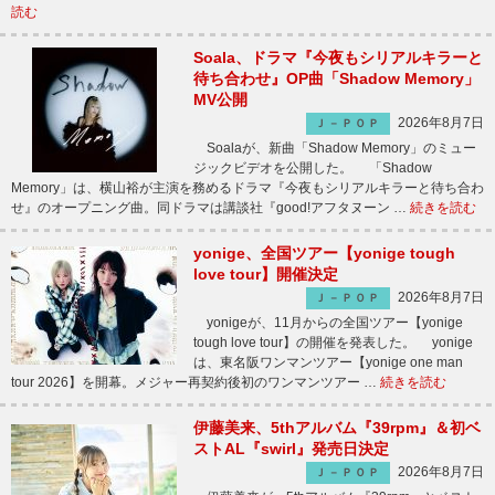
読む
Soala、ドラマ『今夜もシリアルキラーと
待ち合わせ』OP曲「Shadow Memory」
MV公開
2026年8月7日
Ｊ－ＰＯＰ
Soalaが、新曲「Shadow Memory」のミュー
ジックビデオを公開した。 「Shadow
Memory」は、横山裕が主演を務めるドラマ『今夜もシリアルキラーと待ち合わ
せ』のオープニング曲。同ドラマは講談社『good!アフタヌーン …
続きを読む
yonige、全国ツアー【yonige tough
love tour】開催決定
2026年8月7日
Ｊ－ＰＯＰ
yonigeが、11月からの全国ツアー【yonige
tough love tour】の開催を発表した。 yonige
は、東名阪ワンマンツアー【yonige one man
tour 2026】を開幕。メジャー再契約後初のワンマンツアー …
続きを読む
伊藤美来、5thアルバム『39rpm』＆初ベ
ストAL『swirl』発売日決定
2026年8月7日
Ｊ－ＰＯＰ