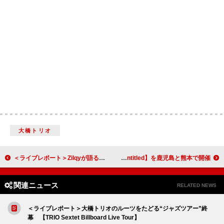
大橋トリオ
＜ライブレポート＞Zilqyが語る“原点”と“未来”とは――1stライブ【Start The Fire】
SHANK、ツーマン企画【Untitled】を鹿児島と熊本で開催
関連ニュース
RELATED NEWS
＜ライブレポート＞大橋トリオのルーツをたどる“ジャズツアー”終
幕 【TRIO Sextet Billboard Live Tour】