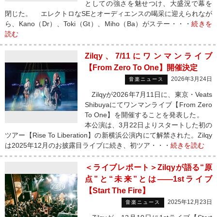
としての強さを魅せつけ、大盛況で幕を
閉じた。 エレクトロなSEとオーディエンスの喝采に迎えられなが
ら、Kano（Dr）、Toki（Gt）、Miho（Ba）がステー・・・
続きを
読む
Zilqy、7/11にワンマンライブ
【From Zero To One】開催決定
2026年3月24日
音楽ニュース
Zilqyが2026年7月11日に、東京・Veats
Shibuyaにてワンマンライブ【From Zero
To One】を開催することを発表した。
本公演は、3月22日よりスタートした初の
ツアー【Rise To Liberation】の新横浜公演内にて解禁された。Zilqy
は2025年12月のお披露目ライブに続き、初ツア・・・
続きを読む
＜ライブレポート＞Zilqyが語る“原
点”と“未来”とは――1stライブ
【Start The Fire】
2025年12月23日
音楽ニュース