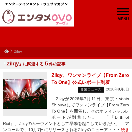
MENU
Zilqy
Zilqy
５
「
」に関連する
件の記事
Zilqy、ワンマンライブ【From Zero
To One】公式レポート到着
2026年8月6日
音楽ニュース
Zilqyが2026年7月11日、東京・Veats
Shibuyaにてワンマンライブ【From Zero
To One】を開催し、そのオフィシャルレ
ポートが到着した。 「『Birth of
Riot』、Zilqyのムーヴメントとして暴動を起こしていきたい」 ア
ンコールで、10月7日にリリースされるZilqyのニューア・・・
続き