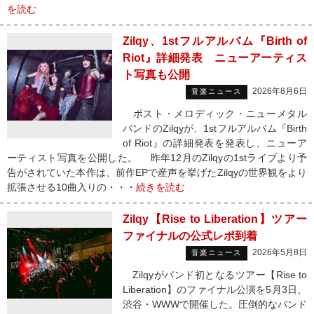
を読む
Zilqy、1stフルアルバム『Birth of
Riot』詳細発表 ニューアーティス
ト写真も公開
2026年8月6日
音楽ニュース
ポスト・メロディック・ニューメタル
バンドのZilqyが、1stフルアルバム『Birth
of Riot』の詳細発表を発表し、ニューア
ーティスト写真を公開した。 昨年12月のZilqyの1stライブより予
告がされていた本作は、前作EPで産声を挙げたZilqyの世界観をより
拡張させる10曲入りの・・・
続きを読む
Zilqy【Rise to Liberation】ツアー
ファイナルの公式レポ到着
2026年5月8日
音楽ニュース
Zilqyがバンド初となるツアー【Rise to
Liberation】のファイナル公演を5月3日、
渋谷・WWWで開催した。圧倒的なバンド