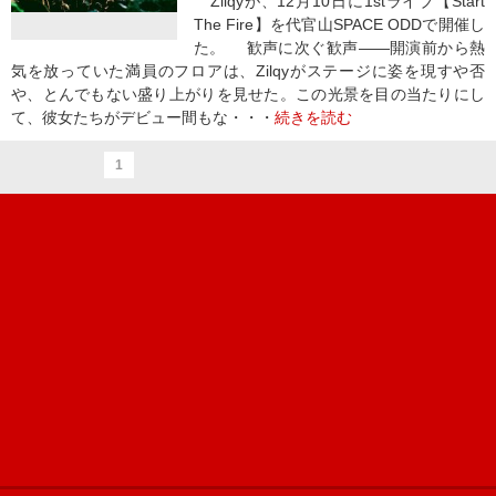
Zilqyが、12月10日に1stライブ【Start
The Fire】を代官山SPACE ODDで開催し
た。 歓声に次ぐ歓声――開演前から熱
気を放っていた満員のフロアは、Zilqyがステージに姿を現すや否
や、とんでもない盛り上がりを見せた。この光景を目の当たりにし
て、彼女たちがデビュー間もな・・・
続きを読む
1