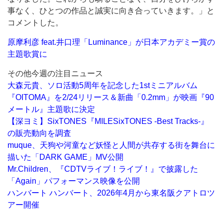
事なく、ひとつの作品と誠実に向き合っていきます。」と
コメントした。
原摩利彦 feat.井口理「Luminance」が日本アカデミー賞の
主題歌賞に
その他今週の注目ニュース
大森元貴、ソロ活動5周年を記念した1stミニアルバム
『OITOMA』を2/24リリース＆新曲「0.2mm」が映画『90
メートル』主題歌に決定
【深ヨミ】SixTONES『MILESixTONES -Best Tracks-』
の販売動向を調査
muque、天狗や河童など妖怪と人間が共存する街を舞台に
描いた「DARK GAME」MV公開
Mr.Children、『CDTVライブ！ライブ！』で披露した
「Again」パフォーマンス映像を公開
ハンバート ハンバート、2026年4月から東名阪クアトロツ
アー開催