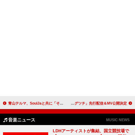
青山テルマ、SoulJaと共に「そばにいるね」リアレンジバージョンで披露 ＜THE FIRST TAKE＞
Bimi、ニューEP『【人】／INORI』よりリード曲「カグツチ」先行配信＆MV公開決定
音楽ニュース
MUSIC NEWS
LDHアーティストが集結、国立競技場で