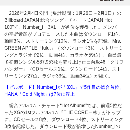
2026年2月4日公開（集計期間：1月26日～2月1日）の
Billboard JAPAN 総合ソング・チャート“JAPAN Hot
100”で、Number_i「3XL」が首位を獲得した。メンバー
の平野紫耀がプロデュースした本曲はダウンロード1位、
動画3位、ストリーミング10位、ラジオ1位を記録。Mrs.
GREEN APPLE「lulu.」（ダウンロード3位、ストリーミ
ングとラジオで2位、動画4位、カラオケ59位）、自己最
多初週シングル587,953枚を売り上げた日向坂46「クリフ
ハンガー」（CDセールス1位、ダウンロード14位、スト
リーミング27位、ラジオ33位、動画34位）が続く。
【ビルボード】Number_iが「3XL」で5作目の総合首位、
HANA「Cold Night」は7位に浮上
総合アルバム・チャート“Hot Albums”では、前週5位だ
ったXGの1stフルアルバム『THE CORE – 核』がトップ
に。CDセールス8位、ダウンロード4位、ストリーミング
3位を記録した。ダウンロード数が倍増したNumber_iの