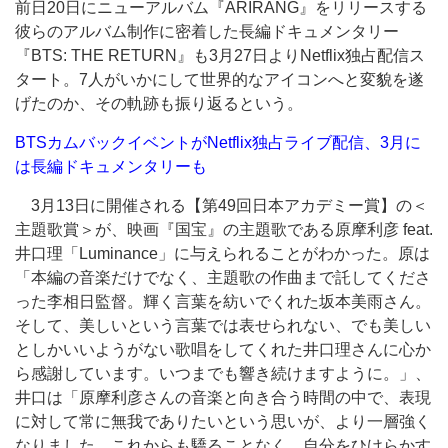
前日20日にニューアルバム『ARIRANG』をリリースする
彼らのアルバム制作に密着した長編ドキュメンタリー
『BTS: THE RETURN』も3月27日よりNetflix独占配信ス
タート。7人がいかにして世界的なアイコンへと変貌を遂
げたのか、その軌跡も振り返るという。
BTSカムバックイベントがNetflix独占ライブ配信、3月に
は長編ドキュメンタリーも
3月13日に開催される【第49回日本アカデミー賞】の＜
主題歌賞＞が、映画『国宝』の主題歌である原摩利彦 feat.
井口理「Luminance」に与えられることがわかった。原は
「本編の音楽だけでなく、主題歌の作曲まで託してくださ
った李相日監督。輝く言葉を紡いでくれた坂本美雨さん。
そして、美しいという言葉では表せられない、でも美しい
としかいいようがない歌唱をしてくれた井口理さんに心か
ら感謝しています。いつまでも響き続けますように。」、
井口は「原摩利彦さんの音楽と向き合う時間の中で、表現
に対して常に無我でありたいという思いが、より一層強く
なりました。これからも驕ることなく、自分をひけらかす