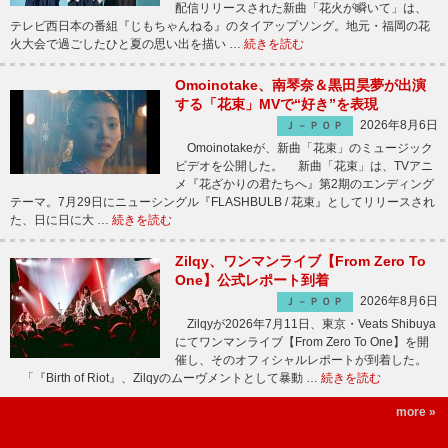
配信リリースされた新曲「花火が瞬いて」は、
テレビ西日本の番組『じもちゃんねる』のタイアップソング。地元・福岡の花
火大会で過ごしたひと夏の思い出を描い …
続きを読む
Omoinotake、南琴奈＆黒田昊夢が出演
する「花束」MVで“好き”を表現
2026年8月6日
Ｊ－ＰＯＰ
Omoinotakeが、新曲「花束」のミュージック
ビデオを公開した。 新曲「花束」は、TVアニ
メ『花ざかりの君たちへ』第2期のエンディング
テーマ。7月29日にニューシングル『FLASHBULB / 花束』としてリリースされ
た、日に日に大 …
続きを読む
Zilqy、ワンマンライブ【From Zero To
One】公式レポート到着
2026年8月6日
Ｊ－ＰＯＰ
Zilqyが2026年7月11日、東京・Veats Shibuya
にてワンマンライブ【From Zero To One】を開
催し、そのオフィシャルレポートが到着した。
「『Birth of Riot』、Zilqyのムーヴメントとして暴動 …
続きを読む
more »