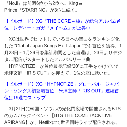
『No.II』は前週6位から2位へ。King &
Prince『STARRING』が3位に続く。
【ビルボード】XG『THE CORE – 核』が総合アルバム首
位 レディー・ガガ『メイヘム』が上昇中
XGは世界でヒットしている日本の楽曲をランキング化
した “Global Japan Songs Excl. Japan”でも首位を獲得。1
月23日～1月29日を集計期間とした当週は、23日よりデジ
タル配信がスタートしたアルバムリード曲
「HYPNOTIZE」が首位最長記録“20”に王手をかけていた
米津玄師「IRIS OUT」を抑えて、1位の座に就いた。
【ビルボード】XG「HYPNOTIZE」グローバル・ジャパ
ン・ソングス初登場首位 米津玄師「IRIS OUT」連続首
位は19週でストップ
3月21日に韓国・ソウルの光化門広場で開催されるBTS
のカムバックイベント【BTS THE COMEBACK LIVE |
ARIRANG】が、Netflixにて世界同時ライブ配信される。