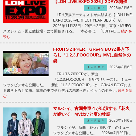
【LDH LIVE-EXPO 2026】2DAYS開催
2026年8月6日
Ｊ－ＰＯＰ
LDH所属アーティストが集結する【LDH LIVE-
EXPO 2026 -PERFECT YEAR BEST-】が、
2026年11月28日・29日の2日間、東京・MUFG
スタジアム（国立競技場）にて開催される。 本公演は、「LDH PE …
続きを
読む
FRUITS ZIPPER、GRe4N BOYZ書き下
ろし「1,2,3,FOOOOUR」MVに自然体の
姿
2026年8月6日
Ｊ－ＰＯＰ
FRUITS ZIPPERが、新曲
「1,2,3,FOOOOUR」を配信リリースし、ミュー
ジックビデオを公開した。 新曲「1,2,3,FOOOOUR」は、GRe4N BOYZによ
る書き下ろし楽曲。電車の中でそれぞれの未来へ向かう人々の姿を …
続きを読
む
マルシィ、古園井寧々が出演する「花火
が瞬いて」MVはひと夏の物語
2026年8月6日
Ｊ－ＰＯＰ
マルシィが、新曲「花火が瞬いて」のミュー
ジックビデオを公開した。 2026年7月29日に