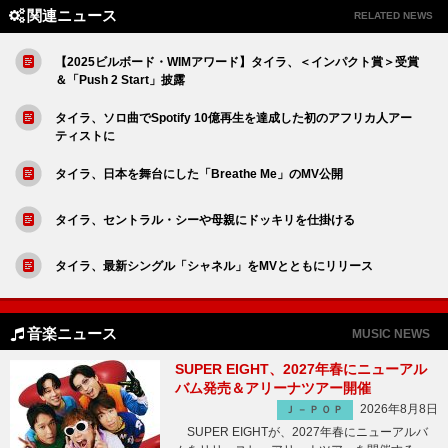
関連ニュース
RELATED NEWS
【2025ビルボード・WIMアワード】タイラ、＜インパクト賞＞受賞
＆「Push 2 Start」披露
タイラ、ソロ曲でSpotify 10億再生を達成した初のアフリカ人アー
ティストに
タイラ、日本を舞台にした「Breathe Me」のMV公開
タイラ、セントラル・シーや母親にドッキリを仕掛ける
タイラ、最新シングル「シャネル」をMVとともにリリース
音楽ニュース
MUSIC NEWS
SUPER EIGHT、2027年春にニューアル
バム発売＆アリーナツアー開催
2026年8月8日
Ｊ－ＰＯＰ
SUPER EIGHTが、2027年春にニューアルバ