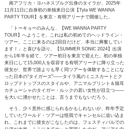
南アフリカ・ヨハネスブルグ出身のタイラが、2025年
11月11日に自身初の単独来日公演【Tyla WE WANNA
PARTY TOUR】を東京・有明アリーナで開催した。
「トーキョーのみんな、【WE WANNA PARTY
TOUR】へようこそ。これは私の初めてのヘッドライン・
ツアー。ここに来るのは2回目だけど、本当に興奮してい
ます！」と喜びを語り、【SUMMER SONIC 2024】出演
から1年半を経て、ツアー初日を東京で迎えた。初の単独
来日にして15,000人を収容する有明アリーナに降り立った
彼女が、世界で誰よりも早く同ツアーを体験することにな
った日本の“タイガーズ”――タイラ風のミニスカートとク
ロップドトップスのスタイルや、アニマルプリント＆猫耳
カチューシャのタイガー・ルックの若い女性が目立つ――
を大いに湧かせたことは、言うまでもないだろう。
そう、少々意外に感じられるかもしれないが、昨年予定
していたワールド・ツアーは怪我でキャンセルに追い込ま
れ、これまでに彼女がこなしたのは、フェスティバルでの