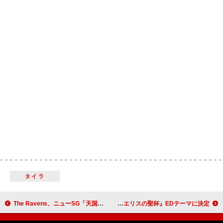
タイラ
The Ravens、ニューSG「天国レイヴンズ」配信リリース決定
田村ゆかり、新曲「カメリア」がTVアニメ『エリスの聖杯』EDテーマに決定