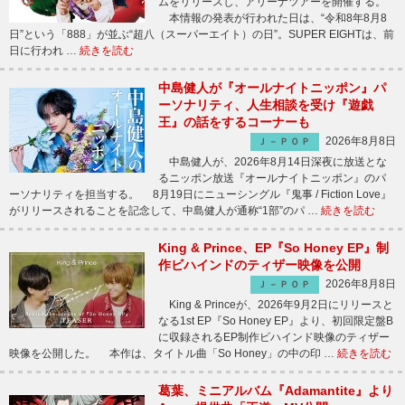
ムをリリースし、アリーナツアーを開催する。
本情報の発表が行われた日は、“令和8年8月8
日”という「888」が並ぶ“超八（スーパーエイト）の日”。SUPER EIGHTは、前
日に行われ …
続きを読む
中島健人が『オールナイトニッポン』パ
ーソナリティ、人生相談を受け『遊戯
王』の話をするコーナーも
2026年8月8日
Ｊ－ＰＯＰ
中島健人が、2026年8月14日深夜に放送とな
るニッポン放送『オールナイトニッポン』のパ
ーソナリティを担当する。 8月19日にニューシングル『鬼事 / Fiction Love』
がリリースされることを記念して、中島健人が通称“1部”のパ …
続きを読む
King & Prince、EP『So Honey EP』制
作ビハインドのティザー映像を公開
2026年8月8日
Ｊ－ＰＯＰ
King & Princeが、2026年9月2日にリリースと
なる1st EP『So Honey EP』より、初回限定盤B
に収録されるEP制作ビハインド映像のティザー
映像を公開した。 本作は、タイトル曲「So Honey」の中の印 …
続きを読む
葛葉、ミニアルバム『Adamantite』より