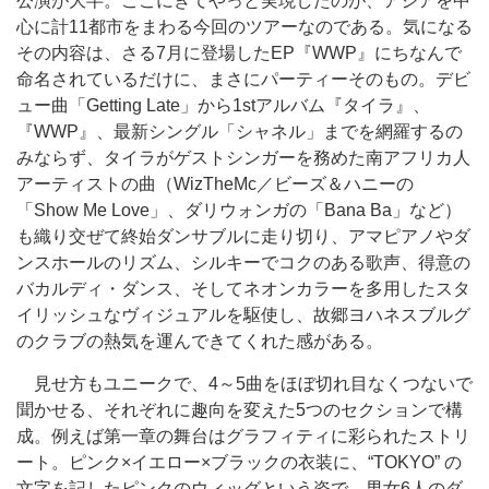
公演が大半。ここにきてやっと実現したのが、アジアを中
心に計11都市をまわる今回のツアーなのである。気になる
その内容は、さる7月に登場したEP『WWP』にちなんで
命名されているだけに、まさにパーティーそのもの。デビ
ュー曲「Getting Late」から1stアルバム『タイラ』、
『WWP』、最新シングル「シャネル」までを網羅するの
みならず、タイラがゲストシンガーを務めた南アフリカ人
アーティストの曲（WizTheMc／ビーズ＆ハニーの
「Show Me Love」、ダリウォンガの「Bana Ba」など）
も織り交ぜて終始ダンサブルに走り切り、アマピアノやダ
ンスホールのリズム、シルキーでコクのある歌声、得意の
バカルディ・ダンス、そしてネオンカラーを多用したスタ
イリッシュなヴィジュアルを駆使し、故郷ヨハネスブルグ
のクラブの熱気を運んできてくれた感がある。
見せ方もユニークで、4～5曲をほぼ切れ目なくつないで
聞かせる、それぞれに趣向を変えた5つのセクションで構
成。例えば第一章の舞台はグラフィティに彩られたストリ
ート。ピンク×イエロー×ブラックの衣装に、“TOKYO” の
文字を記したピンクのウィッグという姿で、男女6人のダ