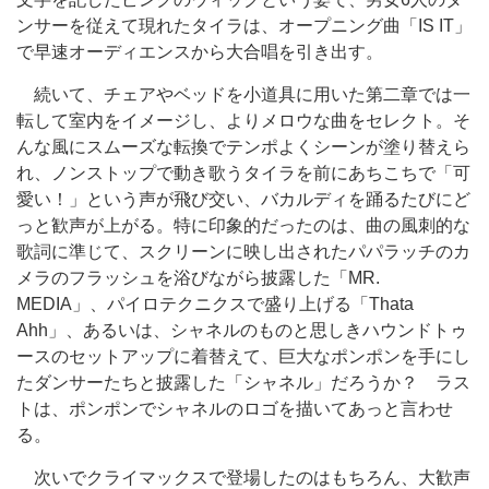
ンサーを従えて現れたタイラは、オープニング曲「IS IT」
で早速オーディエンスから大合唱を引き出す。
続いて、チェアやベッドを小道具に用いた第二章では一
転して室内をイメージし、よりメロウな曲をセレクト。そ
んな風にスムーズな転換でテンポよくシーンが塗り替えら
れ、ノンストップで動き歌うタイラを前にあちこちで「可
愛い！」という声が飛び交い、バカルディを踊るたびにど
っと歓声が上がる。特に印象的だったのは、曲の風刺的な
歌詞に準じて、スクリーンに映し出されたパパラッチのカ
メラのフラッシュを浴びながら披露した「MR.
MEDIA」、パイロテクニクスで盛り上げる「Thata
Ahh」、あるいは、シャネルのものと思しきハウンドトゥ
ースのセットアップに着替えて、巨大なポンポンを手にし
たダンサーたちと披露した「シャネル」だろうか？ ラス
トは、ポンポンでシャネルのロゴを描いてあっと言わせ
る。
次いでクライマックスで登場したのはもちろん、大歓声