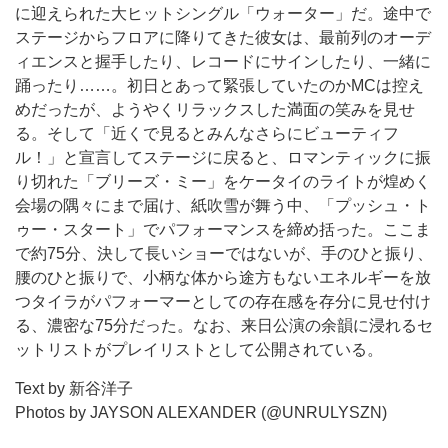
に迎えられた大ヒットシングル「ウォーター」だ。途中で
ステージからフロアに降りてきた彼女は、最前列のオーデ
ィエンスと握手したり、レコードにサインしたり、一緒に
踊ったり……。初日とあって緊張していたのかMCは控え
めだったが、ようやくリラックスした満面の笑みを見せ
る。そして「近くで見るとみんなさらにビューティフ
ル！」と宣言してステージに戻ると、ロマンティックに振
り切れた「ブリーズ・ミー」をケータイのライトが煌めく
会場の隅々にまで届け、紙吹雪が舞う中、「プッシュ・ト
ゥー・スタート」でパフォーマンスを締め括った。ここま
で約75分、決して長いショーではないが、手のひと振り、
腰のひと振りで、小柄な体から途方もないエネルギーを放
つタイラがパフォーマーとしての存在感を存分に見せ付け
る、濃密な75分だった。なお、来日公演の余韻に浸れるセ
ットリストがプレイリストとして公開されている。
Text by 新谷洋子
Photos by JAYSON ALEXANDER (@UNRULYSZN)