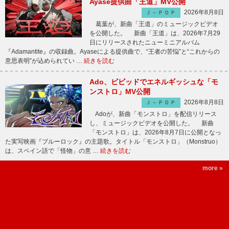
Ayase提供曲「王道」MV公開
2026年8月8日
Ｊ－ＰＯＰ
葛葉が、新曲「王道」のミュージックビデオ
を公開した。 新曲「王道」は、2026年7月29
日にリリースされたニューミニアルバム
『Adamantite』の収録曲。Ayaseによる提供曲で、“王者の苦悩”と“これからの
意思表明”が込められてい …
続きを読む
Ado、ビビッドでエネルギッシュな「モ
ンストロ」MV公開
2026年8月8日
Ｊ－ＰＯＰ
Adoが、新曲「モンストロ」を配信リリース
し、ミュージックビデオを公開した。 新曲
「モンストロ」は、2026年8月7日に公開となっ
た実写映画『ブルーロック』の主題歌。タイトル「モンストロ」（Monstruo）
は、スペイン語で「怪物」の意 …
続きを読む
more »