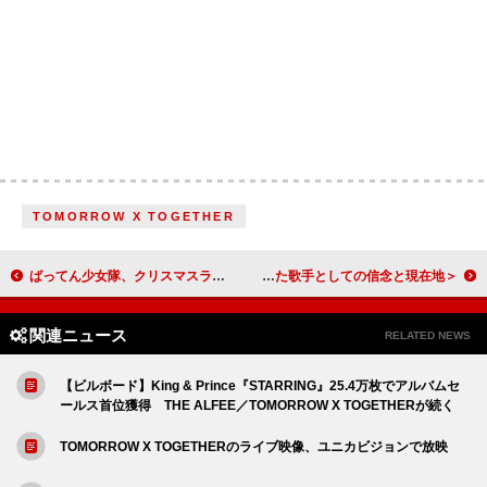
TOMORROW X TOGETHER
ばってん少女隊、クリスマスライブにて新曲「メロきゅんほりっく」初披露 立川ステージガーデン公演の開催も発表
＜ライブレポート＞RIKU、初のビルボードライブ・ツアー完走 「This is me ～約束の詩～」が示した歌手としての信念と現在地
関連ニュース
RELATED NEWS
【ビルボード】King & Prince『STARRING』25.4万枚でアルバムセ
ールス首位獲得 THE ALFEE／TOMORROW X TOGETHERが続く
TOMORROW X TOGETHERのライブ映像、ユニカビジョンで放映