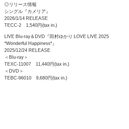
◎リリース情報
シングル『カメリア』
2026/1/14 RELEASE
TECC-2 1,540円(tax in.)
LIVE Blu-ray＆DVD『田村ゆかり LOVE LIVE 2025
*Wonderful Happiness*』
2025/12/24 RELEASE
＜Blu-ray＞
TEXC-11007 11,440円(tax in.)
＜DVD＞
TEBC-96010 9,680円(tax in.)