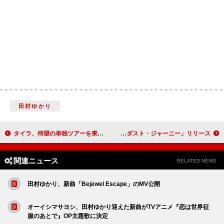
田村ゆかり
タイラ、待望の単独ツアーを東京で開幕 客席に降りて“タイガーズ”たちとダンス
クジラ夜の街、ニューSG「スターダスト・ジャーニー」リリース
関連ニュース
RELATED NEWS
田村ゆかり、新曲「Bejewel Escape」のMV公開
オーイシマサヨシ、田村ゆかり迎えた新曲がTVアニメ『恋は世界征
服のあとで』OP主題歌に決定