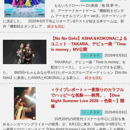
ももいろクローバーZの新曲「無 我 夢 中」
が、アーケードカードゲーム『機動戦士ガンダ
ム アーセナルコマンダー ver.β』のテーマソング
に決定した。 2026年8月下旬よりオープンβテストが始まる本ゲームは、前
作『機動戦士ガンダム ア …
続きを読む
【No No Girls】ASHA＆KOKONAによる
ユニット・TAKARA、デビュー曲「Time
is money」MV公開
2026年8月9日
Ｊ－ＰＯＰ
TAKARAが、デビュー曲「Time is money」を
配信リリースし、ミュージックビデオを公開し
た。 BMSG×ちゃんみなが手がけたガールズグループオーディション【No No
Girls】に参加したASHAとKOKONAによる新ユニ …
続きを読む
＜ライブレポート＞一夜限りのカラフル
でハッピーな祝祭――映秀。、【One
Night Summer Live 2026 ～色祭～】開
催
2026年8月9日
Ｊ－ＰＯＰ
10代20代の同世代リスナーを中心に注目を集
めるシンガーソングライターの映秀。が、8月1日に東京・Spotify O-WESTにて
一夜限りのワンマンライブ【One Night Summer Live 2026 ～色祭～】を開催し