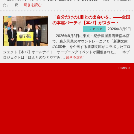
た。 夏 …
続きを読む
「自分だけの1冊との出会いを」――全国
の本屋パーティ【本パ】がスタート
2026年8月9日
Ｊ－ＰＯＰ
2026年8月8日に東京・紀伊國屋書店新宿本店
で、森永乳業のマウントレーニアと「新潮文庫
の100冊」を企画する新潮文庫がコラボしたプロ
ジェクト【本パ】オールナイト・オープニングイベントが開催された。 本プ
ロジェクトは「ほんとのひとやすみ …
続きを読む
more »