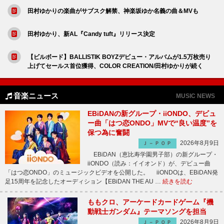
田村ゆかりの楽曲がサブスク解禁、神楽坂ゆか名義の曲＆MVも
田村ゆかり、新AL『Candy tuft』リリース決定
【ビルボード】BALLISTIK BOYZデビュー・アルバムが1.5万枚売り
上げてセールス首位獲得、COLOR CREATION/田村ゆかりが続く
音楽ニュース
MUSIC NEWS
EBiDANの新グループ・iiONDO、デビュ
ー曲「はつ恋ONDO」MVで“良い温度”を
保つ為に奮闘
2026年8月9日
Ｊ－ＰＯＰ
EBiDAN（恵比寿学園男子部）の新グループ・
iiONDO（読み：イイオンド）が、デビュー曲
「はつ恋ONDO」のミュージックビデオを公開した。 iiONDOは、EBiDAN発
足15周年を記念したオーディション【EBiDAN THE AU …
続きを読む
ももクロ、アーケードカードゲーム『機
動戦士ガンダム』テーマソングを担当
2026年8月9日
Ｊ－ＰＯＰ