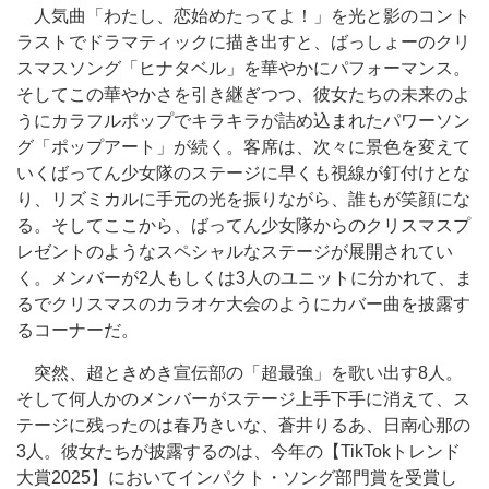
人気曲「わたし、恋始めたってよ！」を光と影のコント
ラストでドラマティックに描き出すと、ばっしょーのクリ
スマスソング「ヒナタベル」を華やかにパフォーマンス。
そしてこの華やかさを引き継ぎつつ、彼女たちの未来のよ
うにカラフルポップでキラキラが詰め込まれたパワーソン
グ「ポップアート」が続く。客席は、次々に景色を変えて
いくばってん少女隊のステージに早くも視線が釘付けとな
り、リズミカルに手元の光を振りながら、誰もが笑顔にな
る。そしてここから、ばってん少女隊からのクリスマスプ
レゼントのようなスペシャルなステージが展開されてい
く。メンバーが2人もしくは3人のユニットに分かれて、ま
るでクリスマスのカラオケ大会のようにカバー曲を披露す
るコーナーだ。
突然、超ときめき宣伝部の「超最強」を歌い出す8人。
そして何人かのメンバーがステージ上手下手に消えて、ス
テージに残ったのは春乃きいな、蒼井りるあ、日南心那の
3人。彼女たちが披露するのは、今年の【TikTokトレンド
大賞2025】においてインパクト・ソング部門賞を受賞し