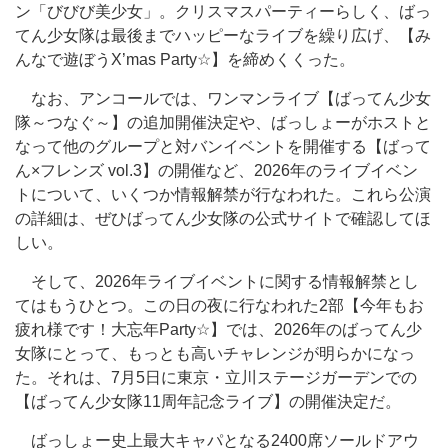
ン「びびび美少女」。クリスマスパーティーらしく、ばっ
てん少女隊は最後までハッピーなライブを繰り広げ、【み
んなで遊ぼうX’mas Party☆】を締めくくった。
なお、アンコールでは、ワンマンライブ【ばってん少女
隊～つなぐ～】の追加開催決定や、ばっしょーがホストと
なって他のグループと対バンイベントを開催する【ばって
ん×フレンズ vol.3】の開催など、2026年のライブイベン
トについて、いくつか情報解禁が行なわれた。これら公演
の詳細は、ぜひばってん少女隊の公式サイトで確認してほ
しい。
そして、2026年ライブイベントに関する情報解禁とし
てはもうひとつ。この日の夜に行なわれた2部【今年もお
疲れ様です！大忘年Party☆】では、2026年のばってん少
女隊にとって、もっとも高いチャレンジが明らかになっ
た。それは、7月5日に東京・立川ステージガーデンでの
【ばってん少女隊11周年記念ライブ】の開催決定だ。
ばっしょー史上最大キャパとなる2400席ソールドアウ