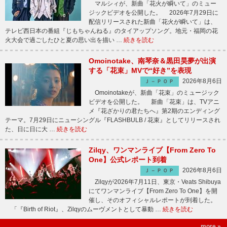
マルシィが、新曲「花火が瞬いて」のミュー
ジックビデオを公開した。 2026年7月29日に
配信リリースされた新曲「花火が瞬いて」は、
テレビ西日本の番組『じもちゃんねる』のタイアップソング。地元・福岡の花
火大会で過ごしたひと夏の思い出を描い …
続きを読む
Omoinotake、南琴奈＆黒田昊夢が出演
する「花束」MVで“好き”を表現
2026年8月6日
Ｊ－ＰＯＰ
Omoinotakeが、新曲「花束」のミュージック
ビデオを公開した。 新曲「花束」は、TVアニ
メ『花ざかりの君たちへ』第2期のエンディング
テーマ。7月29日にニューシングル『FLASHBULB / 花束』としてリリースされ
た、日に日に大 …
続きを読む
Zilqy、ワンマンライブ【From Zero To
One】公式レポート到着
2026年8月6日
Ｊ－ＰＯＰ
Zilqyが2026年7月11日、東京・Veats Shibuya
にてワンマンライブ【From Zero To One】を開
催し、そのオフィシャルレポートが到着した。
「『Birth of Riot』、Zilqyのムーヴメントとして暴動 …
続きを読む
more »