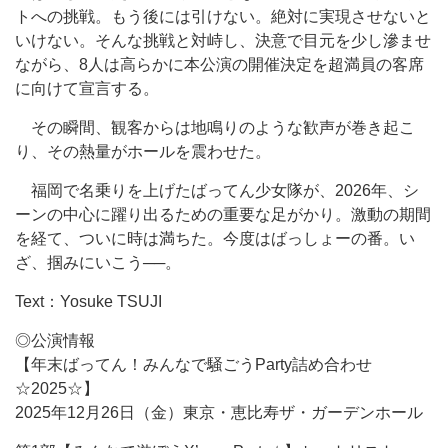
トへの挑戦。もう後には引けない。絶対に実現させないと
いけない。そんな挑戦と対峙し、決意で目元を少し滲ませ
ながら、8人は高らかに本公演の開催決定を超満員の客席
に向けて宣言する。
その瞬間、観客からは地鳴りのような歓声が巻き起こ
り、その熱量がホールを震わせた。
福岡で名乗りを上げたばってん少女隊が、2026年、シ
ーンの中心に躍り出るための重要な足がかり。激動の期間
を経て、ついに時は満ちた。今度はばっしょーの番。い
ざ、掴みにいこう──。
Text：Yosuke TSUJI
◎公演情報
【年末ばってん！みんなで騒ごうParty詰め合わせ
☆2025☆】
2025年12月26日（金）東京・恵比寿ザ・ガーデンホール