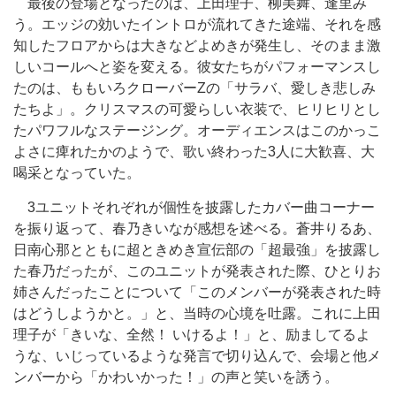
最後の登場となったのは、上田理子、柳美舞、逢里み
う。エッジの効いたイントロが流れてきた途端、それを感
知したフロアからは大きなどよめきが発生し、そのまま激
しいコールへと姿を変える。彼女たちがパフォーマンスし
たのは、ももいろクローバーZの「サラバ、愛しき悲しみ
たちよ」。クリスマスの可愛らしい衣装で、ヒリヒリとし
たパワフルなステージング。オーディエンスはこのかっこ
よさに痺れたかのようで、歌い終わった3人に大歓喜、大
喝采となっていた。
3ユニットそれぞれが個性を披露したカバー曲コーナー
を振り返って、春乃きいなが感想を述べる。蒼井りるあ、
日南心那とともに超ときめき宣伝部の「超最強」を披露し
た春乃だったが、このユニットが発表された際、ひとりお
姉さんだったことについて「このメンバーが発表された時
はどうしようかと。」と、当時の心境を吐露。これに上田
理子が「きいな、全然！ いけるよ！」と、励ましてるよ
うな、いじっているような発言で切り込んで、会場と他メ
ンバーから「かわいかった！」の声と笑いを誘う。