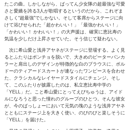
たこの曲。しかしながら、ばってん少女隊の超最強な可愛
さと愛嬌を誇る3人が歌唱するというのだから、これぞま
さしく“超最強”でしかない。そして客席からステージに向
けて浴びせられた「超かわいい！」「最強かわいい！」
「かわいい！ かわいい！」の大声援は、確実に恵比寿の
気温を少しだけ上昇させていた。そう信じて疑わない。
次に希山愛と浅井アヤネがステージに登場する。よく見
るとふたりはポンチョを脱いで、大きめのピーターパンカ
ラーと肩出しのデザインが特徴的な白のブラウスに、ボル
ドーのティアードスカートが連なったワンピースを合わせ
た、クラシカルなレイヤードスタイルにチェンジ。そし
て、このふたりが披露したのは、私立恵比寿中学の
「YELL」だ。こと希山愛にとってえびちゅうは、アイド
ルになろうと思った憧れのグループのひとつ。そんな彼女
が、今のばっしょーにおいて元気の塊のような浅井アヤネ
とともにステージ上を大きく使い、のびのびと楽しそうに
「YELL」を届けた。