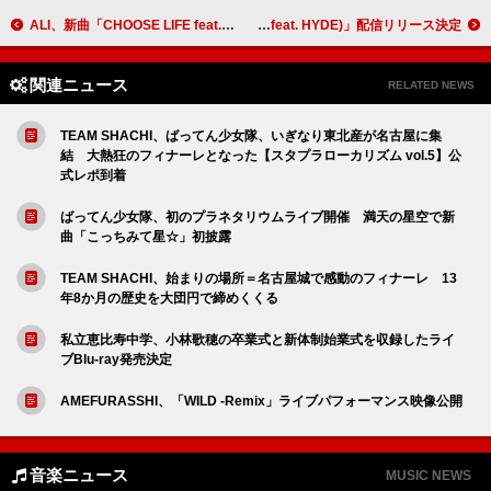
ALI、新曲「CHOOSE LIFE feat. Ashley」ワンカットMV公開
TOMORROW X TOGETHER、「SSS (Sending Secret Signals) (feat. HYDE)」配信リリース決定
関連ニュース
RELATED NEWS
TEAM SHACHI、ばってん少女隊、いぎなり東北産が名古屋に集
結 大熱狂のフィナーレとなった【スタプラローカリズム vol.5】公
式レポ到着
ばってん少女隊、初のプラネタリウムライブ開催 満天の星空で新
曲「こっちみて星☆」初披露
TEAM SHACHI、始まりの場所＝名古屋城で感動のフィナーレ 13
年8か月の歴史を大団円で締めくくる
私立恵比寿中学、小林歌穂の卒業式と新体制始業式を収録したライ
ブBlu-ray発売決定
AMEFURASSHI、「WILD -Remix」ライブパフォーマンス映像公開
音楽ニュース
MUSIC NEWS