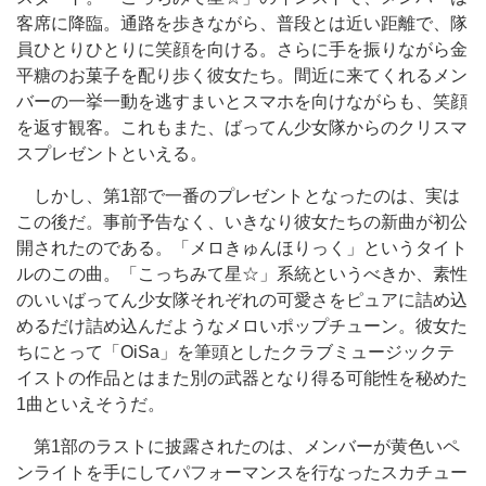
客席に降臨。通路を歩きながら、普段とは近い距離で、隊
員ひとりひとりに笑顔を向ける。さらに手を振りながら金
平糖のお菓子を配り歩く彼女たち。間近に来てくれるメン
バーの一挙一動を逃すまいとスマホを向けながらも、笑顔
を返す観客。これもまた、ばってん少女隊からのクリスマ
スプレゼントといえる。
しかし、第1部で一番のプレゼントとなったのは、実は
この後だ。事前予告なく、いきなり彼女たちの新曲が初公
開されたのである。「メロきゅんほりっく」というタイト
ルのこの曲。「こっちみて星☆」系統というべきか、素性
のいいばってん少女隊それぞれの可愛さをピュアに詰め込
めるだけ詰め込んだようなメロいポップチューン。彼女た
ちにとって「OiSa」を筆頭としたクラブミュージックテ
イストの作品とはまた別の武器となり得る可能性を秘めた
1曲といえそうだ。
第1部のラストに披露されたのは、メンバーが黄色いペ
ンライトを手にしてパフォーマンスを行なったスカチュー