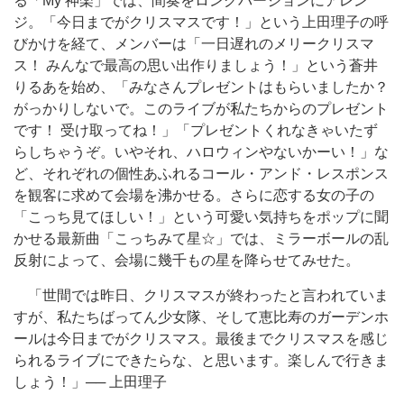
る「My 神楽」では、間奏をロングバージョンにアレン
ジ。「今日までがクリスマスです！」という上田理子の呼
びかけを経て、メンバーは「一日遅れのメリークリスマ
ス！ みんなで最高の思い出作りましょう！」という蒼井
りるあを始め、「みなさんプレゼントはもらいましたか？
がっかりしないで。このライブが私たちからのプレゼント
です！ 受け取ってね！」「プレゼントくれなきゃいたず
らしちゃうぞ。いやそれ、ハロウィンやないかーい！」な
ど、それぞれの個性あふれるコール・アンド・レスポンス
を観客に求めて会場を沸かせる。さらに恋する女の子の
「こっち見てほしい！」という可愛い気持ちをポップに聞
かせる最新曲「こっちみて星☆」では、ミラーボールの乱
反射によって、会場に幾千もの星を降らせてみせた。
「世間では昨日、クリスマスが終わったと言われていま
すが、私たちばってん少女隊、そして恵比寿のガーデンホ
ールは今日までがクリスマス。最後までクリスマスを感じ
られるライブにできたらな、と思います。楽しんで行きま
しょう！」── 上田理子