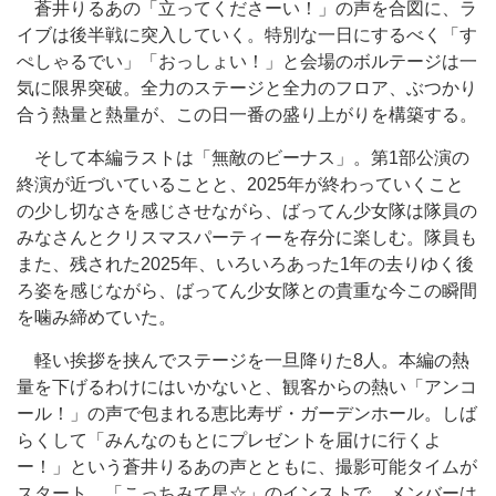
蒼井りるあの「立ってくださーい！」の声を合図に、ラ
イブは後半戦に突入していく。特別な一日にするべく「す
ぺしゃるでい」「おっしょい！」と会場のボルテージは一
気に限界突破。全力のステージと全力のフロア、ぶつかり
合う熱量と熱量が、この日一番の盛り上がりを構築する。
そして本編ラストは「無敵のビーナス」。第1部公演の
終演が近づいていることと、2025年が終わっていくこと
の少し切なさを感じさせながら、ばってん少女隊は隊員の
みなさんとクリスマスパーティーを存分に楽しむ。隊員も
また、残された2025年、いろいろあった1年の去りゆく後
ろ姿を感じながら、ばってん少女隊との貴重な今この瞬間
を噛み締めていた。
軽い挨拶を挟んでステージを一旦降りた8人。本編の熱
量を下げるわけにはいかないと、観客からの熱い「アンコ
ール！」の声で包まれる恵比寿ザ・ガーデンホール。しば
らくして「みんなのもとにプレゼントを届けに行くよ
ー！」という蒼井りるあの声とともに、撮影可能タイムが
スタート。「こっちみて星☆」のインストで、メンバーは