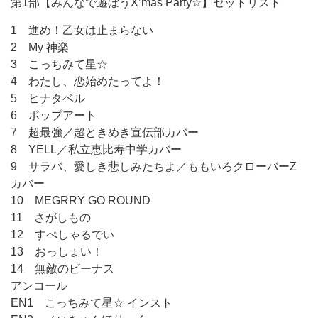
第1部【みんなで遊ぼうX’mas Party☆】セットリスト
1 進め！乙女は止まらない
2 My 神楽
3 こっちみて星☆
4 わたし、恋始めたってよ！
5 ヒナタベル
6 ポップアート
7 超最強／超ときめき宣伝部カバー
8 YELL／私立恵比寿中学カバー
9 サラバ、愛しき悲しみたちよ／ももいろクローバーZ
カバー
10 MEGRRY GO ROUND
11 さがしもの
12 すぺしゃるでい
13 おっしょい！
14 無敵のビーナス
アンコール
EN1 こっちみて星☆ インスト