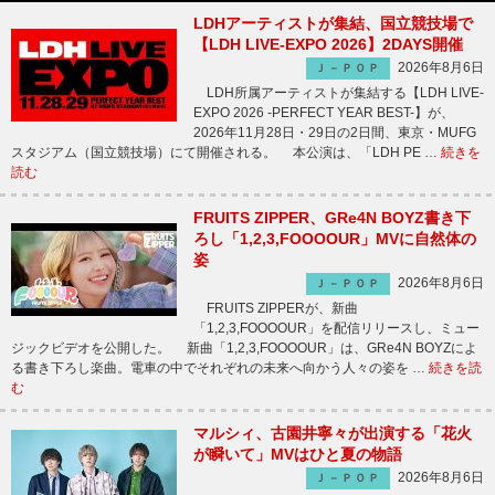
LDHアーティストが集結、国立競技場で
【LDH LIVE-EXPO 2026】2DAYS開催
2026年8月6日
Ｊ－ＰＯＰ
LDH所属アーティストが集結する【LDH LIVE-
EXPO 2026 -PERFECT YEAR BEST-】が、
2026年11月28日・29日の2日間、東京・MUFG
スタジアム（国立競技場）にて開催される。 本公演は、「LDH PE …
続きを
読む
FRUITS ZIPPER、GRe4N BOYZ書き下
ろし「1,2,3,FOOOOUR」MVに自然体の
姿
2026年8月6日
Ｊ－ＰＯＰ
FRUITS ZIPPERが、新曲
「1,2,3,FOOOOUR」を配信リリースし、ミュー
ジックビデオを公開した。 新曲「1,2,3,FOOOOUR」は、GRe4N BOYZによ
る書き下ろし楽曲。電車の中でそれぞれの未来へ向かう人々の姿を …
続きを読
む
マルシィ、古園井寧々が出演する「花火
が瞬いて」MVはひと夏の物語
2026年8月6日
Ｊ－ＰＯＰ