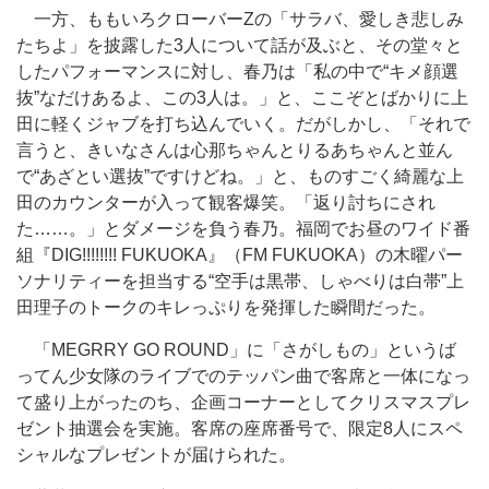
一方、ももいろクローバーZの「サラバ、愛しき悲しみ
たちよ」を披露した3人について話が及ぶと、その堂々と
したパフォーマンスに対し、春乃は「私の中で“キメ顔選
抜”なだけあるよ、この3人は。」と、ここぞとばかりに上
田に軽くジャブを打ち込んでいく。だがしかし、「それで
言うと、きいなさんは心那ちゃんとりるあちゃんと並ん
で“あざとい選抜”ですけどね。」と、ものすごく綺麗な上
田のカウンターが入って観客爆笑。「返り討ちにされ
た……。」とダメージを負う春乃。福岡でお昼のワイド番
組『DIG!!!!!!!! FUKUOKA』（FM FUKUOKA）の木曜パー
ソナリティーを担当する“空手は黒帯、しゃべりは白帯”上
田理子のトークのキレっぷりを発揮した瞬間だった。
「MEGRRY GO ROUND」に「さがしもの」というば
ってん少女隊のライブでのテッパン曲で客席と一体になっ
て盛り上がったのち、企画コーナーとしてクリスマスプレ
ゼント抽選会を実施。客席の座席番号で、限定8人にスペ
シャルなプレゼントが届けられた。