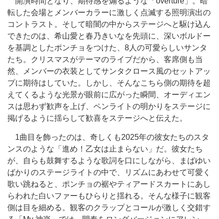
開演時間となり、期待感を煽るような「overture」。暗
転した会場とメンバーカラーに激しく点滅する照明演出の
コントラスト。そして暗闇の中からステージへと駆け込ん
できたのは、希山愛と春乃きいなを先頭に、深いボルドー
を基調としたポンチョをつけた、8人の可愛らしいサンタ
たち。クリスマスがテーマのライブだから、客席側も当
然、メンバーの衣装としてサンタクロース風のセットアッ
プに期待はしていた。しかし、そんなこちら側の期待を超
えてくるような光景が眼前に広がった瞬間、オーディエン
スは思わず歓声を上げ、ペンライトの明かりをステージに
掲げるように揺らして歓喜をステージへと伝えた。
1曲目を飾ったのは、奇しくも2025年の彼女たちのスタ
ンスのような「進め！乙女は止まらない」だ。彼女たち
が、自らも鼓舞するような歌詞を口にしながら、まばゆい
ばかりのステージライトの中で、リズムにあわせて可愛く
歌い跳ねると、ポンチョの裾やティアードスカートにあし
らわれた白いファーもひらりと揺れる。そんな様子に観客
側は目を細める。観客のクラップとコールが激しく交錯す