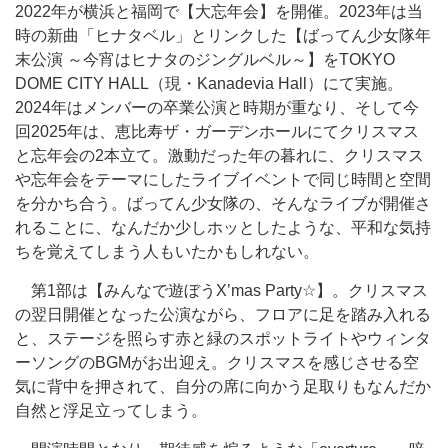
2022年が横浜と福岡で【大忘年会】を開催。2023年は当
時の新曲「ヒナタベル」とリンクした【ばってん少女隊年
末公演 ～今宵はヒナタのジングルベル～】をTOKYO
DOME CITY HALL（現・Kanadevia Hall）にて実施。
2024年はメンバーの卒業公演と時期が重なり、そして今
回2025年は、恵比寿ザ・ガーデンホールにてクリスマス
と忘年会の2本立て。激動だった年の暮れに、クリスマス
や忘年会をテーマにしたライブイベントで同じ時間と空間
を分かち合う。ばってん少女隊の、そんなライブが開催さ
れることに、なんだか少しホッとしたような、平和な気持
ちを覚えてしまう人もいたかもしれない。
第1部は【みんなで遊ぼうX’mas Party☆】。クリスマス
の翌日開催となった公演ながら、フロアに足を踏み入れる
と、ステージを照らす赤と緑のスポットライトやウィンタ
ーソングのBGMがお出迎え。クリスマスを感じさせる空
気に背中を押されて、自分の席に向かう足取りもなんだか
自然と浮足立ってしまう。