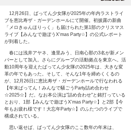
12月26日、ばってん少女隊が2025年の年内ラストライ
ブを恵比寿ザ・ガーデンホールにて開催。初披露の新曲
「メロきゅんほりっく」も届けられた第1部のクリスマス
ライブ【みんなで遊ぼうX’mas Party☆】の公式レポート
が到着した。
春には浅井アヤネ、逢里みう、日南心那の3名が新メン
バーとして加入。さらにグループの活動拠点を東京へ。活
動10周年を迎えたばってん少女隊の2025年は、大きな変
革の年でもあった。そして、そんな1年を締めくくるの
が、12月26日に恵比寿ザ・ガーデンホールで行なわれる
【年末ばってん！みんなで騒ごうParty詰め合わせ
☆2025☆】だ。なお本公演は”詰め合わせ”と銘打っている
とおり、1部【みんなで遊ぼうX’mas Party☆】と2部【今
年もお疲れ様です！大忘年Party☆】のふたつのライブで
構成されている。
思い返せば、ばってん少女隊のここ数年の年末は、