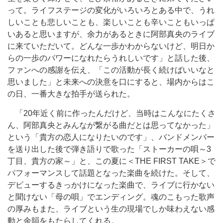
って。ライフステージの変化がいろいろとある中で、うれ
しいことも悲しいことも、楽しいことも辛いこともいっぱ
いあると思いますが、余力があるときに阿部真央のライブ
に来ていただいて。どんな一歩かわからないけど、明日か
らの一歩のパワーになれたらうれしいです」と話した後、
ファンへの感謝を伝え、「この活動が長く続けばいいなと
思いました」と未来への決意を口にすると、場内からはこ
の日、一番大きな拍手が送られた。
「20年近く前に作ったんだけど、当時はこんなにたくさ
ん、阿部真央とみんなが繋がる曲だとは思ってなかった」
という「貴方の恋人になりたいのです」、バンドメンバー
を送り出した後で弾き語りで歌った「ストーカーの唄～3
丁目、貴方の家～」と、この夏に＜THE FIRST TAKE＞で
パフォーマンスして話題となった楽曲を続けた。そして、
デビューするきっかけになった楽曲で、ライブに行かない
と聞けない「母の唄」でエンディング。魂のこもった歌声
の厚みもまた、ライブという生の現場でしか味わえない感
動と余韻をもたらしてくれる。