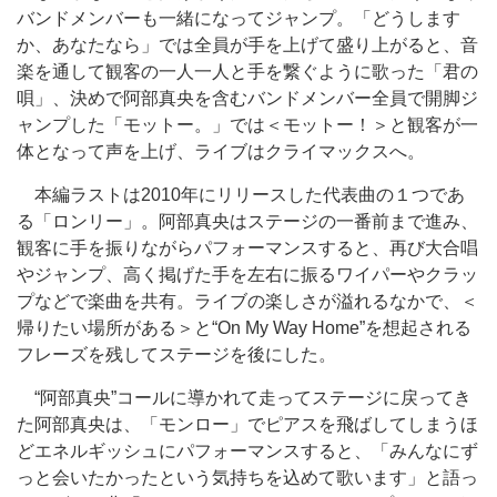
バンドメンバーも一緒になってジャンプ。「どうします
か、あなたなら」では全員が手を上げて盛り上がると、音
楽を通して観客の一人一人と手を繋ぐように歌った「君の
唄」、決めで阿部真央を含むバンドメンバー全員で開脚ジ
ャンプした「モットー。」では＜モットー！＞と観客が一
体となって声を上げ、ライブはクライマックスへ。
本編ラストは2010年にリリースした代表曲の１つであ
る「ロンリー」。阿部真央はステージの一番前まで進み、
観客に手を振りながらパフォーマンスすると、再び大合唱
やジャンプ、高く掲げた手を左右に振るワイパーやクラッ
プなどで楽曲を共有。ライブの楽しさが溢れるなかで、＜
帰りたい場所がある＞と“On My Way Home”を想起される
フレーズを残してステージを後にした。
“阿部真央”コールに導かれて走ってステージに戻ってき
た阿部真央は、「モンロー」でピアスを飛ばしてしまうほ
どエネルギッシュにパフォーマンスすると、「みんなにず
っと会いたかったという気持ちを込めて歌います」と語っ