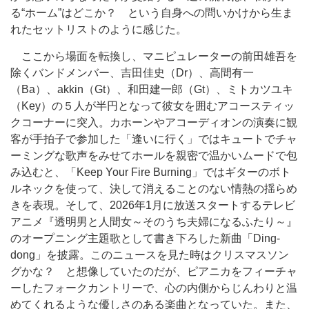
る“ホーム”はどこか？ という自身への問いかけから生ま
れたセットリストのように感じた。
ここから場面を転換し、マニピュレーターの前田雄吾を
除くバンドメンバー、吉田佳史（Dr）、高間有一
（Ba）、akkin（Gt）、和田建一郎（Gt）、ミトカツユキ
（Key）の５人が半円となって彼女を囲むアコースティッ
クコーナーに突入。カホーンやアコーディオンの演奏に観
客が手拍子で参加した「逢いに行く」ではキュートでチャ
ーミングな歌声をみせてホールを親密で温かいムードで包
み込むと、「Keep Your Fire Burning」ではギターのボト
ルネックを使って、決して消えることのない情熱の揺らめ
きを表現。そして、2026年1月に放送スタートするテレビ
アニメ『透明男と人間女～そのうち夫婦になるふたり～』
のオープニング主題歌として書き下ろした新曲「Ding-
dong」を披露。このニュースを見た時はクリスマスソン
グかな？ と想像していたのだが、ピアニカをフィーチャ
ーしたフォークカントリーで、心の内側からじんわりと温
めてくれるような優しさのある楽曲となっていた。また、