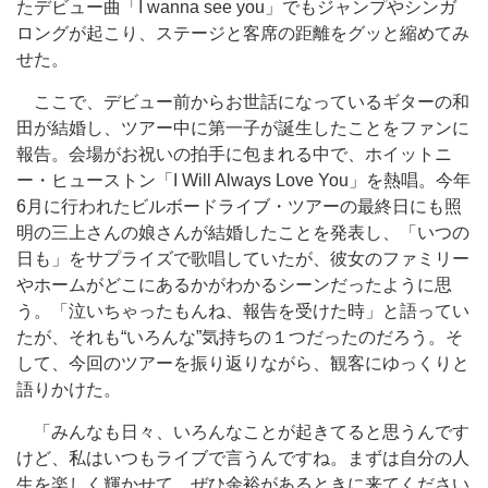
たデビュー曲「I wanna see you」でもジャンプやシンガ
ロングが起こり、ステージと客席の距離をグッと縮めてみ
せた。
ここで、デビュー前からお世話になっているギターの和
田が結婚し、ツアー中に第一子が誕生したことをファンに
報告。会場がお祝いの拍手に包まれる中で、ホイットニ
ー・ヒューストン「I Will Always Love You」を熱唱。今年
6月に行われたビルボードライブ・ツアーの最終日にも照
明の三上さんの娘さんが結婚したことを発表し、「いつの
日も」をサプライズで歌唱していたが、彼女のファミリー
やホームがどこにあるかがわかるシーンだったように思
う。「泣いちゃったもんね、報告を受けた時」と語ってい
たが、それも“いろんな”気持ちの１つだったのだろう。そ
して、今回のツアーを振り返りながら、観客にゆっくりと
語りかけた。
「みんなも日々、いろんなことが起きてると思うんです
けど、私はいつもライブで言うんですね。まずは自分の人
生を楽しく輝かせて、ぜひ余裕があるときに来てください