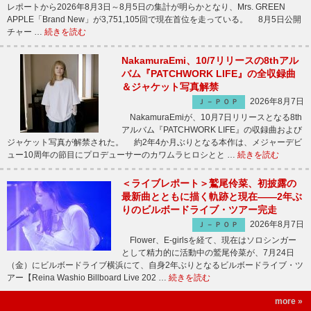
レポートから2026年8月3日～8月5日の集計が明らかとなり、Mrs. GREEN
APPLE「Brand New」が3,751,105回で現在首位を走っている。 8月5日公開
チャー …
続きを読む
NakamuraEmi、10/7リリースの8thアル
バム『PATCHWORK LIFE』の全収録曲
＆ジャケット写真解禁
2026年8月7日
Ｊ－ＰＯＰ
NakamuraEmiが、10月7日リリースとなる8th
アルバム『PATCHWORK LIFE』の収録曲および
ジャケット写真が解禁された。 約2年4か月ぶりとなる本作は、メジャーデビ
ュー10周年の節目にプロデューサーのカワムラヒロシとと …
続きを読む
＜ライブレポート＞鷲尾伶菜、初披露の
最新曲とともに描く軌跡と現在――2年ぶ
りのビルボードライブ・ツアー完走
2026年8月7日
Ｊ－ＰＯＰ
Flower、E-girlsを経て、現在はソロシンガー
として精力的に活動中の鷲尾伶菜が、7月24日
（金）にビルボードライブ横浜にて、自身2年ぶりとなるビルボードライブ・ツ
アー【Reina Washio Billboard Live 202 …
続きを読む
more »