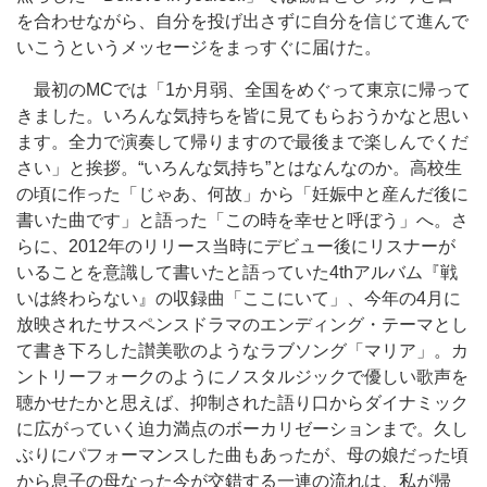
を合わせながら、自分を投げ出さずに自分を信じて進んで
いこうというメッセージをまっすぐに届けた。
最初のMCでは「1か月弱、全国をめぐって東京に帰って
きました。いろんな気持ちを皆に見てもらおうかなと思い
ます。全力で演奏して帰りますので最後まで楽しんでくだ
さい」と挨拶。“いろんな気持ち”とはなんなのか。高校生
の頃に作った「じゃあ、何故」から「妊娠中と産んだ後に
書いた曲です」と語った「この時を幸せと呼ぼう」へ。さ
らに、2012年のリリース当時にデビュー後にリスナーが
いることを意識して書いたと語っていた4thアルバム『戦
いは終わらない』の収録曲「ここにいて」、今年の4月に
放映されたサスペンスドラマのエンディング・テーマとし
て書き下ろした讃美歌のようなラブソング「マリア」。カ
ントリーフォークのようにノスタルジックで優しい歌声を
聴かせたかと思えば、抑制された語り口からダイナミック
に広がっていく迫力満点のボーカリゼーションまで。久し
ぶりにパフォーマンスした曲もあったが、母の娘だった頃
から息子の母なった今が交錯する一連の流れは、私が帰