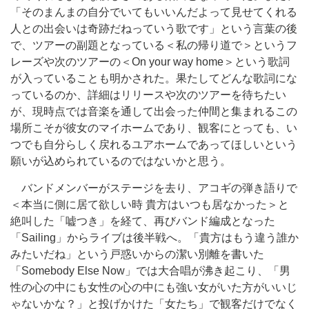
「そのまんまの自分でいてもいいんだよって見せてくれる
人との出会いは奇跡だねっていう歌です」という言葉の後
で、ツアーの副題となっている＜私の帰り道で＞というフ
レーズや次のツアーの＜On your way home＞という歌詞
が入っていることも明かされた。果たしてどんな歌詞にな
っているのか、詳細はリリースや次のツアーを待ちたい
が、現時点では音楽を通して出会った仲間と集まれるこの
場所こそが彼女のマイホームであり、観客にとっても、い
つでも自分らしく戻れるユアホームであってほしいという
願いが込められているのではないかと思う。
バンドメンバーがステージを去り、アコギの弾き語りで
＜本当に側に居て欲しい時 貴方はいつも居なかった＞と
絶叫した「嘘つき」を経て、再びバンド編成となった
「Sailing」からライブは後半戦へ。「貴方はもう違う誰か
みたいだね」という戸惑いからの潔い別離を書いた
「Somebody Else Now」では大合唱が沸き起こり、「男
性の心の中にも女性の心の中にも強い女がいた方がいいじ
ゃないかな？」と投げかけた「女たち」で観客だけでなく