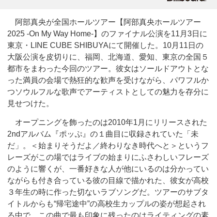
阿部真央が全国ホールツアー【阿部真央ホールツアー
2025 -On My Way Home-】のファイナル公演を11月3日に
東京・LINE CUBE SHIBUYAにて開催した。10月11日の
大阪公演を皮切りに、福岡、北海道、愛知、東京の全国５
都市をまわった今回のツアー。彼女はソールドアウトとな
った満員の会場で熱狂的な歓声を受けながら、パワフルか
つソウルフルな歌声でアーティストとしての魅力を存分に
見せつけた。
オープニングを飾ったのは2010年1月にリリースされた
2ndアルバム『ポッぷ』の１曲目に収録されていた「未
だ」。＜始まりそうだよ／終わりなき時代へと＞というフ
レーズがこの場ではライブの始まりにふさわしいフレーズ
のように響くが、一番好きな人が他にいるのは分かってい
ながらも付き合っている彼の目線で描かれた、彼女が高校
３年生の時に作った切ないラブソングだ。ツアーのサブタ
イトルからも“帰宅途中”の高校生カップルの姿が想起され
る中で、この曲で最も印象に残ったのはライティングの素