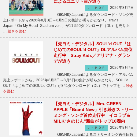
によるユニット曲が追う
2026年8月7日
Ｊ－ＰＯＰ
GfK/NIQ Japanによるダウンロード・ソング売
上レポートから2026年8月3日～8月5日の集計が明らかとなり、Travis
Japan「On My Road -Stadium ver.-」が11,550ダウンロード（DL）を売り上
…
続きを読む
【先ヨミ・デジタル】SOUL'd OUT『は
じめてのSOUL'd OUT』DLアルバム首位
走行中 Stray Kids／アリアナ・グラン
デが追う
2026年8月7日
Ｊ－ＰＯＰ
GfK/NIQ Japanによるダウンロード・アルバム
売上レポートから、2026年8月3日～8月5日の集計が明らかとなり、SOUL’d
OUT『はじめてのSOUL’d OUT』が341ダウンロード（DL）でトップを …
続き
を読む
【先ヨミ・デジタル】Mrs. GREEN
APPLE「Brand New」引き続きストリー
ミング・ソング首位走行中 イコラブ＆
M!LK“さのじん”新曲がトップ10圏内
2026年8月7日
Ｊ－ＰＯＰ
GfK/NIQ Japanによるストリーミング再生回数