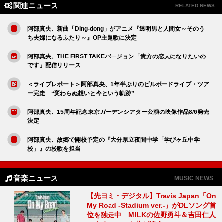
関連ニュース
RELATED NEWS
阿部真央、新曲「Ding-dong」がアニメ『透明男と人間女～そのう
ち夫婦になるふたり～』OP主題歌に決定
阿部真央、THE FIRST TAKEバージョン「貴方の恋人になりたいの
です」配信リリース
＜ライブレポート＞阿部真央、1年半ぶりのビルボードライブ・ツア
ー完走 “変わらぬ想いと今という軌跡”
阿部真央、15周年記念東京ガーデンシアター公演の映像作品8/6発売
決定
阿部真央、故郷で開校予定の『大分県立夜間中学「学びヶ丘中学
校」』の校歌を担当
音楽ニュース
MUSIC NEWS
【先ヨミ・デジタル】Travis Japan「On
My Road -Stadium ver.-」がDLソング首
位を独走中 M!LKの佐野勇斗＆吉田仁人