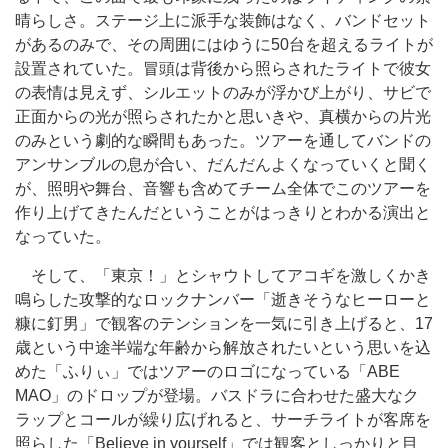
晴らしさ。ステージ上に派手な装飾はなく、バンドセット
があるのみで、その周囲にはゆうに50台を超えるライトが
設置されていた。冒頭は背後から照らされたライトで彼女
の表情は見えず、シルエットのみが浮かび上がり、サビで
正面からの光が照らされたかと思いきや、真横からの片光
のみという劇的な瞬間もあった。ツアーを通してバンドの
アンサンブルの息が合い、だんだんよくなっていくと聞く
が、照明や舞台、音響も含めてチーム全体でこのツアーを
作り上げてきたんだということがはっきりとわかる演出と
なっていた。
そして、「東京！」とシャウトしてアコギを激しくかき
鳴らした攻撃的なロックナンバー「逝きそうなヒーローと
糠に釘男」で観客のテンションを一気に引き上げると、17
歳という中途半端な年齢から解放されたいという思いを込
めた「ふりぃ」ではツアーのロゴになっている「ABE
MAO」のドロップが登場。バスドラに合わせた盛大なク
ラップとコールが繰り広げれると、サーチライトが客席を
照らした「Believe in yourself」では観客としっかりと目