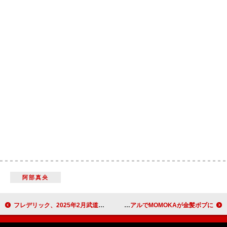
阿部真央
フレデリック、2025年2月武道館公演のライブ音源配信リリース決定
HANA、新曲「NON STOP」年内リリース 新ビジュアルでMOMOKAが金髪ボブに