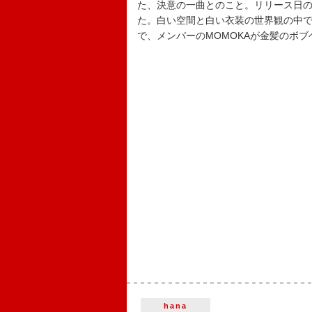
た、決意の一曲とのこと。リリース日
た。白い空間と白い衣装の世界観の中
で、メンバーのMOMOKAが金髪のボ
hana