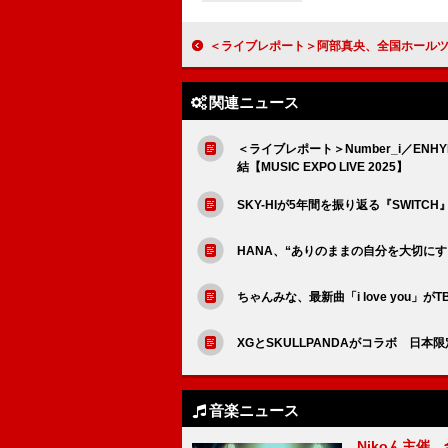
＜ライブレポート＞阿部真央、全国ホールツアー【-On My Way Home-】ファイナル公演で伝えた感
関連ニュース
＜ライブレポート＞Number_i／ENH
結【MUSIC EXPO LIVE 2025】
SKY-HIが5年間を振り返る『SWITC
HANA、“ありのままの自分を大切にする
ちゃんみな、最新曲「i love yo
XGとSKULLPANDAがコラボ 日
音楽ニュース
Nikoん主催