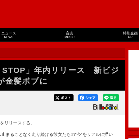
ニュース
音楽
特別企画
NEWS
MUSIC
PR
N STOP」年内リリース 新ビジ
Aが金髪ボブに
ポスト
シェア
送る
」をリリースする。
も止まることなく走り続ける彼女たちの“今”をリアルに描い