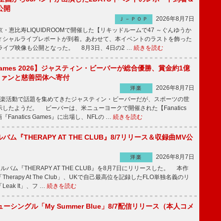
公開
2026年8月7日
Ｊ－ＰＯＰ
京・恵比寿LIQUIDROOMで開催した【リキッドルームで47 ～ぐんゆうか
ィシャルライブレポートが到着。あわせて、本イベントのラストを飾った
尺ライブ映像も公開となった。 8月3日、4日の2 …
続きを読む
s Games 2026】ジャスティン・ビーバーが総合優勝、賞金約1億
をファンと慈善団体へ寄付
2026年8月7日
洋楽
楽活動で話題を集めてきたジャスティン・ビーバーだが、スポーツの世
したようだ。 ビーバーは、米ニューヨークで開催された【Fanatics
『Fanatics Games』に出場し、NFLの …
続きを読む
ルバム『THERAPY AT THE CLUB』8/7リリース＆収録曲MV公
2026年8月7日
洋楽
ルバム『THERAPY AT THE CLUB』を8月7日にリリースした。 本作
herapy At The Club」、UKで自己最高位を記録したFLO単独名義のリ
eak It」、フ …
続きを読む
ーシングル「My Summer Blue」8/7配信リリース（本人コメ