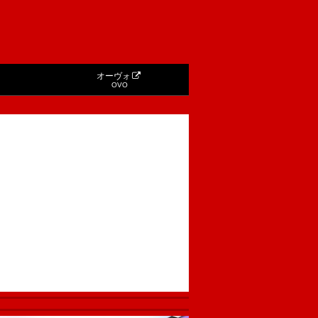
オーヴォ
OVO