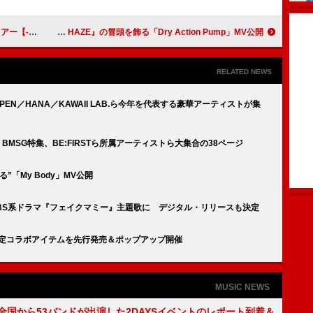
謝と未来への眼差し
TESTSET、アルバム『ALL HAZE』の冒頭を飾る「Dry Action Pump」MV公開
RELATED NEWS
YPEN／HANA／KAWAII LAB.ら今年を代表する豪華アーティストが集
H』BMSG特集、BE:FIRSTら所属アーティストら大集合の38ページ
”「My Body」MV公開
u」がTBS系ドラマ『フェイクマミー』主題歌に デジタル・リリースも決定
本限定コラボアイテムを先行発売＆ポップアップ開催
MUSIC NEWS
、全国から53バンドが出演した2DAYSイベントのレポート到着＆