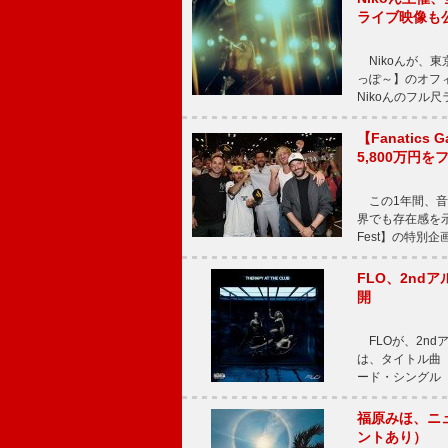
ライブ映像も
Nikoんが、東
っぽ～】のオフ
Nikoんのフル
【Fanatic
5,800万円
この1年間、音
界でも存在感を示
Fest】の特別企画
FLO、2ndア
開
FLOが、2ndア
は、タイトル曲「T
ード・シングル「L
福原みほ、ニュ
ントあり）