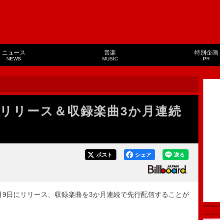
ニュース
音楽
特別企画
NEWS
MUSIC
PR
ーALリリース＆収録楽曲3か月連続
ポスト
シェア
送る
年1月9日にリリース、収録楽曲を3か月連続で先行配信することが