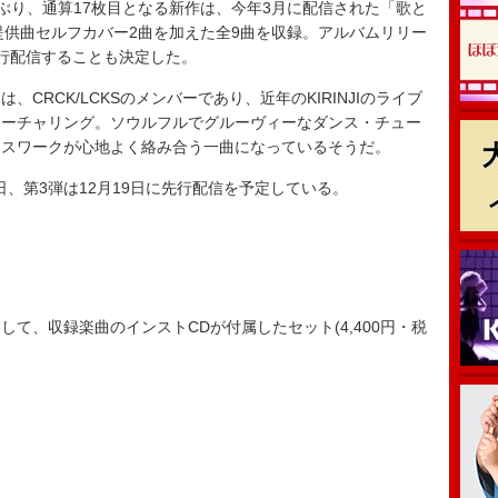
年9か月ぶり、通算17枚目となる新作は、今年3月に配信された「歌と
、提供曲セルフカバー2曲を加えた全9曲を収録。アルバムリリー
行配信することも決定した。
RCK/LCKSのメンバーであり、近年のKIRINJIのライブ
ィーチャリング。ソウルフルでグルーヴィーなダンス・チュー
ラスワークが心地よく絡み合う一曲になっているそうだ。
日、第3弾は12月19日に先行配信を予定している。
E限定商品として、収録楽曲のインストCDが付属したセット(4,400円・税