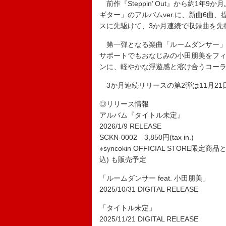
前作『Steppin’ Out』から約1
ギター」のアルバムver.に、新曲6曲
スに先駆けて、3か月連続で収録曲を先
第一弾となる楽曲「ルームダンサー」は、C
サポートでもおなじみの小田朋美をフ
ンに、軽やかな浮遊感と溶け合うコー
3か月連続リリースの第2弾は11月21
◎リリース情報
アルバム『タイトル未定』
2026/1/9 RELEASE
SCKN-0002 3,850円(tax in.)
※syncokin OFFICIAL STOR
込) も販売予定
「ルームダンサー feat. 小田朋美」
2025/10/31 DIGITAL RELEASE
「タイトル未定」
2025/11/21 DIGITAL RELEASE