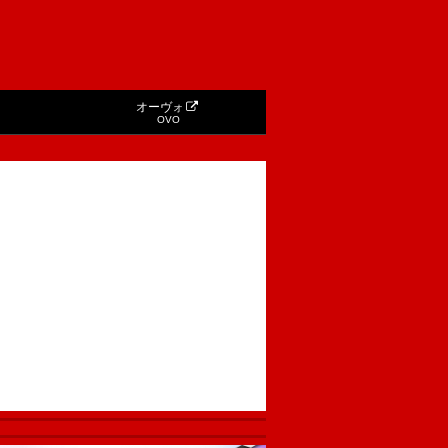
オーヴォ
OVO