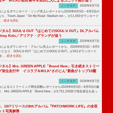
走中 M!LKの佐野勇斗＆吉田仁人によるユニット曲が追う
2026年8月7日
Ｊ－ＰＯＰ
apanによるダウンロード・ソング売上レポートから2026年8月3日～8月5日の
ravis Japan「On My Road -Stadium ver.-」が11,550ダウンロード
 …
続きを読む
ル】SOUL'd OUT『はじめてのSOUL'd OUT』DLアルバム
tray Kids／アリアナ・グランデが追う
2026年8月7日
Ｊ－ＰＯＰ
apanによるダウンロード・アルバム売上レポートから、2026年8月3日～8月5
なり、SOUL’d OUT『はじめてのSOUL’d OUT』が341ダウンロード
を …
続きを読む
ル】Mrs. GREEN APPLE「Brand New」引き続きストリー
首位走行中 イコラブ＆M!LK“さのじん”新曲がトップ10圏
2026年8月7日
Ｊ－ＰＯＰ
apanによるストリーミング再生回数レポートから2026年8月3日～8月5日の集
rs. GREEN APPLE「Brand New」が3,751,105回で現在首位を走っ
Emi、10/7リリースの8thアルバム『PATCHWORK LIFE』の全収
ット写真解禁