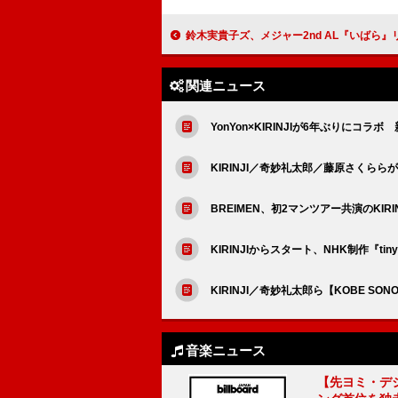
鈴木実貴子ズ、メジャー2nd AL『いばら』リ
関連ニュース
YonYon×KIRINJIが6年ぶりにコラボ 新曲「
KIRINJI／奇妙礼太郎／藤原さくららが
BREIMEN、初2マンツアー共演のKIRIN
KIRINJIからスタート、NHK制作『tiny
KIRINJI／奇妙礼太郎ら【KOBE SON
音楽ニュース
【先ヨミ・デジタル