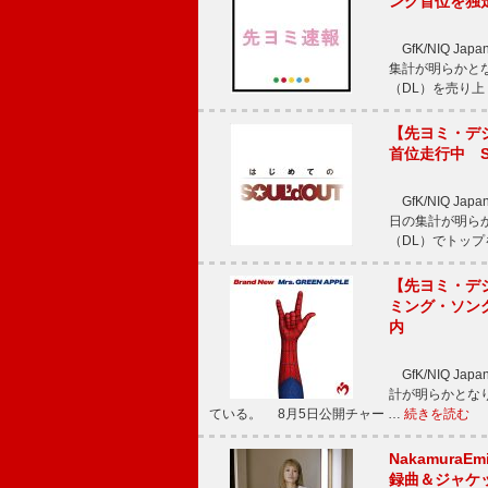
ング首位を独
GfK/NIQ J
集計が明らかとなり、T
（DL）を売り上
【先ヨミ・デジタ
首位走行中 S
GfK/NIQ J
日の集計が明らかと
（DL）でトップ
【先ヨミ・デジタ
ミング・ソング
内
GfK/NIQ J
計が明らかとなり、M
ている。 8月5日公開チャー …
続きを読む
Nakamura
録曲＆ジャケ