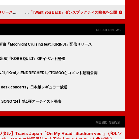
リース決定
BE:FIRST、楽しさが伝わる「I Want You Back」ダンスプラクティス映像を公開
RELATED NEWS
Moonlight Cruising feat. KIRINJI」配信リリース
出演『KOBE QUILT』OPイベント開催
JI／Kroi／.ENDRECHERI.／TOMOOらコメント動画公開
 desk concerts』日本版レギュラー放送
O SONO ‘24】第1弾アーティスト発表
MUSIC NEWS
】Travis Japan「On My Road -Stadium ver.-」がDLソ