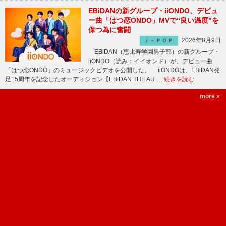
EBiDANの新グループ・iiONDO、デビュ
ー曲「はつ恋ONDO」MVで“良い温度”を
保つ為に奮闘
2026年8月9日
Ｊ－ＰＯＰ
EBiDAN（恵比寿学園男子部）の新グループ・
iiONDO（読み：イイオンド）が、デビュー曲
「はつ恋ONDO」のミュージックビデオを公開した。 iiONDOは、EBiDAN発
足15周年を記念したオーディション【EBiDAN THE AU …
続きを読む
more »