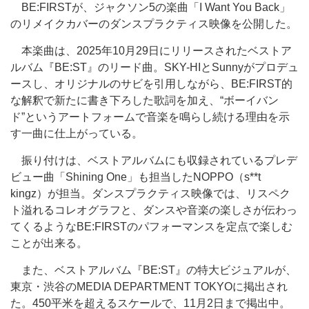
BE:FIRSTが、ジャクソン5の楽曲「I Want You Back」
のリメイクカバーのダンスプラクティス映像を公開した。
本楽曲は、2025年10月29日にリリースされたベストア
ルバム『BE:ST』のリード曲。SKY-HIとSunnyがプロデュ
ースし、オリジナルのサビを引用しながら、BE:FIRST的
な解釈で新たに書き下ろした歌詞を加え、“ボーイバン
ド”というアートフォームで音楽を鳴らし続ける理由を示
す一曲に仕上がっている。
振り付けは、ベストアルバムにも収録されているプレデ
ビュー曲「Shining One」も担当したNOPPO（s**t
kingz）が担当。ダンスプラクティス映像では、リスペク
ト溢れるコレオグラフと、ダンスや音楽の楽しさが伝わっ
てくるようなBE:FIRSTのパフォーマンスを定点で楽しむ
ことが出来る。
また、ベストアルバム『BE:ST』の特大ビジュアルが、
東京・渋谷のMEDIA DEPARTMENT TOKYOに掲出され
た。450平米を超えるスケールで、11月2日まで掲出中。