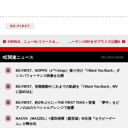
BE:FIRST
KIRINJI、ニューALリリース＆収録楽曲3か月連続先行配信決定
&TEAM、力強い「Back to Life」パフォーマンスMVをサプライズ公開
関連ニュース
RELATED NEWS
BE:FIRST、NOPPO（s**t kingz）振り付け「I Want You Back」ダ
ンスパフォーマンス映像を公開
BE:FIRST、初期衝動やこれまでの軌跡を「I Want You Back」MV
に詰め込む
BE:FIRST、約2年ぶりに＜THE FIRST TAKE＞登場 「夢中」をピ
アノのみのスペシャルアレンジで披露
NAOYA（MAZZEL）×冨田侑暉（龍宮城）W主演『セラピーゲー
ム』が舞台化