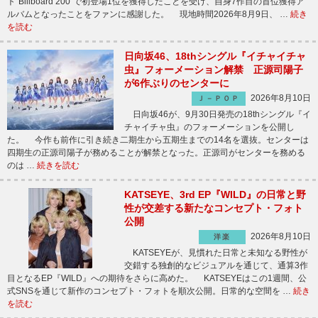
ト“Billboard 200”で初登場1位を獲得したことを受け、自身7作目の首位獲得ア
ルバムとなったことをファンに感謝した。 現地時間2026年8月9日、 …
続き
を読む
日向坂46、18thシングル『イチャイチャ
虫』フォーメーション解禁 正源司陽子
が6作ぶりのセンターに
2026年8月10日
Ｊ－ＰＯＰ
日向坂46が、9月30日発売の18thシングル『イ
チャイチャ虫』のフォーメーションを公開し
た。 今作も前作に引き続き二期生から五期生までの14名を選抜。センターは
四期生の正源司陽子が務めることが解禁となった。正源司がセンターを務める
のは …
続きを読む
KATSEYE、3rd EP『WILD』の日常と野
性が交差する新たなコンセプト・フォト
公開
2026年8月10日
洋楽
KATSEYEが、見慣れた日常と未知なる野性が
交錯する独創的なビジュアルを通じて、通算3作
目となるEP『WILD』への期待をさらに高めた。 KATSEYEはこの1週間、公
式SNSを通じて新作のコンセプト・フォトを順次公開。日常的な空間を …
続き
を読む