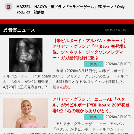
MAZZEL、NAOYA主演ドラマ『セラピーゲーム』EDテーマ「Only
You」の一部解禁
音楽ニュース
MUSIC NEWS
【米ビルボード・アルバム・チャート】
アリアナ・グランデ『ペタル』初登場1
位、ジャネット・ジャクソン／レディ
ー・ガガ歴代記録に並ぶ
2026年8月10日
洋楽
今週（2026年8月15日付）の米ビルボード・
アルバム・チャート“Billboard 200”は、アリアナ・グランデのニュー・アルバ
ム『ペタル』が1位に初登場し、通算7作目となるNo.1タイトルを獲得した。
4月28日に正式発表され、7 …
続きを読む
アリアナ・グランデ、ニューAL『ペタ
ル』が米ビルボード“Billboard 200”初登
場1位「心の底からありがとう」
2026年8月10日
洋楽
アリアナ・グランデが、ニュー・アルバム
『ペタル』が米ビルボード・アルバム・チャー