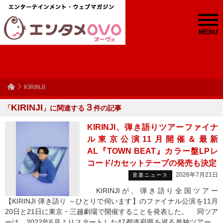
MENU
KIRINJI
KIRINJI
３
「
」に関連する
件の記事
KIRINJI、弾き語りツアーファイナ
ル東京公演11月開催＆最新
AL『TOWN BEAT』カラー盤LPレ
コード/カセットテープの発売も決定
2026年7月21日
音楽ニュース
KIRINJIが、弾き語り全国ツアー
【KIRINJI 弾き語り ～ひとりで伺います】のファイナル公演を11月
20日と21日に東京・三越劇場で開催することを発表した。 同ツア
ーは、2022年6月よりスタートした47都道府県を巡る単独ツアー。