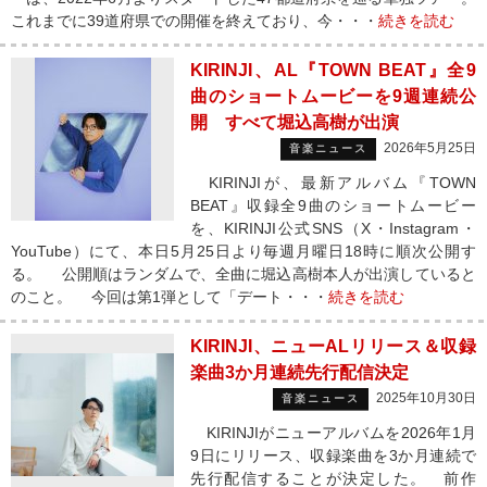
これまでに39道府県での開催を終えており、今・・・
続きを読む
KIRINJI、AL『TOWN BEAT』全9
曲のショートムービーを9週連続公
開 すべて堀込高樹が出演
2026年5月25日
音楽ニュース
KIRINJIが、最新アルバム『TOWN
BEAT』収録全9曲のショートムービー
を、KIRINJI公式SNS（X・Instagram・
YouTube）にて、本日5月25日より毎週月曜日18時に順次公開す
る。 公開順はランダムで、全曲に堀込高樹本人が出演していると
のこと。 今回は第1弾として「デート・・・
続きを読む
KIRINJI、ニューALリリース＆収録
楽曲3か月連続先行配信決定
2025年10月30日
音楽ニュース
KIRINJIがニューアルバムを2026年1月
9日にリリース、収録楽曲を3か月連続で
先行配信することが決定した。 前作