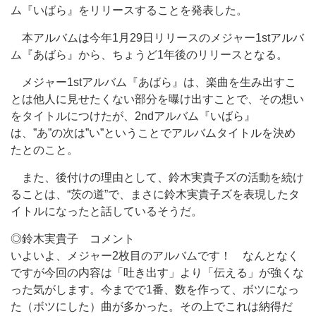
ム『いばら』をリリースすることを発表した。
本アルバムは今年1月29日リリースのメジャー1stアルバ
ム『あばら』から、ちょうど1年後のリリースとなる。
メジャー1stアルバム『あばら』は、楽曲を生み出すこ
とは他人に見せたくない部分を曝け出すことで、その想い
をタイトルにつけたが、2ndアルバム『いばら』
は、”あ”の次は”い”ということでアルバムタイトルを決め
たとのこと。
また、後付けの理由として、鈴木実貴子ズの活動を続け
ることは、“茨の道”で、まさに鈴木実貴子ズを表現したタ
イトルになったと話しているそうだ。
◎鈴木実貴子 コメント
いよいよ、メジャー2枚目のアルバムです！ なんとなく
ですが今回の内容は「吐き出す」より「伝える」が強くな
った気がします。今までで1番、数を作って、ボツになっ
た（ボツにした）曲が多かった。その上でこれは納得だ