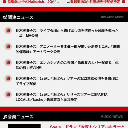
活動休止中のNulbarich、JQが登壇する一夜限りの上映会イベント開催決定
KIRINJI、ニューALリリース＆収録楽曲3か月連続先行配信決定
関連ニュース
RELATED NEWS
鈴木実貴子ズ、ライブ会場から逃げ出し街を彷徨った経験を歌った
「坂」MV公開
鈴木実貴子ズ、アニメーター青木健一郎が描いた新作ミニAL『瞬間
的備忘録』アートワーク公開
鈴木実貴子ズ、エレカシ／きのこ帝国／高田渡のカバー配信＆「生
活の柄」MV公開
鈴木実貴子ズ、1stAL『あばら』ツアーの3/12東京公演を各SNSに
てライブ配信
鈴木実貴子ズ、1stAL『あばら』リリースツアーにSPARTA
LOCALS／bacho／鉄風東京ら参加決定
音楽ニュース
MUSIC NEWS
Soala、ドラマ『今夜もシリアルキラーと