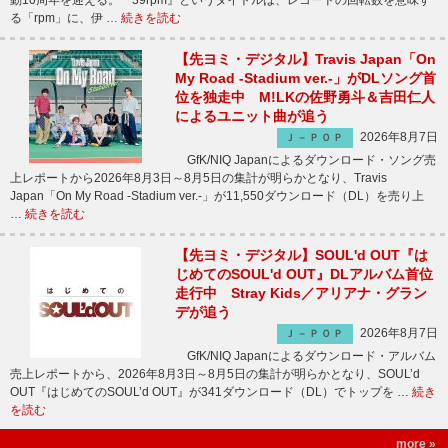
動10周年を迎える。『39rpm』というタイトルは、レコードの回転数を意味す
る「rpm」に、伊 …
続きを読む
【先ヨミ・デジタル】Travis Japan「On
My Road -Stadium ver.-」がDLソング首
位を独走中 M!LKの佐野勇斗＆吉田仁人
によるユニット曲が追う
2026年8月7日
Ｊ－ＰＯＰ
GfK/NIQ Japanによるダウンロード・ソング売
上レポートから2026年8月3日～8月5日の集計が明らかとなり、Travis
Japan「On My Road -Stadium ver.-」が11,550ダウンロード（DL）を売り上
…
続きを読む
【先ヨミ・デジタル】SOUL'd OUT『は
じめてのSOUL'd OUT』DLアルバム首位
走行中 Stray Kids／アリアナ・グラン
デが追う
2026年8月7日
Ｊ－ＰＯＰ
GfK/NIQ Japanによるダウンロード・アルバム
売上レポートから、2026年8月3日～8月5日の集計が明らかとなり、SOUL’d
OUT『はじめてのSOUL’d OUT』が341ダウンロード（DL）でトップを …
続き
を読む
more »