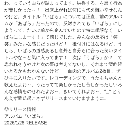
わ、っていう曲らが詰まってます。納得する、を磨く行為
が苦しかった～！ 出来上がれば何にも代え難い幸せなん
やけど。タイトル「いばら」については正直、前のアルバ
ムが「あばら」だったので、反対されても「いばら」にし
ようって、だいぶ前から企んでいたので特に相談なく「い
ばらにしまーす！」て感じでした。みんなの反応は「笑
笑」みたいな感じだったけど！ 後付けにはなるけど、う
ちら、いばらの道感あるし意外と自分らに合った良いタイ
トルやな～と気に入ってます！ 次は「うばら」か？ て
思われそうやけど次の事は考えてないし、それまで契約続
いとるかもわかんないけど！ 血肉のアルバム2枚目、ぜ
ひ耳に入りたいです。レコーディングで、うたもちゃんと
歌えたよお～、うたってて楽しかったし苦しかったしいろ
んな感情をのせれたよお～、きいてくれよお～、^_^ とり
あえず問題起こさずリリースまでいけますように。
◎リリース情報
アルバム『いばら』
2026/1/28 RELEASE