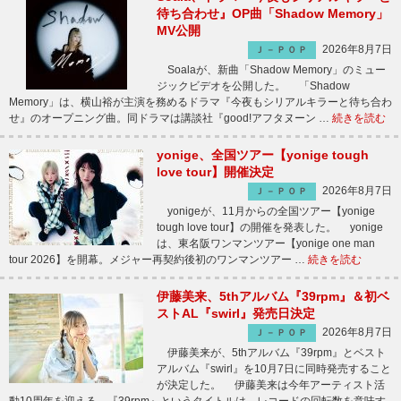
待ち合わせ』OP曲「Shadow Memory」
MV公開
2026年8月7日
Ｊ－ＰＯＰ
Soalaが、新曲「Shadow Memory」のミュー
ジックビデオを公開した。 「Shadow
Memory」は、横山裕が主演を務めるドラマ『今夜もシリアルキラーと待ち合わ
せ』のオープニング曲。同ドラマは講談社『good!アフタヌーン …
続きを読む
yonige、全国ツアー【yonige tough
love tour】開催決定
2026年8月7日
Ｊ－ＰＯＰ
yonigeが、11月からの全国ツアー【yonige
tough love tour】の開催を発表した。 yonige
は、東名阪ワンマンツアー【yonige one man
tour 2026】を開幕。メジャー再契約後初のワンマンツアー …
続きを読む
伊藤美来、5thアルバム『39rpm』＆初ベ
ストAL『swirl』発売日決定
2026年8月7日
Ｊ－ＰＯＰ
伊藤美来が、5thアルバム『39rpm』とベスト
アルバム『swirl』を10月7日に同時発売すること
が決定した。 伊藤美来は今年アーティスト活