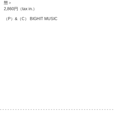
態＞
2,860円（tax in.）
（P）&（C） BIGHIT MUSIC