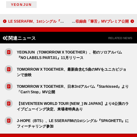
YEONJUN
LE SSERAFIM、1stシングル『SPAGHETTI』ハイライトメドレー＆トラックリストを公開
RADWIMPS、ニューアルバム『あにゅー』収録曲「筆舌」MVプレミア公開
関連ニュース
RELATED NEWS
YEONJUN（TOMORROW X TOGETHER）、初のソロアルバム
『NO LABELS PART.01』11月リリース
TOMORROW X TOGETHER、最新曲含む5曲のMVをユニカビジョ
ンで放映
TOMORROW X TOGETHER、日本3rdアルバム『Starkissed』より
「Can't Stop」MV公開
【SEVENTEEN WORLD TOUR [NEW_] IN JAPAN】より4公演のラ
イブビューイング決定、来場者特典あり
J-HOPE（BTS）、LE SSERAFIMの1stシングル『SPAGHETTI』に
フィーチャリング参加