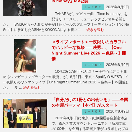
is money」MV公開
2026年8月9日
Ｊ－ＰＯＰ
TAKARAが、デビュー曲「Time is money」を
配信リリースし、ミュージックビデオを公開し
た。 BMSG×ちゃんみなが手がけたガールズグループオーディション【No No
Girls】に参加したASHAとKOKONAによる新ユニ …
続きを読む
＜ライブレポート＞一夜限りのカラフル
でハッピーな祝祭――映秀。、【One
Night Summer Live 2026 ～色祭～】開
催
2026年8月9日
Ｊ－ＰＯＰ
10代20代の同世代リスナーを中心に注目を集
めるシンガーソングライターの映秀。が、8月1日に東京・Spotify O-WESTにて
一夜限りのワンマンライブ【One Night Summer Live 2026 ～色祭～】を開催し
た。 夏 …
続きを読む
「自分だけの1冊との出会いを」――全国
の本屋パーティ【本パ】がスタート
2026年8月9日
Ｊ－ＰＯＰ
2026年8月8日に東京・紀伊國屋書店新宿本店
で、森永乳業のマウントレーニアと「新潮文庫
の100冊」を企画する新潮文庫がコラボしたプロ