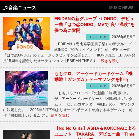
音楽ニュース
MUSIC NEWS
EBiDANの新グループ・iiONDO、デビュ
ー曲「はつ恋ONDO」MVで“良い温度”を
保つ為に奮闘
2026年8月9日
Ｊ－ＰＯＰ
EBiDAN（恵比寿学園男子部）の新グループ・
iiONDO（読み：イイオンド）が、デビュー曲
「はつ恋ONDO」のミュージックビデオを公開した。 iiONDOは、EBiDAN発
足15周年を記念したオーディション【EBiDAN THE AU …
続きを読む
ももクロ、アーケードカードゲーム『機
動戦士ガンダム』テーマソングを担当
2026年8月9日
Ｊ－ＰＯＰ
ももいろクローバーZの新曲「無 我 夢 中」
が、アーケードカードゲーム『機動戦士ガンダ
ム アーセナルコマンダー ver.β』のテーマソング
に決定した。 2026年8月下旬よりオープンβテストが始まる本ゲームは、前
作『機動戦士ガンダム ア …
続きを読む
【No No Girls】ASHA＆KOKONAによる
ユニット・TAKARA、デビュー曲「Time