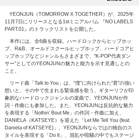
YEONJUN（TOMORROW X TOGETHER）が、2025年
11月7日にリリースとなる1stミニアルバム 『NO LABELS
PART.01』のトラックリストを公開した。
本作には、全6曲を収録。ハードロックからヒップホッ
プ、R&B、オールドスクールヒップホップ、ハードコアヒ
ップホップなどジャンルもさまざまで、“K-POP代表ダン
サー”としてのYEONJUNの魅力と能力を示す見通しとの
こと。
リード曲「Talk to You」は、“僕”に向けられた“君”の強い
想いと、その中で生まれる緊張感を歌う、ギターリフが印
象的なハードロックジャンルの楽曲で、YEONJUNが作
詞・作曲にも参加した。また、YEONJUNは反抗的な魅力
を表現する「Nothin’ Bout Me」の作詞・作曲に加え、
DANIELA（KATSEYE）を迎えた「Let Me Tell You (feat.
Daniela of KATSEYE)」、YEONJUNならではの独自のス
タイルを表現する「Do It」、混乱や喧騒の中でもステージ