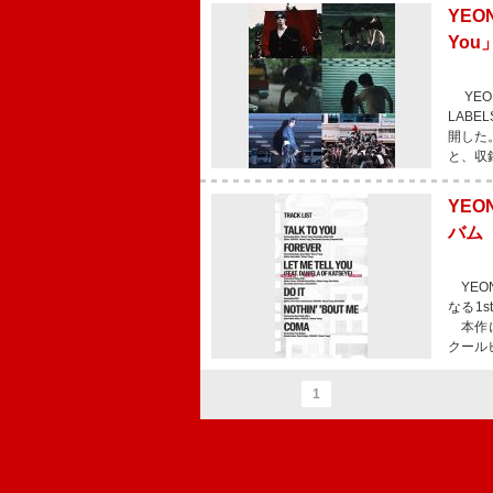
YEO
Yo
YEO
LABE
開した。
と、収録曲
YEO
バム 
YEON
なる1s
本作に
クール
1