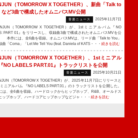
NJUN（TOMORROW X TOGETHER）、新曲「Talk to
u」など3曲で構成したオムニバスMV公開
2025年11月7日
音楽ニュース
NJUN（TOMORROW X TOGETHER）が、1stミニアルバム『NO
LS: PART 01』をリリースし、収録曲3曲で構成されたオムニバスMVを公
 本作には、全6曲を収録。オムニバスMVは、リード曲「Talk to You」
「Coma」「Let Me Tell You (feat. Daniela of KATS・・・
続きを読む
NJUN（TOMORROW X TOGETHER）、1stミニアル
『NO LABELS PART.01』トラックリストを公開
2025年10月21日
音楽ニュース
JUN（TOMORROW X TOGETHER）が、2025年11月7日にリリースと
tミニアルバム 『NO LABELS PART.01』のトラックリストを公開した。
は、全6曲を収録。ハードロックからヒップホップ、R&B、オールドス
ヒップホップ、ハードコアヒップホップなどジャ・・・
続きを読む