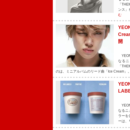
「TH
ンス」
む
YEO
Cr
開
YEON
なるニ
「TH
のは、ミニアルバムのリード曲「Ice Cream
YEO
LAB
YEON
なるニュ
ラーを
ーは、