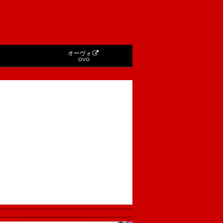
オーヴォ
OVO