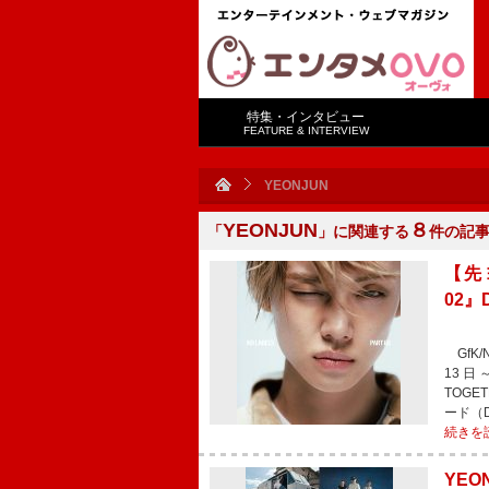
特集・インタビュー
FEATURE & INTERVIEW
YEONJUN
YEONJUN
８
「
」に関連する
件の記
【先ヨ
02』
GfK/
13日
TOGE
ード（
続きを
YEO