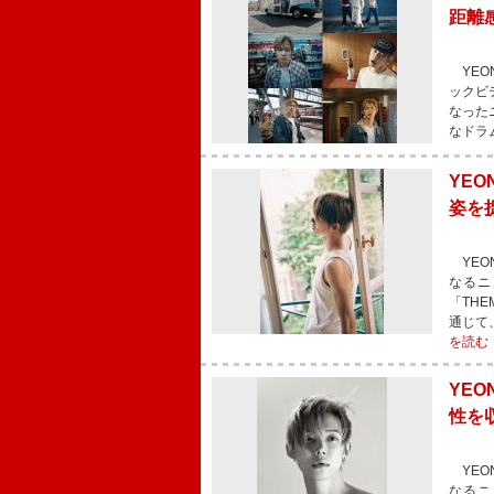
距離感
YEON
ックビデ
なったニ
なドラ
YEO
姿を
YEON
なるニ
「TH
通じて
を読む
YEO
性を
YEON
なるニ