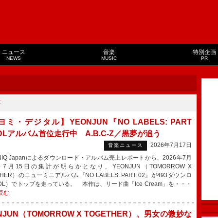
ニュース
音楽
特別企画
NEWS
MUSIC
PR
事
ミ・デジタル】YEONJUN『NO LABELS: PART
DLアルバム首位走行中 A.B.C-Z／黒夢が追う
2026年7月17日
音楽ニュース
NIQ Japanによるダウンロード・アルバム売上レポートから、2026年7月
～7月15日の集計が明らかとなり、YEONJUN（TOMORROW X
THER）のニューミニアルバム『NO LABELS: PART 02』が493ダウンロ
DL）でトップを走っている。 本作は、リード曲「Ice Cream」を・・・
読む
NJUN（TOMORROW X TOGETHER）、男女の微妙な