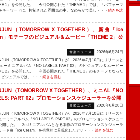
EME 1」を公開した。 今回公開された「THEME 1」では、「パフォーマ
をキーワードに、抑制された雰囲気の中、なめらかで美し・・・
続きを読
NJUN（TOMORROW X TOGETHER）、新曲「Ice
eam」モチーフのビジュアル＆ムービー「THEME 2」公
2026年6月24日
音楽ニュース
JUN（TOMORROW X TOGETHER）が、2026年7月10日にリリースと
ューミニアルバム『NO LABELS: PART 02』のビジュアル＆ムービー
EME 2」を公開した。 今回公開された「THEME 2」のモチーフとなった
」。ビジュアルでは、・・・
続きを読む
NJUN（TOMORROW X TOGETHER）、ミニAL『NO
ELS: PART 02』プロモーションスケジューラーを公開
2026年6月20日
音楽ニュース
JUN（TOMORROW X TOGETHER）が、2026年7月10日にリリースと
ーミニアルバム『NO LABELS: PART 02』のプロモーションスケジュー
公開した。 2ndミニアルバムとなる本作のプロモーションスケジューラ
リード曲「Ice Cream」を視覚的に具現化したデザ・・・
続きを読む