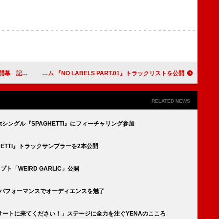
残る8つの瞬間
YEONJUN（TOMORROW X TOGETHER）、1stミニアルバム 『NO LABELS PART.01』トラックリストを公開
RELATED NEWS
の1stシングル『SPAGHETTI』にフィーチャリング参加
AGHETTI』トラックサンプラーを2本公開
プト「WEIRD GARLIC」公開
のパフォーマンスでオーディエンスを魅了
ートに来てください！」ステージに全力を注ぐYENAのこころ