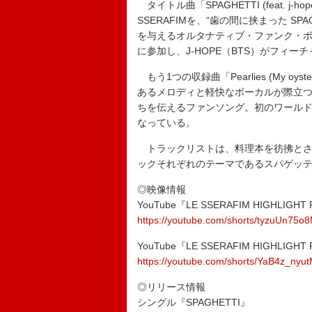
タイトル曲「SPAGHETTI (feat. j
SSERAFIMを、“歯の間に挟まった S
を与えるオルタナティブ・ファンク・ポップ
に参加し、J-HOPE（BTS）がフィ
もう1つの収録曲「Pearlies (My oys
あるメロディと軽快なボーカルが際立つ、F
ちを伝えるファンソング。初のワールドツ
なっている。
トラックリストは、料理本を彷彿とさ
ックそれぞれのテーマであるスパゲッ
◎映像情報
YouTube『LE SSERAFIM HIGHLIGHT PL
https://youtube.com/shorts/tyzuUn75o
YouTube『LE SSERAFIM HIGHLIGHT PLAT
https://youtube.com/shorts/YaB4z_nyu
◎リリース情報
シングル『SPAGHETTI』