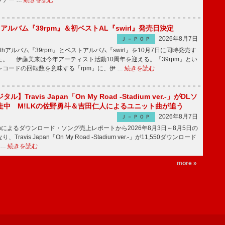
ツアー …
続きを読む
hアルバム『39rpm』＆初ベストAL『swirl』発売日決定
2026年8月7日
Ｊ－ＰＯＰ
hアルバム『39rpm』とベストアルバム『swirl』を10月7日に同時発売す
。 伊藤美来は今年アーティスト活動10周年を迎える。『39rpm』とい
コードの回転数を意味する「rpm」に、伊 …
続きを読む
】Travis Japan「On My Road -Stadium ver.-」がDLソ
走中 M!LKの佐野勇斗＆吉田仁人によるユニット曲が追う
2026年8月7日
Ｊ－ＰＯＰ
apanによるダウンロード・ソング売上レポートから2026年8月3日～8月5日の
ravis Japan「On My Road -Stadium ver.-」が11,550ダウンロード
 …
続きを読む
more »