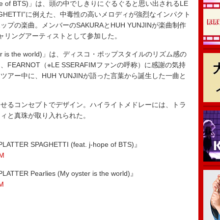
-hope of BTS)」は、頭の中でしきりにぐるぐると思い出されるLE
PAGHETTI”に例えた、中毒性の高いメロディが強烈なインパクト
の楽曲。メンバーのSAKURAとHUH YUNJINが楽曲制作
ーチャリングアーティストとして参加した。
ter is the world)」は、ディスコ・ポップスタイルのリズム感の
EARNOT（※LE SSERAFIMファンの呼称）に感謝の気持
アー中に、HUH YUNJINが語った言葉から誕生した一曲と
せるコンセプトでデザイン。ハイライトメドレーには、トラ
ティと真珠が取り入れられた。
ATTER SPAGHETTI (feat. j-hope of BTS)』
8M
TER Pearlies (My oyster is the world)』
tM