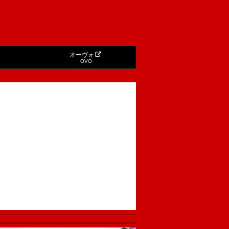
オーヴォ
OVO