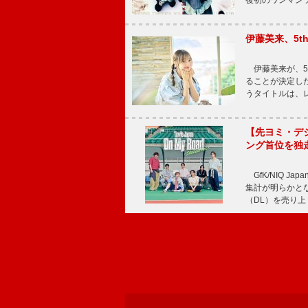
後初のワンマン
伊藤美来、5t
伊藤美来が、5t
ることが決定した
うタイトルは、レ
【先ヨミ・デジタル
ング首位を独
GfK/NIQ J
集計が明らかとなり、T
（DL）を売り上