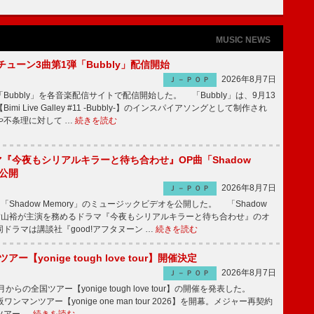
MUSIC NEWS
ーチューン3曲第1弾「Bubbly」配信開始
2026年8月7日
Ｊ－ＰＯＰ
Bubbly」を各音楽配信サイトで配信開始した。 「Bubbly」は、9月13
mi Live Galley #11 -Bubbly-】のインスパイアソングとして制作され
や不条理に対して …
続きを読む
ラマ『今夜もシリアルキラーと待ち合わせ』OP曲「Shadow
V公開
2026年8月7日
Ｊ－ＰＯＰ
「Shadow Memory」のミュージックビデオを公開した。 「Shadow
、横山裕が主演を務めるドラマ『今夜もシリアルキラーと待ち合わせ』のオ
ドラマは講談社『good!アフタヌーン …
続きを読む
ツアー【yonige tough love tour】開催決定
2026年8月7日
Ｊ－ＰＯＰ
月からの全国ツアー【yonige tough love tour】の開催を発表した。
阪ワンマンツアー【yonige one man tour 2026】を開幕。メジャー再契約