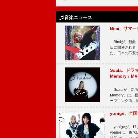
音楽ニュース
Bimi、サマ
Bimiが、新曲「
日に開催される【Bi
た。日々の不安
Soala、ド
Memory」M
Soalaが、新曲
Memory」は
ープニング曲。同
yonige、全国
yonigeが、11
yonigeは、東名