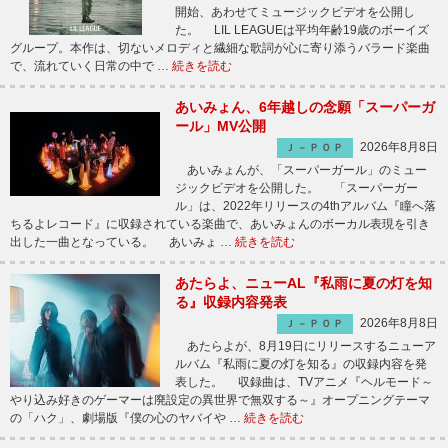
開始、あわせてミュージックビデオを公開し
た。 LIL LEAGUEは平均年齢19歳のボーイズ
グループ。本作は、切ないメロディと繊細な歌詞が心に寄り添うバラード楽曲
で、流れていく日常の中で …
続きを読む
あいみょん、6年越しの念願「スーパーガ
ール」MV公開
2026年8月8日
Ｊ－ＰＯＰ
あいみょんが、「スーパーガール」のミュー
ジックビデオを公開した。 「スーパーガー
ル」は、2022年リリースの4thアルバム『瞳へ落
ちるよレコード』に収録されている楽曲で、あいみょんのボーカル表現を引き
出した一曲となっている。 あいみょ …
続きを読む
あたらよ、ニューAL『私雨に夏の灯を知
る』収録内容発表
2026年8月8日
Ｊ－ＰＯＰ
あたらよが、8月19日にリリースするニューア
ルバム『私雨に夏の灯を知る』の収録内容を発
表した。 収録曲は、TVアニメ『ヘルモード～
やり込み好きのゲーマーは廃設定の異世界で無双する～』オープニングテーマ
の「ハク」、劇場版『僕の心のヤバイや …
続きを読む