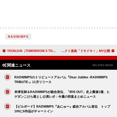
RADWIMPS
YEONJUN（TOMORROW X TOGETHER）、1stミニアルバム 『NO LABELS PART.01』トラックリストを公開
すりぃ、ポケモン×初音ミクのコラボプロジェクト楽曲「ドキドキ！」MV公開
関連ニュース
RELATED NEWS
RADWIMPSのトリビュートアルバム『Dear Jubilee -RADWIMPS
TRIBUTE-』11月リリース
米津玄師＆RADWIMPSが総合首位、「IRIS OUT」史上最速1億、ヒ
ゲダンこけら落とし公演レポ：今週の邦楽まとめニュース
【ビルボード】RADWIMPS『あにゅー』総合アルバム首位 トップ
100に6作品がチャートイン