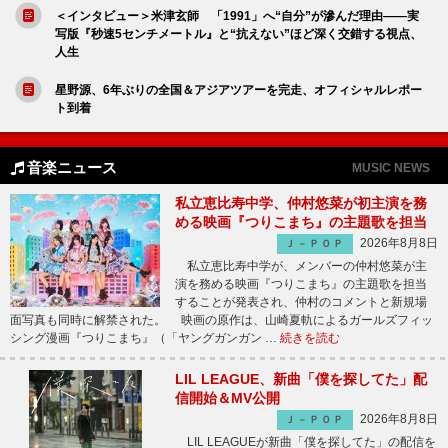
＜インタビュー＞米津玄師 「1991」へ“自分”が滲んだ理由――実
写版『秒速5センチメートル』と“抗えない”ほど深く交錯する視点、
人生
星野源、6年ぶりの全国＆アジアツアーを完走、オフィシャルレポー
ト到着
音楽ニュース
MUSIC NEWS
私立恵比寿中学、仲村悠菜が初主演を務
める映画『つりこまち』の主題歌を担当
2026年8月8日
Ｊ－ＰＯＰ
私立恵比寿中学が、メンバーの仲村悠菜が主
演を務める映画『つりこまち』の主題歌を担当
することが発表され、仲村のコメントと新規場
面写真も同時に解禁された。 映画の原作は、山崎夏軌によるガールズフィッ
シング漫画『つりこまち』（「ヤングガンガン …
続きを読む
LIL LEAGUE、新曲「僕を探してた」配
信開始＆MV公開
2026年8月8日
Ｊ－ＰＯＰ
LIL LEAGUEが新曲「僕を探してた」の配信を