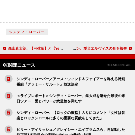
シンディ・ローパー
森山直太朗、【弓弦葉】と【Yeeeehaaaaw!】2つの全国ツアーが開幕
シャロン・オズボーン、愛犬エルヴィスの死を報告
関連ニュース
RELATED NEWS
シンディ・ローパー／アース・ウィンド＆ファイアーを称える特別
番組『グラミー・サルート』放送決定
＜ライブレポート＞シンディ・ローパー、集大成を魅せた最後の来
日ツアー 愛とパワーが武道館を満たす
シンディ・ローパー、【ロックの殿堂】入りにコメント「女性は音
楽とロックンロールに多くの重要な貢献をしてきた」
ビリー・アイリッシュ／グレイシー・エイブラムスら、再始動した
修正第1条委員会で表現の自由への脅威に抗議