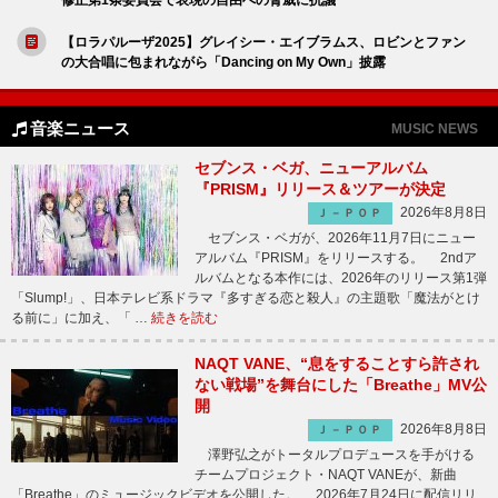
【ロラパルーザ2025】グレイシー・エイブラムス、ロビンとファン
の大合唱に包まれながら「Dancing on My Own」披露
音楽ニュース
MUSIC NEWS
セブンス・ベガ、ニューアルバム
『PRISM』リリース＆ツアーが決定
2026年8月8日
Ｊ－ＰＯＰ
セブンス・ベガが、2026年11月7日にニュー
アルバム『PRISM』をリリースする。 2ndア
ルバムとなる本作には、2026年のリリース第1弾
「Slump!」、日本テレビ系ドラマ『多すぎる恋と殺人』の主題歌「魔法がとけ
る前に」に加え、「 …
続きを読む
NAQT VANE、“息をすることすら許され
ない戦場”を舞台にした「Breathe」MV公
開
2026年8月8日
Ｊ－ＰＯＰ
澤野弘之がトータルプロデュースを手がける
チームプロジェクト・NAQT VANEが、新曲
「Breathe」のミュージックビデオを公開した。 2026年7月24日に配信リリ