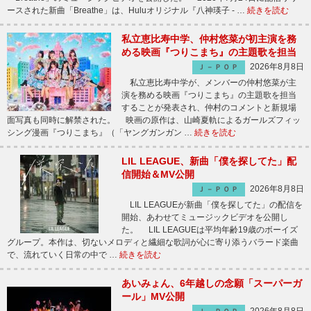
ースされた新曲「Breathe」は、Huluオリジナル『八神瑛子 - …
続きを読む
私立恵比寿中学、仲村悠菜が初主演を務
める映画『つりこまち』の主題歌を担当
2026年8月8日
Ｊ－ＰＯＰ
私立恵比寿中学が、メンバーの仲村悠菜が主
演を務める映画『つりこまち』の主題歌を担当
することが発表され、仲村のコメントと新規場
面写真も同時に解禁された。 映画の原作は、山崎夏軌によるガールズフィッ
シング漫画『つりこまち』（「ヤングガンガン …
続きを読む
LIL LEAGUE、新曲「僕を探してた」配
信開始＆MV公開
2026年8月8日
Ｊ－ＰＯＰ
LIL LEAGUEが新曲「僕を探してた」の配信を
開始、あわせてミュージックビデオを公開し
た。 LIL LEAGUEは平均年齢19歳のボーイズ
グループ。本作は、切ないメロディと繊細な歌詞が心に寄り添うバラード楽曲
で、流れていく日常の中で …
続きを読む
あいみょん、6年越しの念願「スーパーガ
ール」MV公開