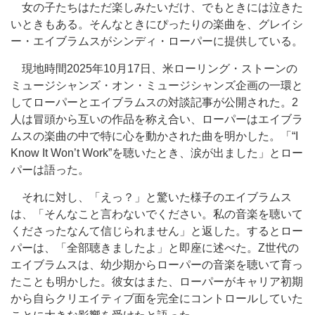
女の子たちはただ楽しみたいだけ、でもときには泣きた
いときもある。そんなときにぴったりの楽曲を、グレイシ
ー・エイブラムスがシンディ・ローパーに提供している。
現地時間2025年10月17日、米ローリング・ストーンの
ミュージシャンズ・オン・ミュージシャンズ企画の一環と
してローパーとエイブラムスの対談記事が公開された。2
人は冒頭から互いの作品を称え合い、ローパーはエイブラ
ムスの楽曲の中で特に心を動かされた曲を明かした。「“I
Know It Won’t Work”を聴いたとき、涙が出ました」とロー
パーは語った。
それに対し、「えっ？」と驚いた様子のエイブラムス
は、「そんなこと言わないでください。私の音楽を聴いて
くださったなんて信じられません」と返した。するとロー
パーは、「全部聴きましたよ」と即座に述べた。Z世代の
エイブラムスは、幼少期からローパーの音楽を聴いて育っ
たことも明かした。彼女はまた、ローパーがキャリア初期
から自らクリエイティブ面を完全にコントロールしていた