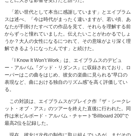
ことに大きな影響を受けたと語った。
「若い世代として本当に感謝しています」とエイブラム
スは述べ、「今は時代がまったく違いますが、若い頃、あ
なたが手掛けたすべての作品を見て、それらを理解する前
からずっと憧れていました。伝えたいことがわかるでしょ
うか？大人の女性になるにつれて、その意味がより深く理
解できるようになったんです」と続けた。
「I Know It Won’t Work」は、エイブラムスのデビュ
ー・アルバム『グッド・リダンス』に収録されており、ロ
ーパーはこの曲をはじめ、彼女の楽曲に見られる“早口の
表現など、曲における独自のリズム感”を高く評価してい
る。
この対談は、エイブラムスがブレイク作『ザ・シークレ
ット・オブ・アス』のツアーを終えた直後に行われた。同
作は米ビルボード・アルバム・チャート“Billboard 200”で
最高2位を記録した。
現在、彼女は次作の制作に取り組んでいるが、まだその