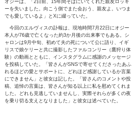
オジーは、「2日前、15年間そばにいてくれた親友ロッキ
ーを失いました。向こう側でまた会おう、親友よ。いつま
でも愛しているよ」とXに綴っていた。
今回のエルヴィスの訃報は、現地時間7月22日にオジー
本人が76歳で亡くなった約3か月後の出来事でもある。シ
ャロンは9月中旬、初めて夫の死について公に語り、イギ
リスで娘ケリーと共に撮影したファルコンリー（鷹狩り体
験）の動画とともに、インスタグラムに感謝のメッセージ
を投稿していた。「皆さんがSNSで寄せてくださったあふ
れるほどの愛とサポートに、どれほど感謝しているか言葉
にできません」と彼女は記した。「皆さんのコメントや投
稿、追悼の言葉は、皆さんが知る以上に私を慰めてくれま
した。どれも見逃していませんし、実際それらが多くの夜
を乗り切る支えとなりました」と彼女は述べていた。