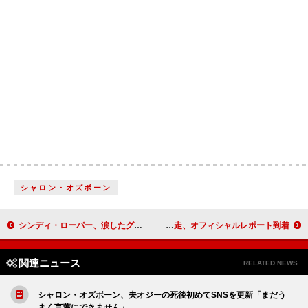
シャロン・オズボーン
シンディ・ローパー、涙したグレイシー・エイブラムスの楽曲を明かす
星野源、6年ぶりの全国＆アジアツアーを完走、オフィシャルレポート到着
関連ニュース
RELATED NEWS
シャロン・オズボーン、夫オジーの死後初めてSNSを更新「まだう
まく言葉にできません」