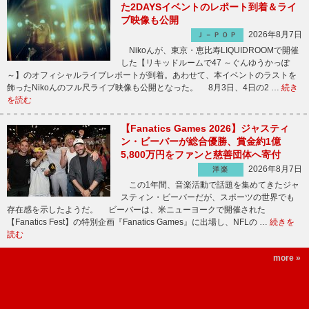
た2DAYSイベントのレポート到着＆ライ
ブ映像も公開
2026年8月7日
Ｊ－ＰＯＰ
Nikoんが、東京・恵比寿LIQUIDROOMで開催
した【リキッドルームで47 ～ぐんゆうかっぽ
～】のオフィシャルライブレポートが到着。あわせて、本イベントのラストを
飾ったNikoんのフル尺ライブ映像も公開となった。 8月3日、4日の2 …
続き
を読む
【Fanatics Games 2026】ジャスティ
ン・ビーバーが総合優勝、賞金約1億
5,800万円をファンと慈善団体へ寄付
2026年8月7日
洋楽
この1年間、音楽活動で話題を集めてきたジャ
スティン・ビーバーだが、スポーツの世界でも
存在感を示したようだ。 ビーバーは、米ニューヨークで開催された
【Fanatics Fest】の特別企画『Fanatics Games』に出場し、NFLの …
続きを
読む
more »