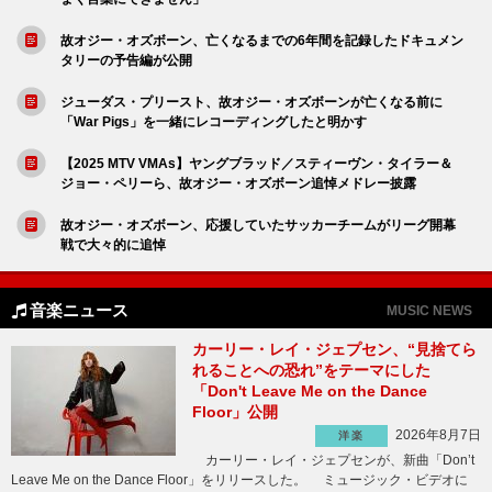
故オジー・オズボーン、亡くなるまでの6年間を記録したドキュメン
タリーの予告編が公開
ジューダス・プリースト、故オジー・オズボーンが亡くなる前に
「War Pigs」を一緒にレコーディングしたと明かす
【2025 MTV VMAs】ヤングブラッド／スティーヴン・タイラー＆
ジョー・ペリーら、故オジー・オズボーン追悼メドレー披露
故オジー・オズボーン、応援していたサッカーチームがリーグ開幕
戦で大々的に追悼
音楽ニュース
MUSIC NEWS
カーリー・レイ・ジェプセン、“見捨てら
れることへの恐れ”をテーマにした
「Don't Leave Me on the Dance
Floor」公開
2026年8月7日
洋楽
カーリー・レイ・ジェプセンが、新曲「Don’t
Leave Me on the Dance Floor」をリリースした。 ミュージック・ビデオに