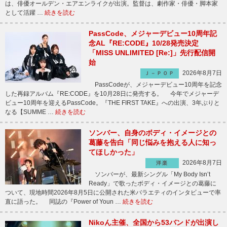
は、俳優オールデン・エアエンライクが出演。監督は、劇作家・俳優・脚本家
として活躍 …
続きを読む
PassCode、メジャーデビュー10周年記
念AL『RE:CODE』10/28発売決定
「MISS UNLIMITED [Re:]」先行配信開
始
2026年8月7日
Ｊ－ＰＯＰ
PassCodeが、メジャーデビュー10周年を記念
した再録アルバム『RE:CODE』を10月28日に発売する。 今年でメジャーデ
ビュー10周年を迎えるPassCode。『THE FIRST TAKE』への出演、3年ぶりと
なる【SUMME …
続きを読む
ソンバー、自身のボディ・イメージとの
葛藤を告白「同じ悩みを抱える人に知っ
てほしかった」
2026年8月7日
洋楽
ソンバーが、最新シングル「My Body Isn’t
Ready」で歌ったボディ・イメージとの葛藤に
ついて、現地時間2026年8月5日に公開された米バラエティのインタビューで率
直に語った。 同誌の『Power of Youn …
続きを読む
Nikoん主催、全国から53バンドが出演し