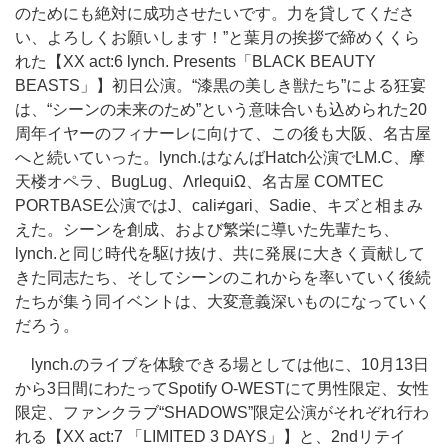
のためにも絶対に成功させたいです。力を貸してくださ
い、よろしくお願いします！”と葉月の挨拶で締めくくら
れた【XX act:6 lynch. Presents「BLACK BEAUTY
BEASTS」】初日公演。“漆黒の美しき獣たち”による狂宴
は、“シーンの未来のため”という意味合いも込められた20
周年イヤーのフィナーレに向けて、この後も大阪、名古屋
へと続いていった。lynch.はなんばHatch公演でLM.C、摩
天楼オペラ、BugLug、ΛrlequiΩ、名古屋 COMTEC
PORTBASE公演ではJ、cali≠gari、Sadie、キズと相まみ
えた。シーンを創成、および繁栄に導いた先輩たち、
lynch.と同じ時代を駆け抜け、共に発展に大きく貢献して
きた同志たち、そしてシーンのこれからを率いていく後続
たちが集う同イベントは、大変意義深いものになっていく
だろう。
lynch.のライブを体験できる場としては他に、10月13日
から3日間にわたってSpotify O-WESTにて男性限定、女性
限定、ファンクラブ“SHADOWS”限定公演がそれぞれ行わ
れる【XX act:7 「LIMITED 3 DAYS」】と、2ndリテイ