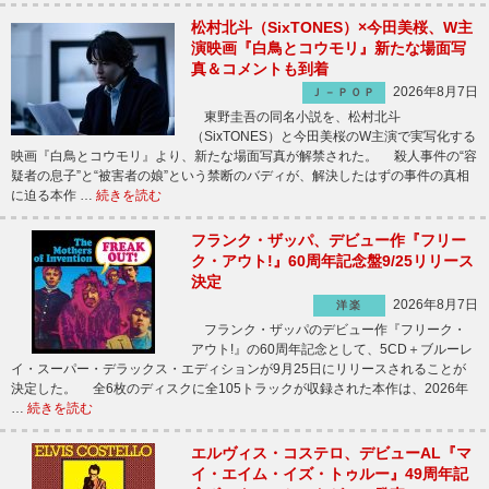
松村北斗（SixTONES）×今田美桜、W主
演映画『白鳥とコウモリ』新たな場面写
真＆コメントも到着
2026年8月7日
Ｊ－ＰＯＰ
東野圭吾の同名小説を、松村北斗
（SixTONES）と今田美桜のW主演で実写化する
映画『白鳥とコウモリ』より、新たな場面写真が解禁された。 殺人事件の“容
疑者の息子”と“被害者の娘”という禁断のバディが、解決したはずの事件の真相
に迫る本作 …
続きを読む
フランク・ザッパ、デビュー作『フリー
ク・アウト!』60周年記念盤9/25リリース
決定
2026年8月7日
洋楽
フランク・ザッパのデビュー作『フリーク・
アウト!』の60周年記念として、5CD＋ブルーレ
イ・スーパー・デラックス・エディションが9月25日にリリースされることが
決定した。 全6枚のディスクに全105トラックが収録された本作は、2026年
…
続きを読む
エルヴィス・コステロ、デビューAL『マ
イ・エイム・イズ・トゥルー』49周年記