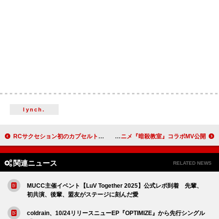
lynch.
RCサクセション初のカプセルトイ化、ALジャケットや55周年ロゴのピンバッジ＆専用台紙がセットに
GENIC「ENDER」×TVアニメ『暗殺教室』コラボMV公開
関連ニュース
RELATED NEWS
MUCC主催イベント【LuV Together 2025】公式レポ到着 先輩、
初共演、後輩、盟友がステージに刻んだ愛
coldrain、10/24リリースニューEP『OPTIMIZE』から先行シングル