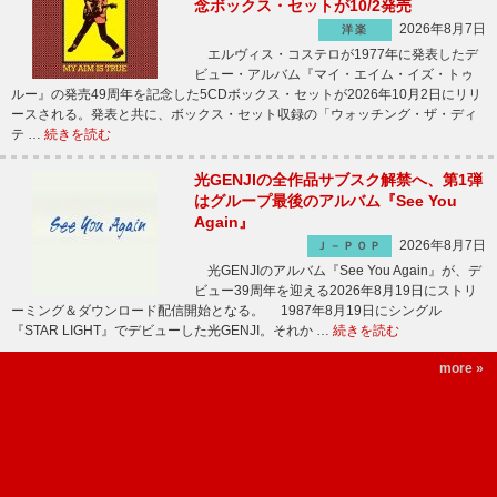
念ボックス・セットが10/2発売
2026年8月7日
洋楽
エルヴィス・コステロが1977年に発表したデ
ビュー・アルバム『マイ・エイム・イズ・トゥ
ルー』の発売49周年を記念した5CDボックス・セットが2026年10月2日にリリ
ースされる。発表と共に、ボックス・セット収録の「ウォッチング・ザ・ディ
テ …
続きを読む
光GENJIの全作品サブスク解禁へ、第1弾
はグループ最後のアルバム『See You
Again』
2026年8月7日
Ｊ－ＰＯＰ
光GENJIのアルバム『See You Again』が、デ
ビュー39周年を迎える2026年8月19日にストリ
ーミング＆ダウンロード配信開始となる。 1987年8月19日にシングル
『STAR LIGHT』でデビューした光GENJI。それか …
続きを読む
more »