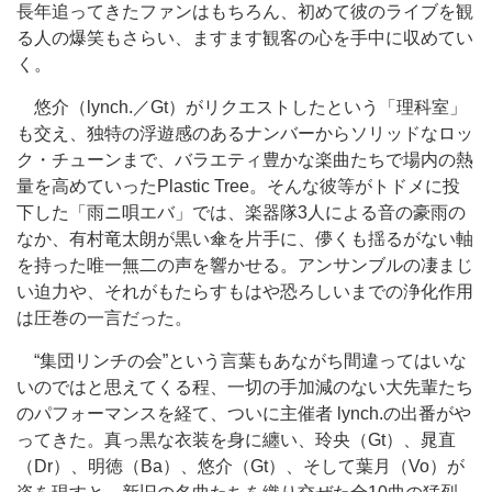
長年追ってきたファンはもちろん、初めて彼のライブを観
る人の爆笑もさらい、ますます観客の心を手中に収めてい
く。
悠介（lynch.／Gt）がリクエストしたという「理科室」
も交え、独特の浮遊感のあるナンバーからソリッドなロッ
ク・チューンまで、バラエティ豊かな楽曲たちで場内の熱
量を高めていったPlastic Tree。そんな彼等がトドメに投
下した「雨ニ唄エバ」では、楽器隊3人による音の豪雨の
なか、有村竜太朗が黒い傘を片手に、儚くも揺るがない軸
を持った唯一無二の声を響かせる。アンサンブルの凄まじ
い迫力や、それがもたらすもはや恐ろしいまでの浄化作用
は圧巻の一言だった。
“集団リンチの会”という言葉もあながち間違ってはいな
いのではと思えてくる程、一切の手加減のない大先輩たち
のパフォーマンスを経て、ついに主催者 lynch.の出番がや
ってきた。真っ黒な衣装を身に纏い、玲央（Gt）、晁直
（Dr）、明徳（Ba）、悠介（Gt）、そして葉月（Vo）が