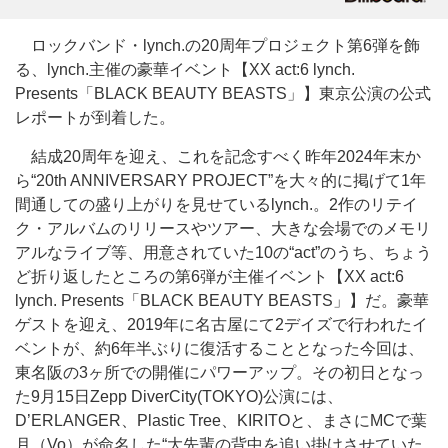
ロックバンド・lynch.の20周年プロジェクト第6弾を飾
る、lynch.主催の豪華イベント【XX act:6 lynch.
Presents「BLACK BEAUTY BEASTS」】東京公演の公式
レポートが到着した。
結成20周年を迎え、これを記念すべく昨年2024年末か
ら“20th ANNIVERSARY PROJECT”を大々的に掲げて1年
間通しての盛り上がりを見せているlynch.。2作のリテイ
ク・アルバムのリリースやツアー、大きな会場でのメモリ
アルなライブ等、用意されていた10の“act”のうち、ちょう
ど折り返したところの第6弾が主催イベント【XX act:6
lynch. Presents「BLACK BEAUTY BEASTS」】だ。豪華
ゲストを迎え、2019年に名古屋にて2デイズで行われたイ
ベントが、約6年半ぶりに復活することとなった今回は、
東名阪の3ヶ所での開催にパワーアップ。その初日となっ
た9月15日Zepp DiverCity(TOKYO)公演には、
D’ERLANGER、Plastic Tree、KIRITOと、まさにMCで葉
月（Vo）が命名した“大先輩の背中を追い掛けさせていた