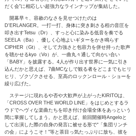
だく会”に相応しい超強力なラインナップが集結した。
開幕早々、容赦のなさを見せつけたのは
D’ERLANGER。一打一打、身体に突き刺さる程の音圧を
叩き出すTetsu（Dr）、すっと心に染みる低音を奏でる
SEELA（Ba）、優しく心地よいギターをかき鳴らす
CIPHER（Gt）、そして力強さと包容力を併せ持った歌声
を聴かせるkyo（Vo）が、一曲丸々通して向かい合い
「BABY」を披露する。4人が作り出す世界に一気に引き
込んだかと思えば、7曲MCなしで観る者をどこまでもヒリ
ヒリ、ゾクゾクさせる、至高のロックンロール・ショーを
繰り広げた。
ステージに現れるや否や大歓声が上がったKIRITOは、
「CROSS OVER THE WORLD LINE」をはじめとするラ
ウドでヘヴィな楽曲たちを叩き付け会場全体をあっという
間に掌握してしまう。かと思えば、前回開催時Angeloと
して出演した際の自身の発言に被せる形で“「集団リンチ
の会」にようこそ！”等と茶目っ気たっぷりに放ち、彼を