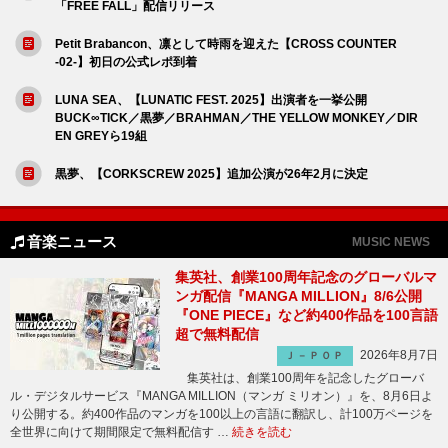
「FREE FALL」配信リリース
Petit Brabancon、凛として時雨を迎えた【CROSS COUNTER
-02-】初日の公式レポ到着
LUNA SEA、【LUNATIC FEST. 2025】出演者を一挙公開
BUCK∞TICK／黒夢／BRAHMAN／THE YELLOW MONKEY／DIR
EN GREYら19組
黒夢、【CORKSCREW 2025】追加公演が26年2月に決定
音楽ニュース
MUSIC NEWS
集英社、創業100周年記念のグローバルマ
ンガ配信『MANGA MILLION』8/6公開
『ONE PIECE』など約400作品を100言語
超で無料配信
2026年8月7日
Ｊ－ＰＯＰ
集英社は、創業100周年を記念したグローバ
ル・デジタルサービス『MANGA MILLION（マンガ ミリオン）』を、8月6日よ
り公開する。約400作品のマンガを100以上の言語に翻訳し、計100万ページを
全世界に向けて期間限定で無料配信す …
続きを読む