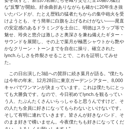
姿を現すと、新旧の名曲たちを織り交ぜた全10曲の猛烈
な“反撃”が開始。紆余曲折ありながらも確かに20年生き抜
いたバンドが、たとえ歴戦の猛者たちからの集中砲火を受
けようとも、そう簡単に白旗を上げるわけがない――晁直
の安定感のあるドラミングを土台に、明徳はスラップ等で
魅せ、玲央と悠介は激しさと奥深さを兼ね備えたギター・
サウンドを展開し、その上で葉月が極悪シャウトから艶や
かなクリーン・トーンまでを自在に操り、確立された
lynch.らしさを炸裂させることで、これを証明してみせ
た。
この日出演した3組への賛辞に続き葉月が語る。“僕たち
は今年の年末、12月28日に東京ガーデンシアター、8,000
キャパでワンマンが決まっています。これは僕たちにとっ
ても大勝負です。なので、今日初めてlynch.を観るってい
う人、たぶんたくさんいらっしゃると思うんですけど、そ
の人たち全員に好きになってもらわないといけないです。
そして有明に連れていきます。皆さんが好きなバンド、そ
のまま好きで構いません。今夜僕たちも好きになってくだ
さい。よろしくお願いします！”