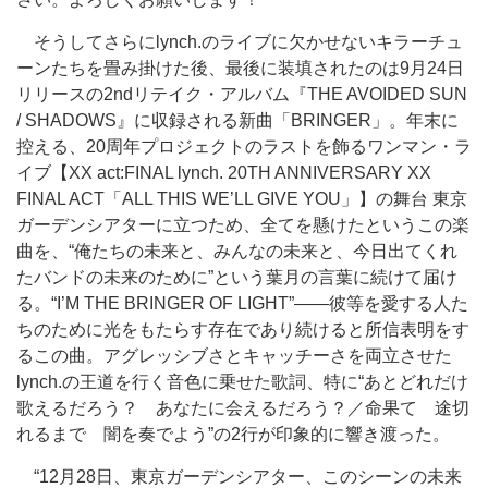
そうしてさらにlynch.のライブに欠かせないキラーチュ
ーンたちを畳み掛けた後、最後に装填されたのは9月24日
リリースの2ndリテイク・アルバム『THE AVOIDED SUN
/ SHADOWS』に収録される新曲「BRINGER」。年末に
控える、20周年プロジェクトのラストを飾るワンマン・ラ
イブ【XX act:FINAL lynch. 20TH ANNIVERSARY XX
FINAL ACT「ALL THIS WE’LL GIVE YOU」】の舞台 東京
ガーデンシアターに立つため、全てを懸けたというこの楽
曲を、“俺たちの未来と、みんなの未来と、今日出てくれ
たバンドの未来のために”という葉月の言葉に続けて届け
る。“I’M THE BRINGER OF LIGHT”――彼等を愛する人た
ちのために光をもたらす存在であり続けると所信表明をす
るこの曲。アグレッシブさとキャッチーさを両立させた
lynch.の王道を行く音色に乗せた歌詞、特に“あとどれだけ
歌えるだろう？ あなたに会えるだろう？／命果て 途切
れるまで 闇を奏でよう”の2行が印象的に響き渡った。
“12月28日、東京ガーデンシアター、このシーンの未来