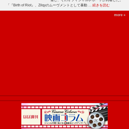
催し、そのオフィシャルレポートが到着した。
「『Birth of Riot』、Zilqyのムーヴメントとして暴動 …
続きを読む
more »