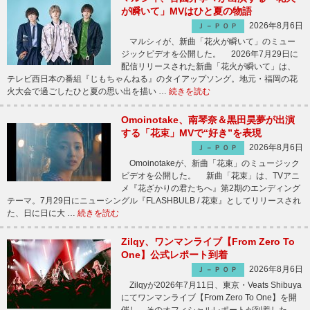
が瞬いて」MVはひと夏の物語
2026年8月6日
Ｊ－ＰＯＰ
マルシィが、新曲「花火が瞬いて」のミュー
ジックビデオを公開した。 2026年7月29日に
配信リリースされた新曲「花火が瞬いて」は、
テレビ西日本の番組『じもちゃんねる』のタイアップソング。地元・福岡の花
火大会で過ごしたひと夏の思い出を描い …
続きを読む
Omoinotake、南琴奈＆黒田昊夢が出演
する「花束」MVで“好き”を表現
2026年8月6日
Ｊ－ＰＯＰ
Omoinotakeが、新曲「花束」のミュージック
ビデオを公開した。 新曲「花束」は、TVアニ
メ『花ざかりの君たちへ』第2期のエンディング
テーマ。7月29日にニューシングル『FLASHBULB / 花束』としてリリースされ
た、日に日に大 …
続きを読む
Zilqy、ワンマンライブ【From Zero To
One】公式レポート到着
2026年8月6日
Ｊ－ＰＯＰ
Zilqyが2026年7月11日、東京・Veats Shibuya
にてワンマンライブ【From Zero To One】を開