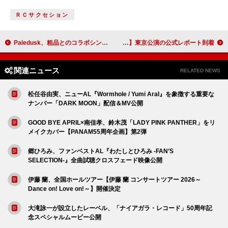
ＲＣサクセション
Paledusk、粗品とのコラボシングル「NO WAY!!」を配信リリース 1stアルバムの発売＆初全国ワンマンツアーも決定
lynch.、20周年プロジェクト第6弾【BLACK BEAUTY BEASTS】東京公演の公式レポート到着
関連ニュース
RELATED NEWS
松任谷由実、ニューAL『Wormhole / Yumi AraI』を象徴する重要な
ナンバー「DARK MOON」配信＆MV公開
GOOD BYE APRIL×南佳孝、鈴木茂「LADY PINK PANTHER」をリ
メイクカバー【PANAM55周年企画】第2弾
郷ひろみ、ファンベストAL『わたしとひろみ -FAN’S
SELECTION-』全曲試聴クロスフェード映像公開
伊藤 蘭、全国ホールツアー【伊藤 蘭 コンサートツアー 2026～
Dance on! Love on!～】開催決定
大滝詠一が設立したレーベル、「ナイアガラ・レコード」50周年記
念スペシャルムービー公開