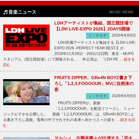
音楽ニュース
MUSIC NEWS
LDHアーティストが集結、国立競技場で
【LDH LIVE-EXPO 2026】2DAYS開催
2026年8月6日
Ｊ－ＰＯＰ
LDH所属アーティストが集結する【LDH LIVE-
EXPO 2026 -PERFECT YEAR BEST-】が、
2026年11月28日・29日の2日間、東京・MUFG
スタジアム（国立競技場）にて開催される。 本公演は、「LDH PE …
続きを
読む
FRUITS ZIPPER、GRe4N BOYZ書き下
ろし「1,2,3,FOOOOUR」MVに自然体の
姿
2026年8月6日
Ｊ－ＰＯＰ
FRUITS ZIPPERが、新曲
「1,2,3,FOOOOUR」を配信リリースし、ミュー
ジックビデオを公開した。 新曲「1,2,3,FOOOOUR」は、GRe4N BOYZによ
る書き下ろし楽曲。電車の中でそれぞれの未来へ向かう人々の姿を …
続きを読
む
マルシィ、古園井寧々が出演する「花火