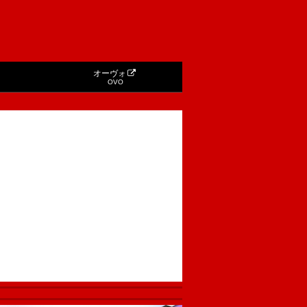
オーヴォ
OVO