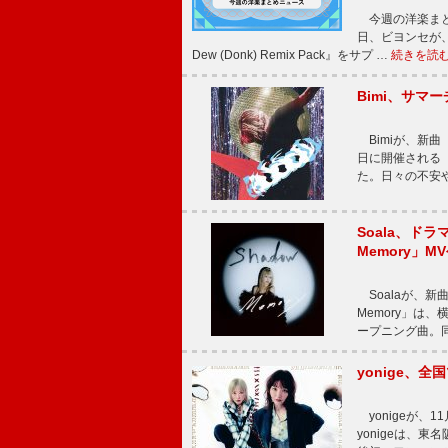
今週の洋楽まと
日、ビヨンセが、先
Dew (Donk) Remix Pack』をサプ …
続きを読
Bimi、サマ
Bimiが、新曲「
日に開催される【Bi
た。日々の不安
Soala、ド
Memory」M
Soalaが、新曲
Memory」は
ープニング曲。同
yonige、全国
yonigeが、11
yonigeは、東名