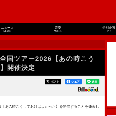
ニュース
音楽
特別企画
NEWS
MUSIC
PR
全国ツアー2026【あの時こう
】開催決定
ポスト
シェア
送る
6【あの時こうしておけばよかった】を開催することを発表し