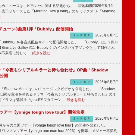
めニュースは、ビヨンセに関する話題から。 現地時間2026年8月5
日リリースした「Morning Dew (Donk)」のリミックスEP『Morning
む
ーチューン3曲第1弾「Bubbly」配信開始
2026年8月7日
Ｊ－ＰＯＰ
Bubbly」を各音楽配信サイトで配信開始した。 「Bubbly」は、9月13
mi Live Galley #11 -Bubbly-】のインスパイアソングとして制作され
や不条理に対して …
続きを読む
ラマ『今夜もシリアルキラーと待ち合わせ』OP曲「Shadow
V公開
2026年8月7日
Ｊ－ＰＯＰ
「Shadow Memory」のミュージックビデオを公開した。 「Shadow
、横山裕が主演を務めるドラマ『今夜もシリアルキラーと待ち合わせ』のオ
ドラマは講談社『good!アフタヌーン …
続きを読む
ツアー【yonige tough love tour】開催決定
2026年8月7日
Ｊ－ＰＯＰ
月からの全国ツアー【yonige tough love tour】の開催を発表した。
阪ワンマンツアー【yonige one man tour 2026】を開幕。メジャー再契約