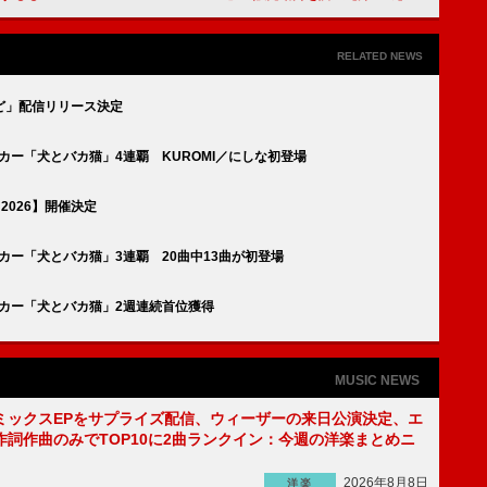
RELATED NEWS
ど」配信リリース決定
ンドバッカー「犬とバカ猫」4連覇 KUROMI／にしな初登場
 2026】開催決定
ンドバッカー「犬とバカ猫」3連覇 20曲中13曲が初登場
ンドバッカー「犬とバカ猫」2週連続首位獲得
MUSIC NEWS
ミックスEPをサプライズ配信、ウィーザーの来日公演決定、エ
作詞作曲のみでTOP10に2曲ランクイン：今週の洋楽まとめニ
2026年8月8日
洋楽