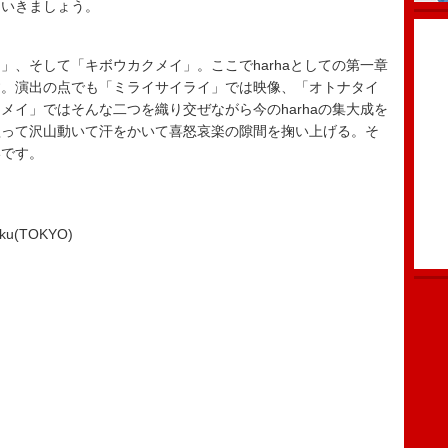
にいきましょう。
」、そして「キボウカクメイ」。ここでharhaとしての第一章
す。演出の点でも「ミライサイライ」では映像、「オトナタイ
メイ」ではそんな二つを織り交ぜながら今のharhaの集大成を
歌って沢山動いて汗をかいて喜怒哀楽の隙間を掬い上げる。そ
いです。
u(TOKYO)