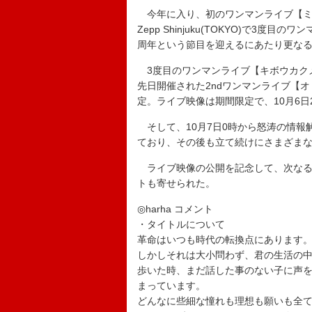
今年に入り、初のワンマンライブ【ミ
Zepp Shinjuku(TOKYO)で3
周年という節目を迎えるにあたり更な
3度目のワンマンライブ【キボウカクメ
先日開催された2ndワンマンライブ【オ
定。ライブ映像は期間限定で、10月6日
そして、10月7日0時から怒涛の情報解
ており、その後も立て続けにさまざま
ライブ映像の公開を記念して、次なるワ
トも寄せられた。
◎harha コメント
・タイトルについて
革命はいつも時代の転換点にあります
しかしそれは大小問わず、君の生活の
歩いた時、まだ話した事のない子に声
まっています。
どんなに些細な憧れも理想も願いも全