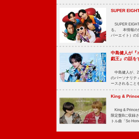
SUPER E
SUPER EI
る。 本情報の発
パーエイト）の日”
中島健人が『
戯王』の話を
中島健人が、2
のパーソナリティを
ースされることを
King & P
King & Pri
限定盤Bに収録
トル曲「So Ho