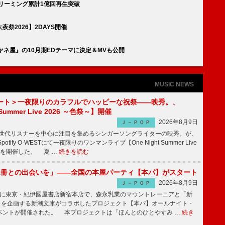
ストリーミング累計1億回再生突破
祭2026】2DAYS開催
ミヤネ屋』の10月期EDテーマに決定＆MVも公開
MUSIC NEWS
ート＞一夜限りのカラフルでハッピーな祝祭――映秀。、
 Summer Live 2026 ～色祭～】開催
2026年8月9日
Ｊ－ＰＯＰ
同世代リスナーを中心に注目を集めるシンガーソングライターの映秀。が、
otify O-WESTにて一夜限りのワンマンライブ【One Night Summer Live
～】を開催した。 夏 …
続きを読む
1冊との出会いを」――全国の本屋パーティ【本パ】がスタート
2026年8月9日
Ｊ－ＰＯＰ
8日に東京・紀伊國屋書店新宿本店で、森永乳業のマウントレーニアと「新
冊」を企画する新潮文庫がコラボしたプロジェクト【本パ】オールナイト・
ベントが開催された。 本プロジェクトは「ほんとのひとやすみ …
続き