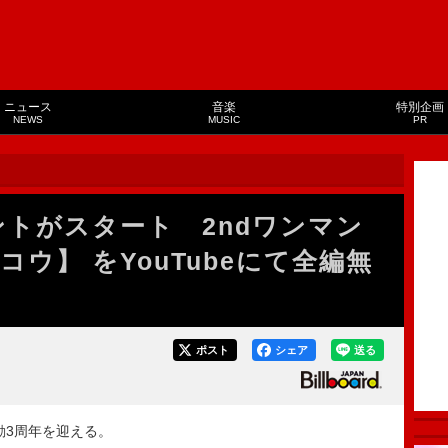
ニュース
音楽
特別企画
NEWS
MUSIC
PR
ベントがスタート 2ndワンマン
ウ】 をYouTubeにて全編無
ポスト
シェア
送る
動3周年を迎える。