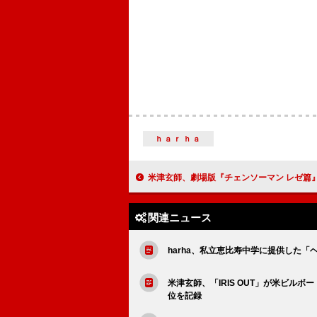
ｈａｒｈａ
米津玄師、劇場版『チェンソーマン レゼ篇』主題歌 「IRIS OUT」ヒット受け“天使の悪魔”
関連ニュース
harha、私立恵比寿中学に提供した「
米津玄師、「IRIS OUT」が米ビルボー
位を記録