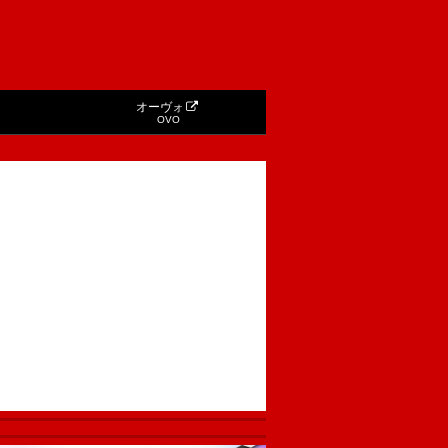
オーヴォ
OVO