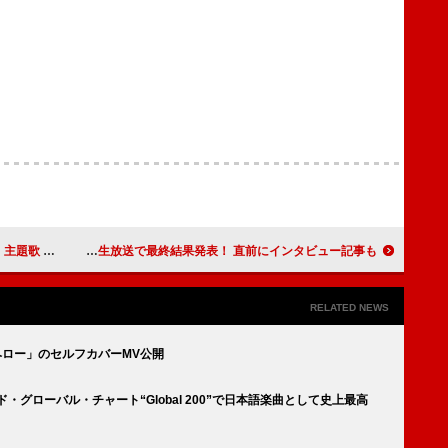
イラスト描き下ろし
Appare! 新メンバーオーディション密着番組『The Next Stage 全力は、伝染する。』10/3（金）20:30～生放送で最終結果発表！ 直前にインタビュー記事も
RELATED NEWS
ヘロー」のセルフカバーMV公開
ド・グローバル・チャート“Global 200”で日本語楽曲として史上最高