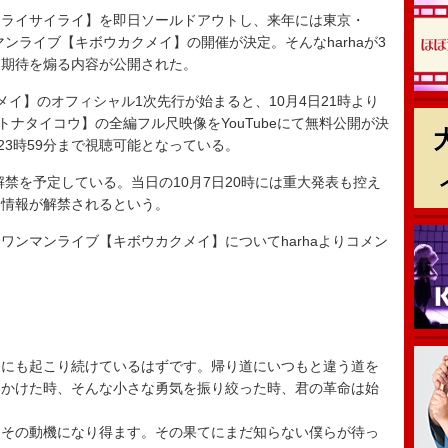
ライサイライ】を即日ソールドアウトし、来年には東京・
度目のワンマンライブ【キボウカクメイ】の開催が決定。そんなharhaが3
る期待を煽る内容が公開された。
イ】のオフィシャル1次先行が始まると、10月4日21時より
トナタイコウ】の全編フル尺映像をYouTubeにて無料公開が決
23時59分まで視聴可能となっている。
禁を予定している。当日の10月7日20時には重大発表も控え
な情報が解禁されるという。
ンマンライブ【キボウカクメイ】についてharhaよりコメン
。
中にも起こり続けているはずです。帰り道にいつもと違う道を
をかけた時、そんな小さな勇気を振り絞った時、君の革命は始
てその動機になり得ます。その果てにまだ知らない僕らが待っ