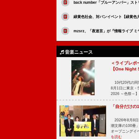
back number「ブルーアンバー」
緑黄色社会、対バンイベント【緑黄色大夜
mzsrz、「夜迷言」が『情報ライブ 
音楽ニュース
＜ライブレポ
【One Night
10代20代の
8月1日に東京・Sp
2026 ～色祭
「自分だけの
2026年8月
潮文庫の100
オープニングイ
を読む