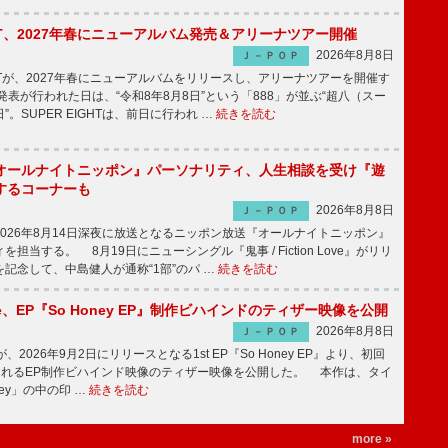
IGHT、2027年春にニューアルバム発売＆アリーナツアー開催
2026年8月8日
Ｊ－ＰＯＰ
GHTが、2027年春にニューアルバムをリリースし、アリーナツアーを開催す
表が行われた日は、“令和8年8月8日”という「888」が並ぶ“超八（スー
。SUPER EIGHTは、前日に行われ …
続きを読む
オールナイトニッポン』パーソナリティ、人生相談を受け『遊
するコーナーも
2026年8月8日
Ｊ－ＰＯＰ
026年8月14日深夜に放送となるニッポン放送『オールナイトニッポン』
担当する。 8月19日にニューシングル『鬼事 / Fiction Love』がリリ
記念して、中島健人が通称“1部”のパ …
続きを読む
rince、EP『So Honey EP』制作ビハインドのティザー映像を公開
2026年8月8日
Ｊ－ＰＯＰ
nceが、2026年9月2日にリリースとなる1st EP『So Honey EP』より、初回
されるEP制作ビハインド映像のティザー映像を公開した。 本作は、タイ
ney」の中の印 …
続きを読む
more »