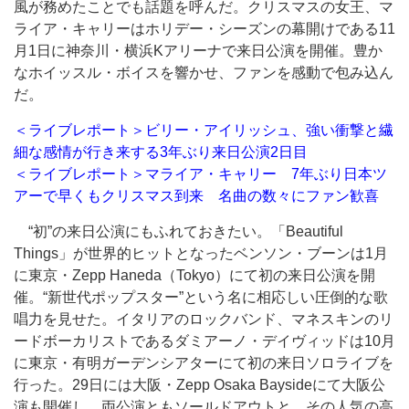
風が務めたことでも話題を呼んだ。クリスマスの女王、マ
ライア・キャリーはホリデー・シーズンの幕開けである11
月1日に神奈川・横浜Kアリーナで来日公演を開催。豊か
なホイッスル・ボイスを響かせ、ファンを感動で包み込ん
だ。
＜ライブレポート＞ビリー・アイリッシュ、強い衝撃と繊
細な感情が行き来する3年ぶり来日公演2日目
＜ライブレポート＞マライア・キャリー 7年ぶり日本ツ
アーで早くもクリスマス到来 名曲の数々にファン歓喜
“初”の来日公演にもふれておきたい。「Beautiful
Things」が世界的ヒットとなったベンソン・ブーンは1月
に東京・Zepp Haneda（Tokyo）にて初の来日公演を開
催。“新世代ポップスター”という名に相応しい圧倒的な歌
唱力を見せた。イタリアのロックバンド、マネスキンのリ
ードボーカリストであるダミアーノ・デイヴィッドは10月
に東京・有明ガーデンシアターにて初の来日ソロライブを
行った。29日には大阪・Zepp Osaka Baysideにて大阪公
演も開催し、両公演ともソールドアウトと、その人気の高