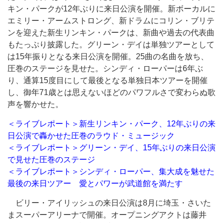
キン・パークが12年ぶりに来日公演を開催。新ボーカルに
エミリー・アームストロング、新ドラムにコリン・ブリテ
ンを迎えた新生リンキン・パークは、新曲や過去の代表曲
もたっぷり披露した。グリーン・デイは単独ツアーとして
は15年振りとなる来日公演を開催。25曲の名曲を放ち、
圧巻のステージを見せた。シンディ・ローパーは6年ぶ
り、通算15度目にして最後となる単独日本ツアーを開催
し、御年71歳とは思えないほどのパワフルさで変わらぬ歌
声を響かせた。
＜ライブレポート＞新生リンキン・パーク、12年ぶりの来
日公演で轟かせた圧巻のラウド・ミュージック
＜ライブレポート＞グリーン・デイ、15年ぶりの来日公演
で見せた圧巻のステージ
＜ライブレポート＞シンディ・ローパー、集大成を魅せた
最後の来日ツアー 愛とパワーが武道館を満たす
ビリー・アイリッシュの来日公演は8月に埼玉・さいた
まスーパーアリーナで開催。オープニングアクトは藤井