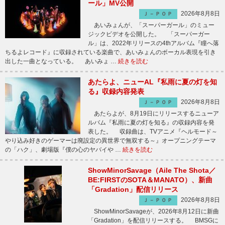
ール」MV公開
2026年8月8日
Ｊ－ＰＯＰ
あいみょんが、「スーパーガール」のミュー
ジックビデオを公開した。 「スーパーガー
ル」は、2022年リリースの4thアルバム『瞳へ落
ちるよレコード』に収録されている楽曲で、あいみょんのボーカル表現を引き
出した一曲となっている。 あいみょ …
続きを読む
あたらよ、ニューAL『私雨に夏の灯を知
る』収録内容発表
2026年8月8日
Ｊ－ＰＯＰ
あたらよが、8月19日にリリースするニューア
ルバム『私雨に夏の灯を知る』の収録内容を発
表した。 収録曲は、TVアニメ『ヘルモード～
やり込み好きのゲーマーは廃設定の異世界で無双する～』オープニングテーマ
の「ハク」、劇場版『僕の心のヤバイや …
続きを読む
ShowMinorSavage（Aile The Shota／
BE:FIRSTのSOTA＆MANATO）、新曲
「Gradation」配信リリース
2026年8月8日
Ｊ－ＰＯＰ
ShowMinorSavageが、2026年8月12日に新曲
「Gradation」を配信リリースする。 BMSGに