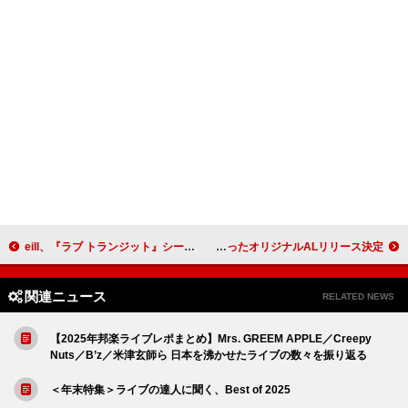
eill、『ラブ トランジット』シーズン3主題歌「ラストシーン.」アコースティックライブ映像公開
スカパラ、“VS.シリーズ”纏ったオリジナルALリリース決定
関連ニュース
RELATED NEWS
【2025年邦楽ライブレポまとめ】Mrs. GREEM APPLE／Creepy
Nuts／B’z／米津玄師ら 日本を沸かせたライブの数々を振り返る
＜年末特集＞ライブの達人に聞く、Best of 2025