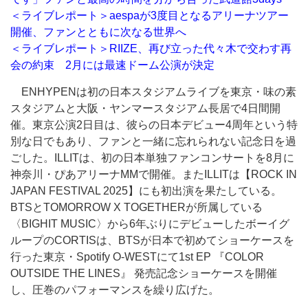
＜ライブレポート＞aespaが3度目となるアリーナツアー
開催、ファンとともに次なる世界へ
＜ライブレポート＞RIIZE、再び立った代々木で交わす再
会の約束 2月には最速ドーム公演が決定
ENHYPENは初の日本スタジアムライブを東京・味の素
スタジアムと大阪・ヤンマースタジアム長居で4日間開
催。東京公演2日目は、彼らの日本デビュー4周年という特
別な日でもあり、ファンと一緒に忘れられない記念日を過
ごした。ILLITは、初の日本単独ファンコンサートを8月に
神奈川・ぴあアリーナMMで開催。またILLITは【ROCK IN
JAPAN FESTIVAL 2025】にも初出演を果たしている。
BTSとTOMORROW X TOGETHERが所属している
〈BIGHIT MUSIC〉から6年ぶりにデビューしたボーイグ
ループのCORTISは、BTSが日本で初めてショーケースを
行った東京・Spotify O-WESTにて1st EP 『COLOR
OUTSIDE THE LINES』 発売記念ショーケースを開催
し、圧巻のパフォーマンスを繰り広げた。