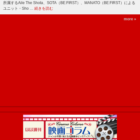
所属するAile The Shota、SOTA（BE:FIRST）、MANATO（BE:FIRST）による
ユニット・Sho …
続きを読む
more »