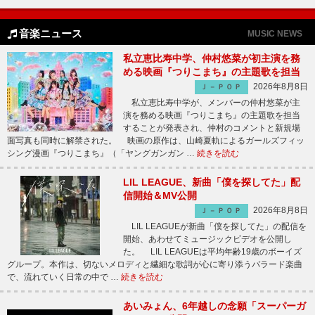
音楽ニュース
MUSIC NEWS
私立恵比寿中学、仲村悠菜が初主演を務
める映画『つりこまち』の主題歌を担当
2026年8月8日
Ｊ－ＰＯＰ
私立恵比寿中学が、メンバーの仲村悠菜が主
演を務める映画『つりこまち』の主題歌を担当
することが発表され、仲村のコメントと新規場
面写真も同時に解禁された。 映画の原作は、山崎夏軌によるガールズフィッ
シング漫画『つりこまち』（「ヤングガンガン …
続きを読む
LIL LEAGUE、新曲「僕を探してた」配
信開始＆MV公開
2026年8月8日
Ｊ－ＰＯＰ
LIL LEAGUEが新曲「僕を探してた」の配信を
開始、あわせてミュージックビデオを公開し
た。 LIL LEAGUEは平均年齢19歳のボーイズ
グループ。本作は、切ないメロディと繊細な歌詞が心に寄り添うバラード楽曲
で、流れていく日常の中で …
続きを読む
あいみょん、6年越しの念願「スーパーガ