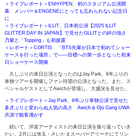
＜ライブレポート＞ENHYPEN、初のスタジアム公演開
幕 メンバー＆ENGENEにとっても忘れられない記念日
に
＜ライブレポート＞ILLIT、日本初公演【2025 ILLIT
GLITTER DAY IN JAPAN】で見せたGLLITとの絆の強さ
乃紫と「Topping」も初披露
＜レポート＞CORTIS 「BTS先輩が日本で初めてショー
ケースを行った場所」で――目標への第一歩となった初来
日ショーケース開催
久しぶりの来日公演となったのはJay Park。6年ぶりの
単独ツアーを開催しファン待望の公演となった。また、ス
ペシャルゲストとしてAwichが登場し、大盛況を見せた。
＜ライブレポート＞Jay Park、6年ぶり単独公演で見せた
多才ぶりと変わらぬ人気の高さ Awich & Ojo Gang UWA
共演で観客沸かす
続いて、洋楽アーティストの来日公演を振り返っていき
たい。2月には埼玉・さいたまスーパーアリーナにてリン