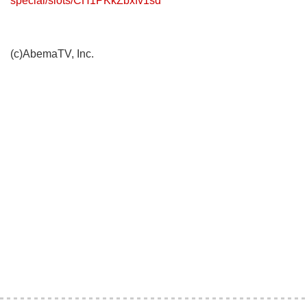
special/slots/CH1PKkZbxfv1sd
(c)AbemaTV, Inc.