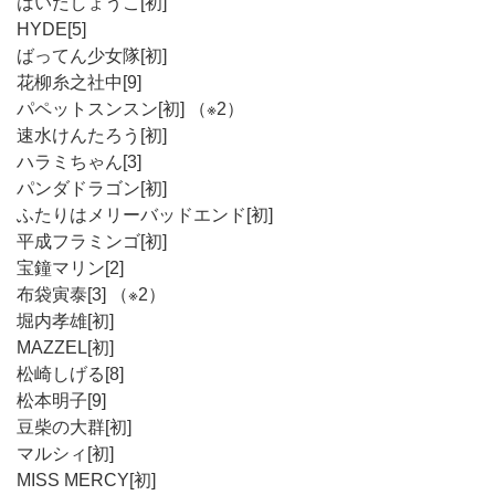
はいだしょうこ[初]
HYDE[5]
ばってん少女隊[初]
花柳糸之社中[9]
パペットスンスン[初] （※2）
速水けんたろう[初]
ハラミちゃん[3]
パンダドラゴン[初]
ふたりはメリーバッドエンド[初]
平成フラミンゴ[初]
宝鐘マリン[2]
布袋寅泰[3] （※2）
堀内孝雄[初]
MAZZEL[初]
松崎しげる[8]
松本明子[9]
豆柴の大群[初]
マルシィ[初]
MISS MERCY[初]