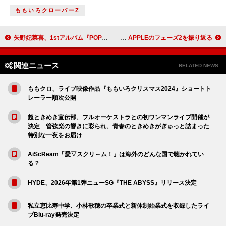
ももいろクローバーZ
矢野妃菜喜、1stアルバム『POPPING BOX』3/5に発売決定
バンド初のレコ大3連覇 偉業尽くしのMrs. GREEN APPLEのフェーズ2を振り返る
関連ニュース
RELATED NEWS
ももクロ、ライブ映像作品『ももいろクリスマス2024』ショートト
レーラー順次公開
超ときめき宣伝部、フルオーケストラとの初ワンマンライブ開催が
決定 管弦楽の響きに彩られ、青春のときめきがぎゅっと詰まった
特別な一夜をお届け
AiScReam「愛▽スクリ～ム！」は海外のどんな国で聴かれてい
る？
HYDE、2026年第1弾ニューSG『THE ABYSS』リリース決定
私立恵比寿中学、小林歌穂の卒業式と新体制始業式を収録したライ
ブBlu-ray発売決定