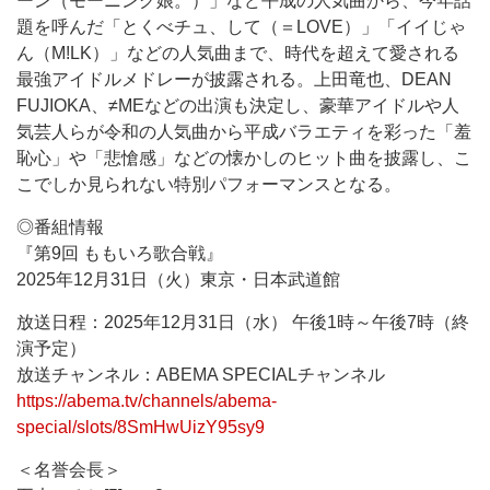
ーン（モーニング娘。）」など平成の人気曲から、今年話
題を呼んだ「とくべチュ、して（＝LOVE）」「イイじゃ
ん（M!LK）」などの人気曲まで、時代を超えて愛される
最強アイドルメドレーが披露される。上田竜也、DEAN
FUJIOKA、≠MEなどの出演も決定し、豪華アイドルや人
気芸人らが令和の人気曲から平成バラエティを彩った「羞
恥心」や「悲愴感」などの懐かしのヒット曲を披露し、こ
こでしか見られない特別パフォーマンスとなる。
◎番組情報
『第9回 ももいろ歌合戦』
2025年12月31日（火）東京・日本武道館
放送日程：2025年12月31日（水） 午後1時～午後7時（終
演予定）
放送チャンネル：ABEMA SPECIALチャンネル
https://abema.tv/channels/abema-
special/slots/8SmHwUizY95sy9
＜名誉会長＞