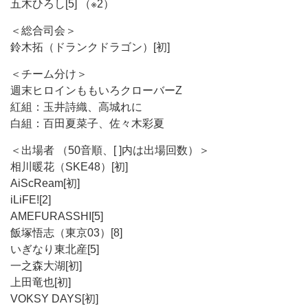
五木ひろし[5] （※2）
＜総合司会＞
鈴木拓（ドランクドラゴン）[初]
＜チーム分け＞
週末ヒロインももいろクローバーZ
紅組：玉井詩織、高城れに
白組：百田夏菜子、佐々木彩夏
＜出場者 （50音順、[ ]内は出場回数）＞
相川暖花（SKE48）[初]
AiScReam[初]
iLiFE![2]
AMEFURASSHI[5]
飯塚悟志（東京03）[8]
いぎなり東北産[5]
一之森大湖[初]
上田竜也[初]
VOKSY DAYS[初]