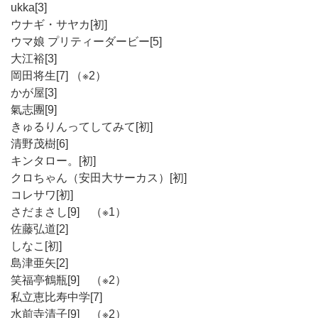
ukka[3]
ウナギ・サヤカ[初]
ウマ娘 プリティーダービー[5]
大江裕[3]
岡田将生[7] （※2）
かが屋[3]
氣志團[9]
きゅるりんってしてみて[初]
清野茂樹[6]
キンタロー。[初]
クロちゃん（安田大サーカス）[初]
コレサワ[初]
さだまさし[9] （※1）
佐藤弘道[2]
しなこ[初]
島津亜矢[2]
笑福亭鶴瓶[9] （※2）
私立恵比寿中学[7]
水前寺清子[9] （※2）