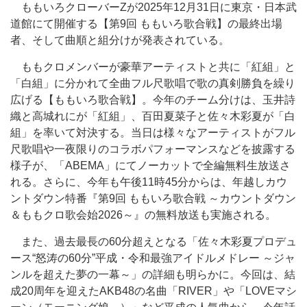
ももいろクローバーZが2025年12月31日に東京・日本武
道館にて開催する【第9回 ももいろ歌合戦】の最終出場
者、そして曲順と組分けが発表されている。
ももクロメンバーが豪華アーティストと共に「紅組」と
「白組」に分かれて全曲フル尺歌唱で歌の真剣勝負を繰り
広げる【ももいろ歌合戦】。今年のチーム分けは、玉井詩
織と高城れにが「紅組」、百田夏菜子と佐々木彩夏が「白
組」を率いて対決する。当日は様々なアーティストがフル
尺歌唱や一夜限りのコラボパフォーマンスなどを披露する
様子が、「ABEMA」にてノーカットで全編無料生放送さ
れる。さらに、今年も午後11時45分からは、年越しカウ
ントダウン特番『第9回 ももいろ歌合戦 ～カウントダウン
＆ももクロ歌会始2026～』の無料放送も実施される。
また、過去最長の60分超えとなる「佐々木彩夏プロデュ
ース“怒涛の60分”平成・令和最強アイドルメドレー ～ジャ
ンルを超えた夢の一幕～」の詳細も明らかに。今回は、結
成20周年を迎えたAKB48の名曲「RIVER」や「LOVEマシ