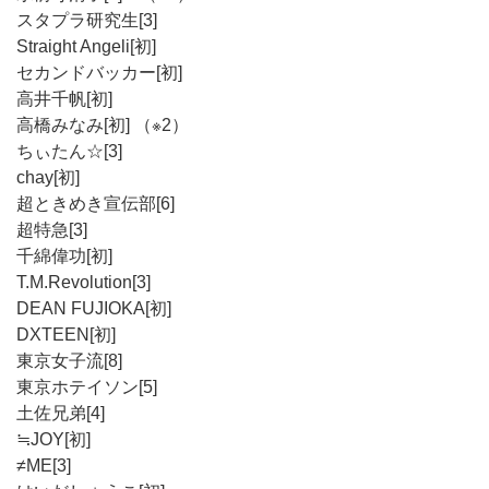
スタプラ研究生[3]
Straight Angeli[初]
セカンドバッカー[初]
高井千帆[初]
高橋みなみ[初] （※2）
ちぃたん☆[3]
chay[初]
超ときめき宣伝部[6]
超特急[3]
千綿偉功[初]
T.M.Revolution[3]
DEAN FUJIOKA[初]
DXTEEN[初]
東京女子流[8]
東京ホテイソン[5]
土佐兄弟[4]
≒JOY[初]
≠ME[3]