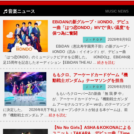
音楽ニュース
MUSIC NEWS
EBiDANの新グループ・iiONDO、デビュ
ー曲「はつ恋ONDO」MVで“良い温度”を
保つ為に奮闘
2026年8月9日
Ｊ－ＰＯＰ
EBiDAN（恵比寿学園男子部）の新グループ・
iiONDO（読み：イイオンド）が、デビュー曲
「はつ恋ONDO」のミュージックビデオを公開した。 iiONDOは、EBiDAN発
足15周年を記念したオーディション【EBiDAN THE AU …
続きを読む
ももクロ、アーケードカードゲーム『機
動戦士ガンダム』テーマソングを担当
2026年8月9日
Ｊ－ＰＯＰ
ももいろクローバーZの新曲「無 我 夢 中」
が、アーケードカードゲーム『機動戦士ガンダ
ム アーセナルコマンダー ver.β』のテーマソング
に決定した。 2026年8月下旬よりオープンβテストが始まる本ゲームは、前
作『機動戦士ガンダム ア …
続きを読む
【No No Girls】ASHA＆KOKONAによる
ユニット・TAKARA、デビュー曲「Time