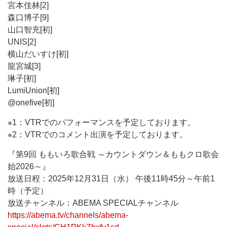
宮本佳林[2]
森口博子[9]
山口智充[初]
UNIS[2]
横山だいすけ[初]
龍宮城[3]
琳子[初]
LumiUnion[初]
@onefive[初]
※1：VTRでのパフォーマンスを予定しております。
※2：VTRでのコメント出演を予定しております。
『第9回 ももいろ歌合戦 ～カウントダウン＆ももクロ歌会
始2026～』
放送日程：2025年12月31日（水） 午後11時45分～午前1
時（予定）
放送チャンネル：ABEMA SPECIALチャンネル
https://abema.tv/channels/abema-