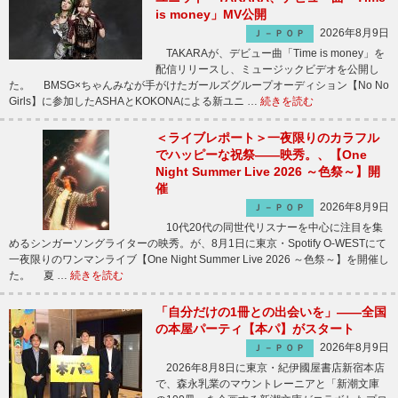
is money」MV公開
2026年8月9日
Ｊ－ＰＯＰ
TAKARAが、デビュー曲「Time is money」を
配信リリースし、ミュージックビデオを公開し
た。 BMSG×ちゃんみなが手がけたガールズグループオーディション【No No
Girls】に参加したASHAとKOKONAによる新ユニ …
続きを読む
＜ライブレポート＞一夜限りのカラフル
でハッピーな祝祭――映秀。、【One
Night Summer Live 2026 ～色祭～】開
催
2026年8月9日
Ｊ－ＰＯＰ
10代20代の同世代リスナーを中心に注目を集
めるシンガーソングライターの映秀。が、8月1日に東京・Spotify O-WESTにて
一夜限りのワンマンライブ【One Night Summer Live 2026 ～色祭～】を開催し
た。 夏 …
続きを読む
「自分だけの1冊との出会いを」――全国
の本屋パーティ【本パ】がスタート
2026年8月9日
Ｊ－ＰＯＰ
2026年8月8日に東京・紀伊國屋書店新宿本店
で、森永乳業のマウントレーニアと「新潮文庫