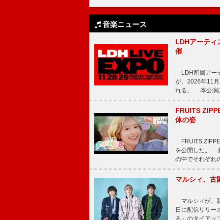
音楽ニュース
LDHアーティス
催
LDH所属アーティス
が、2026年1
れる。 本公演は
FRUITS ZI
体の姿
FRUITS ZI
を公開した。 新曲
の中でそれぞれ
マルシィ、古
マルシィが、新
日に配信リリー
る』のタイアッ