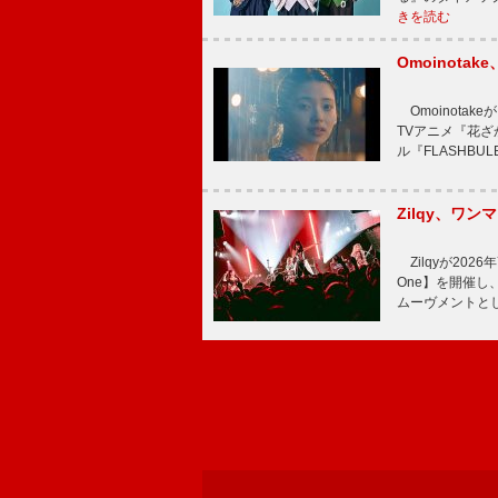
きを読む
Omoinot
Omoinota
TVアニメ『花ざ
ル『FLASHBU
Zilqy、ワン
Zilqyが2026年
One】を開催し、
ムーヴメントと