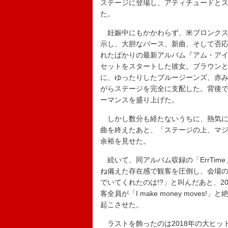
ステージに登場し、アティチュードと
た。
妊娠中にもかかわらず、米ブロンクス
示し、大胆なバース、新曲、そして否
れたばかりの最新アルバム『アム・アイ・ザ・ドラ
セットをスタートした彼女。ブラウン
に、ゆったりしたブルージーンズ、赤
がらステージを完全に支配した。背後
ーマンスを盛り上げた。
しかし数分も経たないうちに、熱気に
曲を終えたあと、「ステージの上、マ
余裕を見せた。
続いて、同アルバム収録の「ErrTi
ね備えた存在感で観客を圧倒し、会場の
でいてくれたのは!?」と叫んだあと、201
客全員が「I make money mov
起こさせた。
ラストを飾ったのは2018年の大ヒット曲