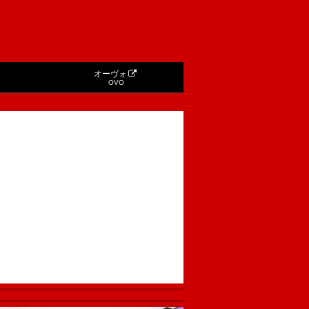
オーヴォ
OVO