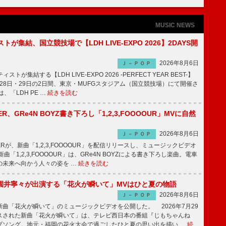
MUSIC NEWS
トが集結、国立競技場で【LDH LIVE-EXPO 2026】2DAYS開
2026年8月6日
Ｊ－ＰＯＰ
トが集結する【LDH LIVE-EXPO 2026 -PERFECT YEAR BEST-】
1月28日・29日の2日間、東京・MUFGスタジアム（国立競技場）にて開催さ
、「LDH PE …
続きを読む
PPER、GRe4N BOYZ書き下ろし「1,2,3,FOOOOUR」MVに自然
2026年8月6日
Ｊ－ＰＯＰ
PPERが、新曲「1,2,3,FOOOOUR」を配信リリースし、ミュージックビデオ
「1,2,3,FOOOOUR」は、GRe4N BOYZによる書き下ろし楽曲。電車
の未来へ向かう人々の姿を …
続きを読む
園井寧々が出演する「花火が瞬いて」MVはひと夏の物語
2026年8月6日
Ｊ－ＰＯＰ
曲「花火が瞬いて」のミュージックビデオを公開した。 2026年7月29
スされた新曲「花火が瞬いて」は、テレビ西日本の番組『じもちゃんね
プソング。地元・福岡の花火大会で過ごしたひと夏の思い出を描い …
続