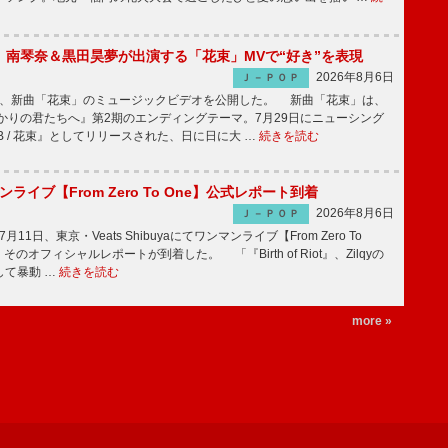
ake、南琴奈＆黒田昊夢が出演する「花束」MVで“好き”を表現
2026年8月6日
Ｊ－ＰＯＰ
keが、新曲「花束」のミュージックビデオを公開した。 新曲「花束」は、
かりの君たちへ』第2期のエンディングテーマ。7月29日にニューシング
LB / 花束』としてリリースされた、日に日に大 …
続きを読む
マンライブ【From Zero To One】公式レポート到着
2026年8月6日
Ｊ－ＰＯＰ
7月11日、東京・Veats Shibuyaにてワンマンライブ【From Zero To
そのオフィシャルレポートが到着した。 「『Birth of Riot』、Zilqyの
して暴動 …
続きを読む
more »