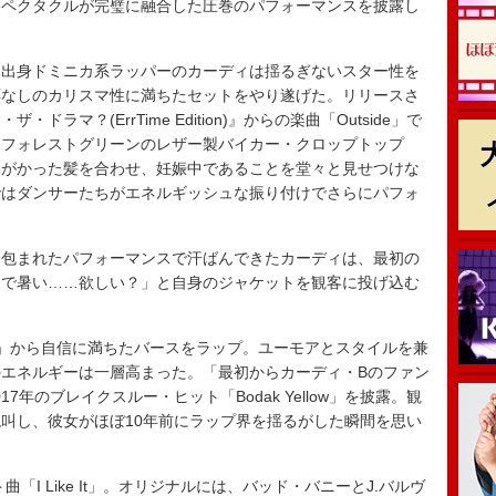
スペクタクルが完璧に融合した圧巻のパフォーマンスを披露し
出身ドミニカ系ラッパーのカーディは揺るぎないスター性を
応なしのカリスマ性に満ちたセットをやり遂げた。リリースさ
マ？(ErrTime Edition)』からの楽曲「Outside」で
とフォレストグリーンのレザー製バイカー・クロップトップ
みがかった髪を合わせ、妊娠中であることを堂々と見せつけな
ではダンサーたちがエネルギッシュな振り付けでさらにパフォ
包まれたパフォーマンスで汗ばんできたカーディは、最初の
ジで暑い……欲しい？」と自身のジャケットを観客に投げ込む
me」から自信に満ちたバースをラップ。ユーモアとスタイルを兼
エネルギーは一層高まった。「最初からカーディ・Bのファン
7年のブレイクスルー・ヒット「Bodak Yellow」を披露。観
es!」と絶叫し、彼女がほぼ10年前にラップ界を揺るがした瞬間を思い
「I Like It」。オリジナルには、バッド・バニーとJ.バルヴ