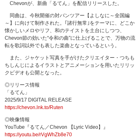
Chevonが、新曲「るてん」を配信リリースした。
同曲は、今秋開催の対バンツアー【よしなに～全国編
～】に向けて制作された。｢諸行無常｣をテーマに、どこか
懐かしいメロやリフ、和のテイストを土台にしつつ、
Chevon節の効いた“令和の曲”に仕上げることで、万物の流
転を歌詞以外でも表した楽曲となっているという。
また、ジャケット写真を手がけたクリエイター・つちも
ちしんじによるイラストとアニメーションを用いたリリッ
クビデオも公開となった。
◎リリース情報
「るてん」
2025/9/17 DIGITAL RELEASE
https://chevon.lnk.to/Ruten
◎映像情報
YouTube『るてん／Chevon 【Lyric Video】』
https://youtu.be/rVgWhZb8e70