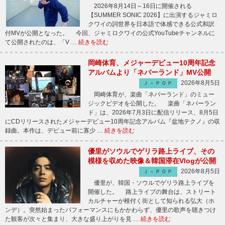
2026年8月14日～16日に開催される
【SUMMER SONIC 2026】に出演するジャミロ
クワイの詞世界を日本語で体感できる公式和訳
付MVが公開となった。 今回、ジャミロクワイの公式YouTubeチャンネルに
て公開されたのは、「V …
続きを読む
岡崎体育、メジャーデビュー10周年記念
アルバムより「ネバーランド」MV公開
2026年8月5日
Ｊ－ＰＯＰ
岡崎体育が、楽曲「ネバーランド」のミュー
ジックビデオを公開した。 楽曲「ネバーラン
ド」は、2026年7月3日に配信リリース、8月5日
にCDリリースされたメジャーデビュー10周年記念アルバム『盆地テクノ』の収
録曲。本作は、デビュー前に寡少 …
続きを読む
優里がソウルでゲリラ路上ライブ、その
模様を収めた映像＆韓国滞在Vlogが公開
2026年8月5日
Ｊ－ＰＯＰ
優里が、韓国・ソウルでゲリラ路上ライブを
開催した。 路上ライブの舞台は、ストリート
カルチャーが根付く街として知られる弘大（ホ
ンデ）。突然始まったパフォーマンスにもかかわらず、優里の歌声を聴きつけ
た観客が次々と集まり、大きな盛り上がりを見 …
続きを読む