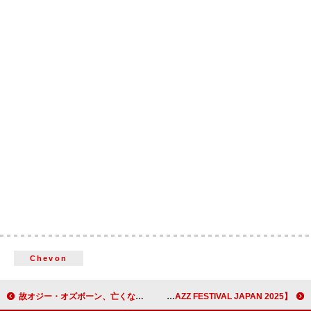
Chevon
故オジー・オズボーン、亡くなるまでの6年間を記録したドキュメンタリーの予告編が公開
【MONTREUX JAZZ FESTIVAL JAPAN 2025】第一弾出演アーティスト＆メインビジュアル解禁