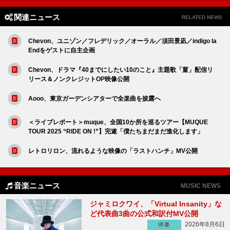
関連ニュース
RELATED NEWS
Chevon、ユニゾン／フレデリック／オーラル／須田景凪／indigo la
Endをゲストに自主企画
Chevon、ドラマ『40までにしたい10のこと』主題歌「菫」配信リ
リース＆ノンクレジットOP映像公開
Aooo、東京ガーデンシアターで全楽曲を披露へ
＜ライブレポート＞muque、全国10か所を巡るツアー【MUQUE
TOUR 2025 “RIDE ON !”】完遂「僕たちまだまだ進化します」
レトロリロン、流れるような映像の「ラストハンチ」MV公開
音楽ニュース
MUSIC NEWS
ジャミロクワイ、「Virtual Insanity」な
ど代表曲3曲の公式和訳付MV公開
2026年8月6日
洋楽