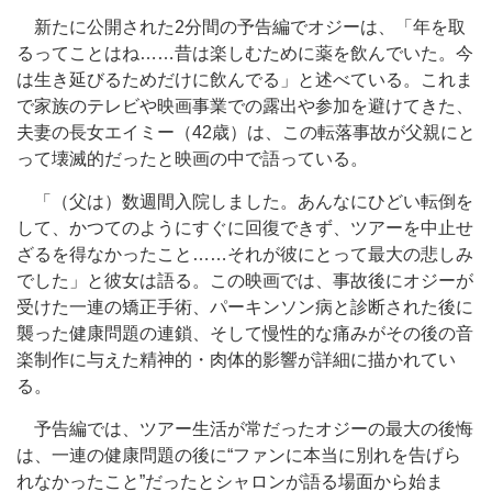
新たに公開された2分間の予告編でオジーは、「年を取
るってことはね……昔は楽しむために薬を飲んでいた。今
は生き延びるためだけに飲んでる」と述べている。これま
で家族のテレビや映画事業での露出や参加を避けてきた、
夫妻の長女エイミー（42歳）は、この転落事故が父親にと
って壊滅的だったと映画の中で語っている。
「（父は）数週間入院しました。あんなにひどい転倒を
して、かつてのようにすぐに回復できず、ツアーを中止せ
ざるを得なかったこと……それが彼にとって最大の悲しみ
でした」と彼女は語る。この映画では、事故後にオジーが
受けた一連の矯正手術、パーキンソン病と診断された後に
襲った健康問題の連鎖、そして慢性的な痛みがその後の音
楽制作に与えた精神的・肉体的影響が詳細に描かれてい
る。
予告編では、ツアー生活が常だったオジーの最大の後悔
は、一連の健康問題の後に“ファンに本当に別れを告げら
れなかったこと”だったとシャロンが語る場面から始ま