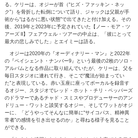
る。ケリーは、オジーが首（“ヒズ・ファッキン・ネッ
ク”）を骨折した転倒について語り、ジャックは父親が手
術から“はるかに悪い状態”で出てきたと付け加える。その
後、2019年と2023年に予定されていた【ノー・モア・ツ
アーズ II】フェアウェル・ツアーの中止は、「彼にとって
最大の悲しみでした」とエイミーは語る。
オジーは2020年の『オーディナリー・マン』と2022年
の『ペイシェント・ナンバー9』という最後の2枚のソロ・
アルバムとなる作品に取り組んでいたが、ケリーは、父を
毎日スタジオに連れて行き、そこで“魔法が始まってい
た”と表現している。赤い玉座に座ってボーカルを録音す
るオジー、スタジオでレッド・ホット・チリ・ペッパーズ
のドラマーであるチャド・スミスやプロデューサーのアン
ドリュー・ワットと談笑するオジー、そしてワットがオジ
ーに、「どうやってそんなに簡単に“サイコパス、精神異
常者”の感情を引き出せるのか」と尋ねる様子を見ること
ができる。