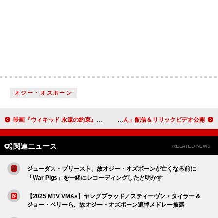
オジー・オズボーン
映画『ウィキッド 永遠の約束』サントラ発売日＆トラックリスト解禁、オリジナル曲2曲収録
Chevon、対バンツアーに向けて制作した新曲「るてん」配信＆リリックビデオ公開
関連ニュース
RELATED NEWS
ジューダス・プリースト、故オジー・オズボーンが亡くなる前に
「War Pigs」を一緒にレコーディングしたと明かす
【2025 MTV VMAs】ヤングブラッド／スティーヴン・タイラー＆
ジョー・ペリーら、故オジー・オズボーン追悼メドレー披露