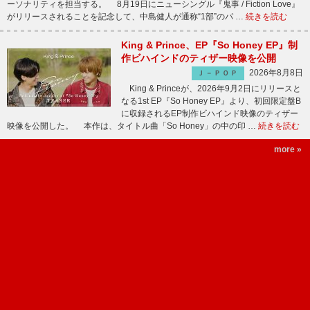
ーソナリティを担当する。 8月19日にニューシングル『鬼事 / Fiction Love』
がリリースされることを記念して、中島健人が通称“1部”のパ …
続きを読む
King & Prince、EP『So Honey EP』制
作ビハインドのティザー映像を公開
2026年8月8日
Ｊ－ＰＯＰ
King & Princeが、2026年9月2日にリリースと
なる1st EP『So Honey EP』より、初回限定盤B
に収録されるEP制作ビハインド映像のティザー
映像を公開した。 本作は、タイトル曲「So Honey」の中の印 …
続きを読む
more »