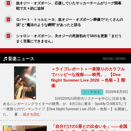
故オジー・オズボーン、応援していたサッカーチームがリーグ開幕
戦で大々的に追悼
ロバート・トゥルヒーヨ、故オジー・オズボーン葬儀で“たくさんの
涙”と“魔法のような瞬間”があったと語る
シャロン・オズボーン、夫オジーの死後初めてSNSを更新「まだう
まく言葉にできません」
音楽ニュース
MUSIC NEWS
＜ライブレポート＞一夜限りのカラフル
でハッピーな祝祭――映秀。、【One
Night Summer Live 2026 ～色祭～】開
催
2026年8月9日
Ｊ－ＰＯＰ
10代20代の同世代リスナーを中心に注目を集
めるシンガーソングライターの映秀。が、8月1日に東京・Spotify O-WESTにて
一夜限りのワンマンライブ【One Night Summer Live 2026 ～色祭～】を開催し
た。 夏 …
続きを読む
「自分だけの1冊との出会いを」――全国