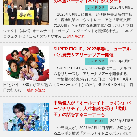
の本屋パーティ【本パ】がスタート
2026年8月9日
Ｊ－ＰＯＰ
2026年8月8日に東京・紀伊國屋書店新宿本店
で、森永乳業のマウントレーニアと「新潮文庫
の100冊」を企画する新潮文庫がコラボしたプロ
ジェクト【本パ】オールナイト・オープニングイベントが開催された。 本プ
ロジェクトは「ほんとのひとやすみ …
続きを読む
SUPER EIGHT、2027年春にニューアル
バム発売＆アリーナツアー開催
2026年8月8日
Ｊ－ＰＯＰ
SUPER EIGHTが、2027年春にニューアルバ
ムをリリースし、アリーナツアーを開催する。
本情報の発表が行われた日は、“令和8年8月8
日”という「888」が並ぶ“超八（スーパーエイト）の日”。SUPER EIGHTは、前
日に行われ …
続きを読む
中島健人が『オールナイトニッポン』パ
ーソナリティ、人生相談を受け『遊戯
王』の話をするコーナーも
2026年8月8日
Ｊ－ＰＯＰ
中島健人が、2026年8月14日深夜に放送とな
るニッポン放送『オールナイトニッポン』のパ