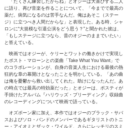
「たくさん練習したからね」とオジーは大喜びする二人
に語り、再び音楽を作ることについて、「今までで最高の
薬だ。病気になるのは苦手なんだ。俺はあそこ（ステー
ジ）に立つべき人間だからな」と表現した。ある時、シャ
ロンに“大規模な引退公演をどう思う？”と聞かれた彼は、
「もしステージに立つなら、昔のオジーのままでいたい」
と答えている。
映画ではオジーが、ケリーとワットの働きかけで実現し
たポスト・マローンとの楽曲「Take What You Want」で
のコラボレーションが、自身の音楽人生における最後の熱
狂的な章の幕開けとなったことを明かしている。「あの曲
は俺を憂鬱から救い出してくれた。助けになったんだ。あ
の時点では最高の特効薬だった」とオジーは、ポスティが
手掛けたアルバム『ハリウッズ・ブリーディング』収録曲
のレコーディングについて映画で語っている。
オズボーン家に加え、本作ではオジーのブラック・サバ
スおよびソロ・バンドのメンバーであるギタリストのトニ
ー・アイオミとザック・ワイルド、さらにレッチリのスミ