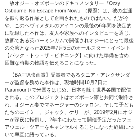
故オジー・オズボーンのドキュメンタリー『Ozzy
Osbourne: No Escape From Now』（原題）は、彼の生涯
を振り返る作品として企画されたものではない。だが今
や、このヘヴィメタルのアイコンの最後の6年間を決定的
に記録した本作は、友人や家族へのインタビューを通じ、
故郷である英バーミンガムで開催されオジーにとって最後
の公演となった2025年7月5日のオールスター・イベント
【バック・トゥ・ザ・ビギニング】に向けた準備を含め、
困難な時期の物語を伝えることになった。
【BAFTA映画賞】受賞者であるタニア・アレクサンダ
ーが監督を務めた本作は、現地時間10月7日に
Paramount+で米国をはじめ、日本を除く世界各国で配信
される。このプロジェクトはオズボーン家と共同で制作さ
れ、オジーと妻でマネージャーのシャロン、そして子ども
たちのエイミー、ジャック、ケリーが、2019年2月にオジ
ーが深夜に転倒し、2年半にわたって開催予定だったフェ
アウェル・ツアーをキャンセルすることになった経緯につ
いて率直に語っている。