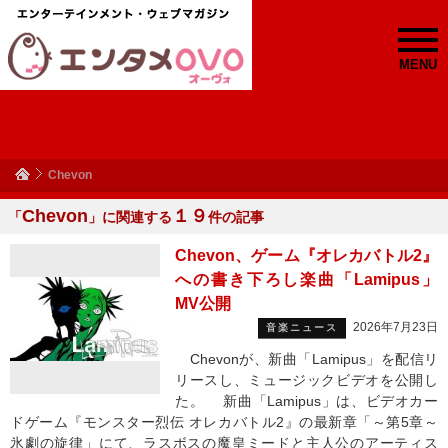
MENU
Chevon
Chevon
１９
「
」に関連する
件の記事
Chevon、ゲーム『オレカバトル2』
への書き下ろし楽曲「Lamipus」
MV公開
2026年7月23日
音楽ニュース
Chevonが、新曲「Lamipus」を配信リ
リースし、ミュージックビデオを公開し
た。 新曲「Lamipus」は、ビデオカー
ドゲーム『モンスター烈伝 オレカバトル2』の最新章「～第5章～
氷劇の旋律」にて、ラスボスの魔皇ミードと主人公のアーティス