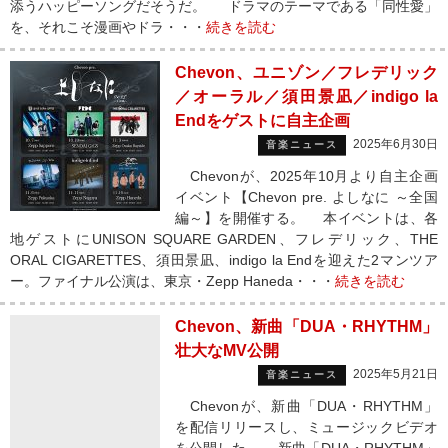
添うハッピーソングだそうだ。 ドラマのテーマである「同性愛」
を、それこそ漫画やドラ・・・
続きを読む
Chevon、ユニゾン／フレデリック
／オーラル／須田景凪／indigo la
Endをゲストに自主企画
2025年6月30日
音楽ニュース
Chevonが、2025年10月より自主企画
イベント【Chevon pre. よしなに ～全国
編～】を開催する。 本イベントは、各
地ゲストにUNISON SQUARE GARDEN、フレデリック、THE
ORAL CIGARETTES、須田景凪、indigo la Endを迎えた2マンツア
ー。ファイナル公演は、東京・Zepp Haneda・・・
続きを読む
Chevon、新曲「DUA・RHYTHM」
壮大なMV公開
2025年5月21日
音楽ニュース
Chevonが、新曲「DUA・RHYTHM」
を配信リリースし、ミュージックビデオ