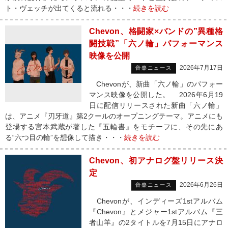
ト・ヴェッチが出てくると流れる・・・
続きを読む
Chevon、格闘家×バンドの”異種格
闘技戦”「六ノ輪」パフォーマンス
映像を公開
2026年7月17日
音楽ニュース
Chevonが、新曲「六ノ輪」のパフォー
マンス映像を公開した。 2026年6月19
日に配信リリースされた新曲「六ノ輪」
は、アニメ『刃牙道』第2クールのオープニングテーマ。アニメにも
登場する宮本武蔵が著した『五輪書』をモチーフに、その先にあ
る“六つ目の輪”を想像して描き・・・
続きを読む
Chevon、初アナログ盤リリース決
定
2026年6月26日
音楽ニュース
Chevonが、インディーズ1stアルバム
『Chevon』とメジャー1stアルバム『三
者山羊』の2タイトルを7月15日にアナロ