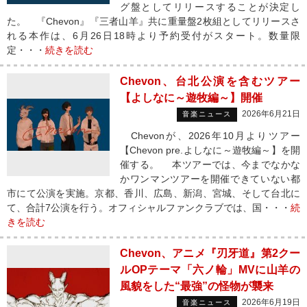
グ盤としてリリースすることが決定し
た。 『Chevon』『三者山羊』共に重量盤2枚組としてリリースさ
れる本作は、6月26日18時より予約受付がスタート。数量限
定・・・
続きを読む
Chevon、台北公演を含むツアー
【よしなに～遊牧編～】開催
2026年6月21日
音楽ニュース
Chevonが、2026年10月よりツアー
【Chevon pre.よしなに～遊牧編～】を開
催する。 本ツアーでは、今までなかな
かワンマンツアーを開催できていない都
市にて公演を実施。京都、香川、広島、新潟、宮城、そして台北に
て、合計7公演を行う。オフィシャルファンクラブでは、国・・・
続
きを読む
Chevon、アニメ『刃牙道』第2クー
ルOPテーマ「六ノ輪」MVに山羊の
風貌をした“最強”の怪物が襲来
2026年6月19日
音楽ニュース