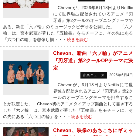
Chevonが、2026年6月18日よりNetflix
にて世界独占配信されているアニメ『刃
牙道』第2クールのオープニングテーマで
ある、新曲「六ノ輪」のミュージックビデオを公開した。 「六ノ
輪」は、宮本武蔵が著した『五輪書』をモチーフに、その先にある
「六つ目の輪」を想像し描・・・
続きを読む
Chevon、新曲「六ノ輪」がアニメ
『刃牙道』第2クールOPテーマに決
定
2026年6月4日
音楽ニュース
Chevonが、6月18日よりNetflixにて世
界独占配信されるアニメ『刃牙道』第2ク
ールのオープニングテーマを担当するこ
とが決定した。 Chevon初のアニメタイアップ楽曲として書き下ろ
した「六ノ輪」は、宮本武蔵が著した『五輪書』をモチーフに、そ
の先にある「六つ目の輪」を・・・
続きを読む
Chevon、映像のあちこちにギミッ