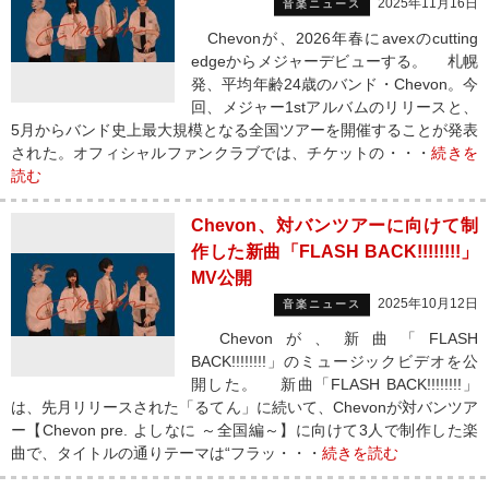
2025年11月16日
音楽ニュース
Chevonが、2026年春にavexのcutting
edgeからメジャーデビューする。 札幌
発、平均年齢24歳のバンド・Chevon。今
回、メジャー1stアルバムのリリースと、
5月からバンド史上最大規模となる全国ツアーを開催することが発表
された。オフィシャルファンクラブでは、チケットの・・・
続きを
読む
Chevon、対バンツアーに向けて制
作した新曲「FLASH BACK!!!!!!!!」
MV公開
2025年10月12日
音楽ニュース
Chevonが、新曲「FLASH
BACK!!!!!!!!」のミュージックビデオを公
開した。 新曲「FLASH BACK!!!!!!!!」
は、先月リリースされた「るてん」に続いて、Chevonが対バンツア
ー【Chevon pre. よしなに ～全国編～】に向けて3人で制作した楽
曲で、タイトルの通りテーマは“フラッ・・・
続きを読む