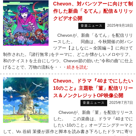
Chevon、対バンツアーに向けて制
作した新曲「るてん」配信＆リリッ
クビデオ公開
2025年9月18日
音楽ニュース
Chevonが、新曲「るてん」を配信リリ
ースした。 同曲は、今秋開催の対バン
ツアー【よしなに～全国編～】に向けて
制作された。｢諸行無常｣をテーマに、どこか懐かしいメロやリフ、
和のテイストを土台にしつつ、Chevon節の効いた“令和の曲”に仕上
げることで、万物の流転を・・・
続きを読む
Chevon、ドラマ『40までにしたい
10のこと』主題歌「菫」配信リリー
ス＆ノンクレジットOP映像公開
2025年7月7日
音楽ニュース
Chevonが、新曲「菫」を配信リリース
した。 この楽曲は、ドラマ『40までに
したい10のこと』オープニングテーマと
して、Vo.谷絹 茉優が原作と脚本を読み書き下ろしたドラマに寄り