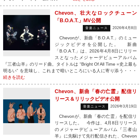
Chevon、壮大なロックチューン
「B.O.A.T.」MV公開
2026年4月8日
音楽ニュース
Chevonが、新曲「B.O.A.T.」のミュー
ジックビデオを公開した。 新曲
「B.O.A.T.」は、2026年4月8日にリリー
スとなったメジャーデビューアルバム
『三者山羊』のリード曲。タイトルは “Bright Of All Time =史上最も
明るい” を意味し、これまで暗いところにいる人に寄り添う・・・
続きを読む
Chevon、新曲「春の亡霊」配信リ
リース＆リリックビデオ公開
2026年3月19日
音楽ニュース
Chevonが、新曲「春の亡霊」を配信リ
リースした。 今作は、4月8日リリース
のメジャーデビューアルバム『三者山
羊』に先駆けて先行配信された、Chevon