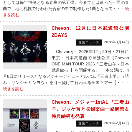
としては毎年恒例となる春曲の第五弾。今までとは違った一面の春
曲で、地元札幌で行われた合宿の中で制作した1曲となって・・・
続
きを読む
Chevon、12月に日本武道館公演
2DAYS
2026年3月14日
音楽ニュース
Chevonが、2026年12月20日・21日に
東京・日本武道館で単独公演【Chevon
ONE MAN TOUR 2026『三者山羊 - 日本
武道館-』】を開催する。 本公演は、4
月8日にリリースとなるメジャーデビューアルバム『三者山羊』（読
み：サンシャサンヨウ）を引っ提げて行われる全国ツアー【・・・
続きを読む
Chevon、メジャー1stAL『三者山
羊』ジャケ写と収録楽曲一挙解禁＆
特典絵柄も発表
2026年2月14日
音楽ニュース