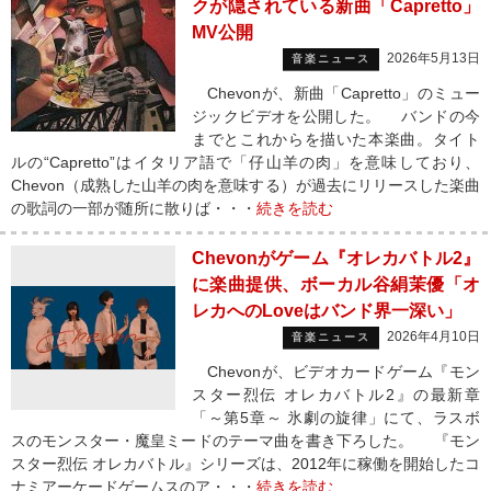
クが隠されている新曲「Capretto」
MV公開
2026年5月13日
音楽ニュース
Chevonが、新曲「Capretto」のミュー
ジックビデオを公開した。 バンドの今
までとこれからを描いた本楽曲。タイト
ルの“Capretto”はイタリア語で「仔山羊の肉」を意味しており、
Chevon（成熟した山羊の肉を意味する）が過去にリリースした楽曲
の歌詞の一部が随所に散りば・・・
続きを読む
Chevonがゲーム『オレカバトル2』
に楽曲提供、ボーカル谷絹茉優「オ
レカへのLoveはバンド界一深い」
2026年4月10日
音楽ニュース
Chevonが、ビデオカードゲーム『モン
スター烈伝 オレカバトル2』の最新章
「～第5章～ 氷劇の旋律」にて、ラスボ
スのモンスター・魔皇ミードのテーマ曲を書き下ろした。 『モン
スター烈伝 オレカバトル』シリーズは、2012年に稼働を開始したコ
ナミアーケードゲームスのア・・・
続きを読む