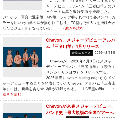
Chevonが、4月8日にリリースするメジ
ャーデビューアルバム『三者山羊』のジ
ャケット写真と収録楽曲を発表した。
ジャケット写真は通常盤、MV盤、ライブ盤それぞれで各メンバーカ
ラーを用いた山羊の絵が描かれており、FC盤はその3つを掛け合わ
せたビジュアルとなっている。・・・
続きを読む
Chevon、メジャーデビューアルバ
ム『三者山羊』4月リリース
2026年2月4日
音楽ニュース
Chevonが、2026年4月8日にメジャー
デビューアルバム『三者山羊』（読み：
サンシャサンヨウ）をリリースする。
2026年春にavexのcutting edgeからメジ
ャーデビューすることを発表していたChevon。アルバム『三者山
羊』には、新曲を含む全13曲が収録される。 LIVE盤のBlu・・・
続きを読む
Chevonが来春メジャーデビュー、
バンド史上最大規模の全国ツアーへ